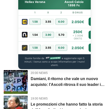
Hellas Verona
Ascoli Calcio
1898 Fc
1
X
2
BONUS
LINK
2.050€
1.58
3.55
6.00
PIÙ INFO
250€
1.54
3.90
5.70
PIÙ INFO
+ 2.000€
GRATIS
2.050€
1.58
3.55
6.00
PIÙ INFO
Quote fornite da
e aggiornate ogni 5
minuti. I bonus sono a scopo informativo per i nuovi
utenti.
20:00 NEWS
Damiani, il ritorno che vale un nuovo
acquisto: l'Ascoli ritrova il suo leader in
mezzo al campo
19:00 NEWS
Le promozioni che hanno fatto la storia