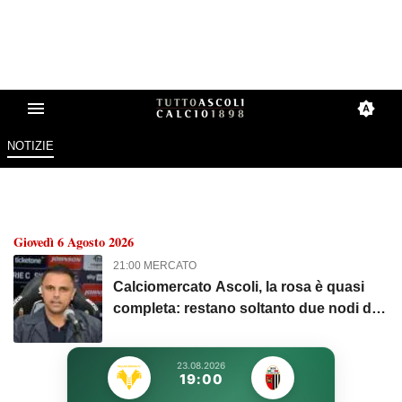
NOTIZIE
TuttoAscoliCalcio.it: Tutte le new
Giovedì 6 Agosto 2026
21:00 MERCATO
Calciomercato Ascoli, la rosa è quasi
completa: restano soltanto due nodi da
sciogliere
23.08.2026
19:00