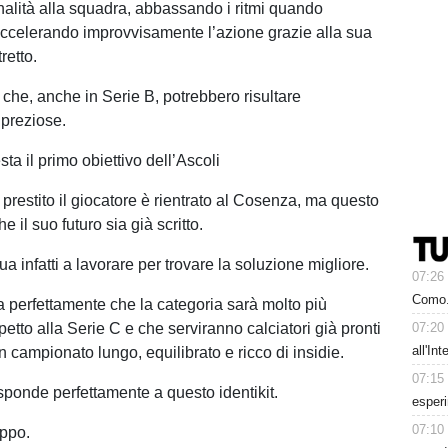
alità alla squadra, abbassando i ritmi quando
ccelerando improvvisamente l’azione grazie alla sua
retto.
 che, anche in Serie B, potrebbero risultare
preziose.
ta il primo obiettivo dell’Ascoli
 prestito il giocatore è rientrato al Cosenza, ma questo
e il suo futuro sia già scritto.
ua infatti a lavorare per trovare la soluzione migliore.
07:26
Como. 
a perfettamente che la categoria sarà molto più
petto alla Serie C e che serviranno calciatori già pronti
07:20
all'In
n campionato lungo, equilibrato e ricco di insidie.
07:15
sponde perfettamente a questo identikit.
esperi
07:10
uppo.