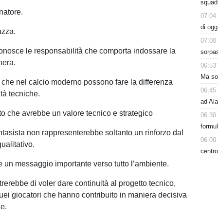
squadr
natore.
07:04
di ogg
azza.
07:00
conosce le responsabilità che comporta indossare la
sorpas
nera.
06:53
Ma sol
che nel calcio moderno possono fare la differenza
06:45
tà tecniche.
ad Ala
o che avrebbe un valore tecnico e strategico
06:30
formu
fantasista non rappresenterebbe soltanto un rinforzo dal
06:00
ualitativo.
centro
un messaggio importante verso tutto l’ambiente.
rerebbe di voler dare continuità al progetto tecnico,
i giocatori che hanno contribuito in maniera decisiva
e.