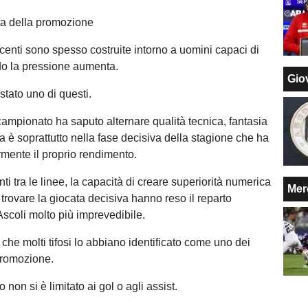
ta della promozione
ncenti sono spesso costruite intorno a uomini capaci di
do la pressione aumenta.
Giov
stato uno di questi.
campionato ha saputo alternare qualità tecnica, fantasia
a è soprattutto nella fase decisiva della stagione che ha
rmente il proprio rendimento.
nti tra le linee, la capacità di creare superiorità numerica
Mer
el trovare la giocata decisiva hanno reso il reparto
Ascoli molto più imprevedibile.
che molti tifosi lo abbiano identificato come uno dei
promozione.
o non si è limitato ai gol o agli assist.