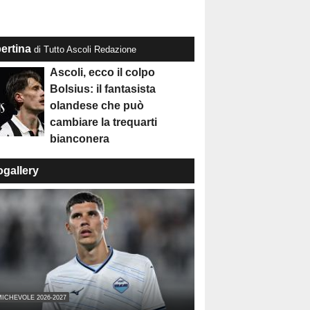
ertina
di Tutto Ascoli Redazione
Ascoli, ecco il colpo
Bolsius: il fantasista
olandese che può
cambiare la trequarti
bianconera
ogallery
ICHEVOLE 2026-2027