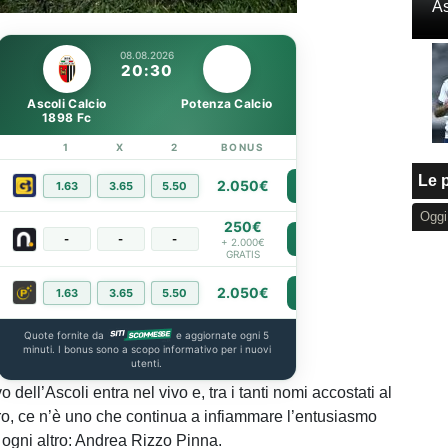
Loaded
:
As
100.00%
08.08.2026
20:30
Ascoli Calcio
Potenza Calcio
1898 Fc
1
X
2
BONUS
LINK
Le p
2.050€
1.63
3.65
5.50
PIÙ INFO
Oggi
250€
-
-
-
PIÙ INFO
+ 2.000€
GRATIS
2.050€
1.63
3.65
5.50
PIÙ INFO
Quote fornite da
e aggiornate ogni 5
minuti. I bonus sono a scopo informativo per i nuovi
utenti.
o dell’Ascoli entra nel vivo e, tra i tanti nomi accostati al
o, ce n’è uno che continua a infiammare l’entusiasmo
di ogni altro: Andrea Rizzo Pinna.