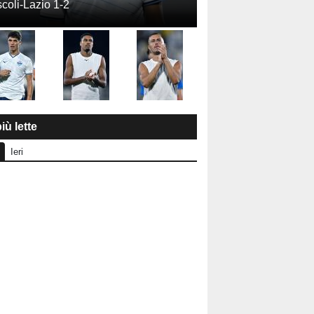
coli-Lazio 1-2
iù lette
Ieri