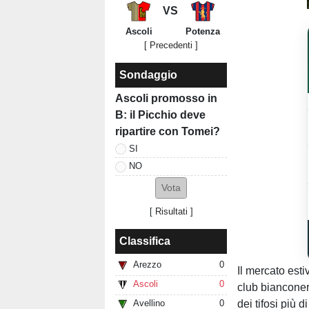
VS
Ascoli
Potenza
[ Precedenti ]
Sondaggio
Ascoli promosso in
B: il Picchio deve
ripartire con Tomei?
SI
NO
[
Risultati
]
Classifica
Arezzo
0
Il mercato estiv
Ascoli
0
club bianconer
dei tifosi più 
Avellino
0