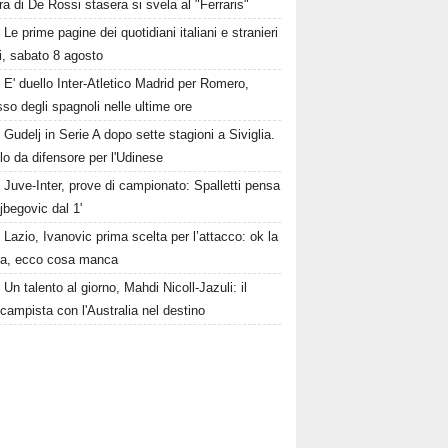
a di De Rossi stasera si svela al "Ferraris"
Le prime pagine dei quotidiani italiani e stranieri
i, sabato 8 agosto
E' duello Inter-Atletico Madrid per Romero,
so degli spagnoli nelle ultime ore
Gudelj in Serie A dopo sette stagioni a Siviglia.
o da difensore per l'Udinese
Juve-Inter, prove di campionato: Spalletti pensa
jbegovic dal 1'
Lazio, Ivanovic prima scelta per l’attacco: ok la
la, ecco cosa manca
Un talento al giorno, Mahdi Nicoll-Jazuli: il
campista con l'Australia nel destino