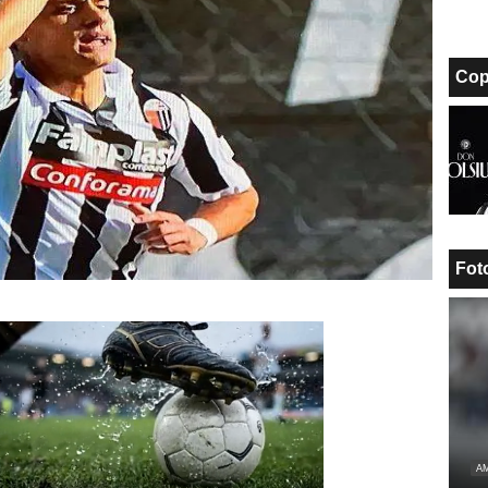
Cop
Fot
AM
Unmute