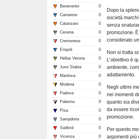
Benevento
0
Dopo la splendi
Carrarese
0
società marchi
Catanzaro
0
senza snaturare
promozione. È p
Cesena
0
considerato una
Cremonese
0
Empoli
0
Non si tratta s
Hellas Verona
0
L’obiettivo è q
ambiente, comp
Juve Stabia
0
adattamento.
Mantova
0
Modena
0
Negli ultimi me
Padova
0
nei momenti de
quanto sia dive
Palermo
0
da essere rico
Pisa
0
promozione.
Sampdoria
0
Südtirol
0
Per questo mo
argomenti più 
Vicenza
0