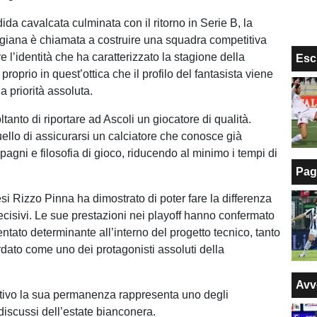
da cavalcata culminata con il ritorno in Serie B, la
giana è chiamata a costruire una squadra competitiva
 l’identità che ha caratterizzato la stagione della
Esc
roprio in quest’ottica che il profilo del fantasista viene
 priorità assoluta.
oltanto di riportare ad Ascoli un giocatore di qualità.
uello di assicurarsi un calciatore che conosce già
agni e filosofia di gioco, riducendo al minimo i tempi di
Pag
si Rizzo Pinna ha dimostrato di poter fare la differenza
cisivi. Le sue prestazioni nei playoff hanno confermato
ntato determinante all’interno del progetto tecnico, tanto
rdato come uno dei protagonisti assoluti della
Avv
tivo la sua permanenza rappresenta uno degli
discussi dell’estate bianconera.