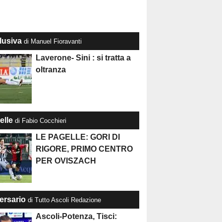
lusiva
di Manuel Fioravanti
Laverone- Sini : si tratta a
oltranza
elle
di Fabio Cocchieri
LE PAGELLE: GORI DI
RIGORE, PRIMO CENTRO
PER OVISZACH
ersario
di Tutto Ascoli Redazione
Ascoli-Potenza, Tisci: