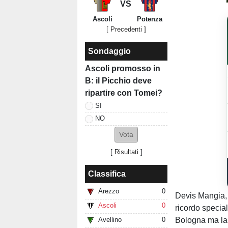
VS
Ascoli
Potenza
[ Precedenti ]
Sondaggio
Ascoli promosso in
B: il Picchio deve
ripartire con Tomei?
SI
NO
[
Risultati
]
Classifica
Arezzo
0
Devis Mangia, 
Ascoli
0
ricordo special
Bologna ma lanc
Avellino
0