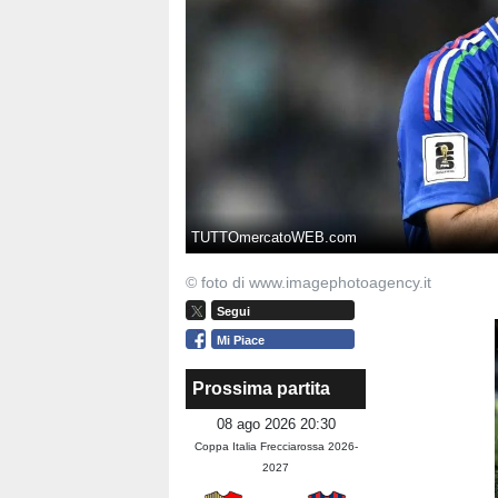
TUTTOmercatoWEB.com
© foto di www.imagephotoagency.it
Segui
Mi Piace
Prossima partita
08 ago 2026 20:30
Coppa Italia Frecciarossa 2026-
2027