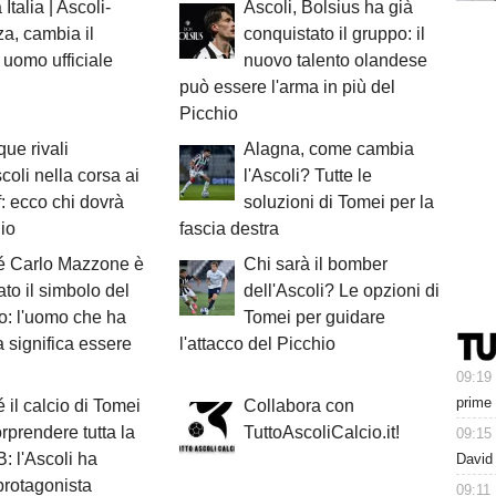
Italia | Ascoli-
Ascoli, Bolsius ha già
a, cambia il
conquistato il gruppo: il
 uomo ufficiale
nuovo talento olandese
può essere l'arma in più del
Picchio
que rivali
Alagna, come cambia
scoli nella corsa ai
l'Ascoli? Tutte le
f: ecco chi dovrà
soluzioni di Tomei per la
hio
fascia destra
é Carlo Mazzone è
Chi sarà il bomber
ato il simbolo del
dell'Ascoli? Le opzioni di
o: l'uomo che ha
Tomei per guidare
 significa essere
l'attacco del Picchio
09:19
prime
 il calcio di Tomei
Collabora con
rprendere tutta la
TuttoAscoliCalcio.it!
09:15
B: l'Ascoli ha
David 
protagonista
09:11