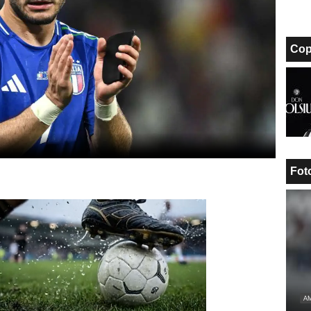
Cop
Fot
Unmute
AM
Loaded
: