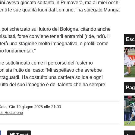
lini aveva giocato soltanto in Primavera, ma ai miei occhi
enti le sue qualità fuori dal comune,” ha spiegato Mangia
a poi scherzato sul futuro del Bologna, citando anche
risultati, forse conviene tenerli entrambi (ride, ndr). Il
Esc
terà una stagione molto impegnativa, e profili come
no fondamentali.”
ne sottolineato come il percorso dell’esterno
n sia frutto del caso: “Mi aspettavo che avrebbe
 traguardi. Ha costruito una carriera solida e ogni
frutto del suo impegno e del talento che ha sempre
Pag
Data:
Gio 19 giugno 2025 alle 21:00
oli Redazione
Tweet