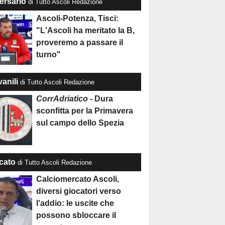
ersario
di Tutto Ascoli Redazione
Ascoli-Potenza, Tisci:
"L'Ascoli ha meritato la B,
proveremo a passare il
turno"
anili
di Tutto Ascoli Redazione
CorrAdriatico
- Dura
sconfitta per la Primavera
sul campo dello Spezia
cato
di Tutto Ascoli Redazione
Calciomercato Ascoli,
diversi giocatori verso
l'addio: le uscite che
possono sbloccare il