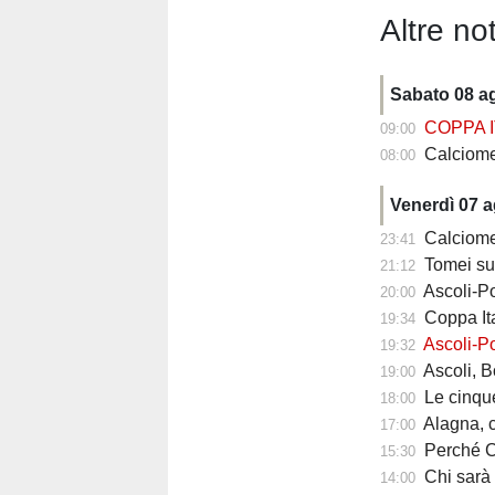
Altre not
Sabato 08 a
COPPA I
09:00
Calciomercato
08:00
Venerdì 07 
Calciomercato
23:41
Tomei sul
21:12
Ascoli-Po
20:00
Coppa Ita
19:34
Ascoli-Po
19:32
Ascoli, Bolsius 
19:00
Le cinque ri
18:00
Alagna, com
17:00
Perché Carlo Maz
15:30
Chi sarà il 
14:00