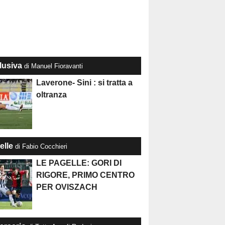
lusiva
di Manuel Fioravanti
Laverone- Sini : si tratta a
oltranza
elle
di Fabio Cocchieri
LE PAGELLE: GORI DI
RIGORE, PRIMO CENTRO
PER OVISZACH