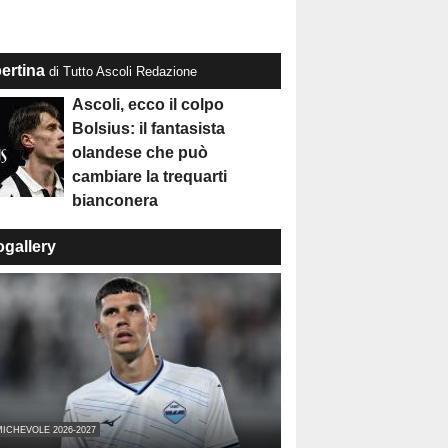
ertina
di Tutto Ascoli Redazione
Ascoli, ecco il colpo
Bolsius: il fantasista
olandese che può
cambiare la trequarti
bianconera
ogallery
ICHEVOLE 2026-2027