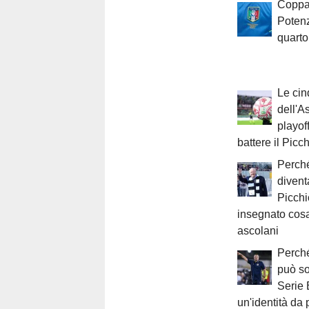
Coppa 
Potenz
quarto
Le cin
dell'A
playof
battere il Picc
Perch
divent
Picchi
insegnato cosa
ascolani
Perché
può so
Serie 
un'identità da 