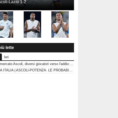
coli-Lazio 1-2
iù lette
Ieri
Calciomercato Ascoli, diversi giocatori verso l'addio: le uscite che possono sbloccare il mercato
COPPA ITALIA | ASCOLI-POTENZA: LE PROBABILI FORMAZIONI