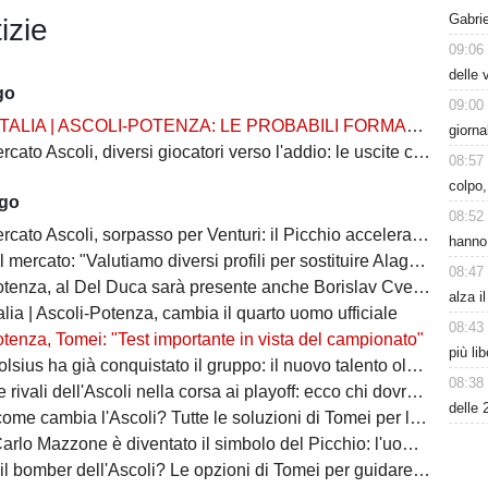
Gabrie
izie
09:06
delle 
go
09:00
TALIA | ASCOLI-POTENZA: LE PROBABILI FORMAZIONI
giorna
 Ascoli, diversi giocatori verso l'addio: le uscite che possono sbloccare il mercato
08:57
colpo,
ago
08:52
 Ascoli, sorpasso per Venturi: il Picchio accelera per il difensore del Venezia
hanno 
 mercato: "Valutiamo diversi profili per sostituire Alagna"
08:47
tenza, al Del Duca sarà presente anche Borislav Cvetković
alza i
lia | Ascoli-Potenza, cambia il quarto uomo ufficiale
08:43
tenza, Tomei: "Test importante in vista del campionato"
più li
ha già conquistato il gruppo: il nuovo talento olandese può essere l'arma in più del Picchio
08:38
vali dell'Ascoli nella corsa ai playoff: ecco chi dovrà battere il Picchio
delle 
e cambia l'Ascoli? Tutte le soluzioni di Tomei per la fascia destra
zone è diventato il simbolo del Picchio: l'uomo che ha insegnato cosa significa essere ascolani
bomber dell'Ascoli? Le opzioni di Tomei per guidare l'attacco del Picchio