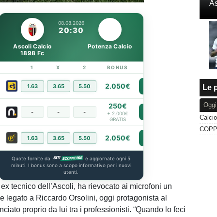
As
100.00%
08.08.2026
20:30
Ascoli Calcio
Potenza Calcio
1898 Fc
1
X
2
BONUS
LINK
2.050€
1.63
3.65
5.50
PIÙ INFO
Le p
Oggi
250€
-
-
-
PIÙ INFO
+ 2.000€
GRATIS
2.050€
1.63
3.65
5.50
PIÙ INFO
Quote fornite da
e aggiornate ogni 5
minuti. I bonus sono a scopo informativo per i nuovi
utenti.
ex tecnico dell’Ascoli, ha rievocato ai microfoni un
e legato a Riccardo Orsolini, oggi protagonista al
iato proprio da lui tra i professionisti. “Quando lo feci