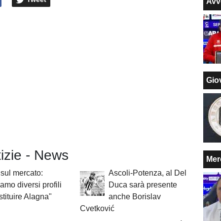
Avv
Giov
tizie - News
Mer
sul mercato:
Ascoli-Potenza, al Del
iamo diversi profili
Duca sarà presente
stituire Alagna"
anche Borislav
Cvetković