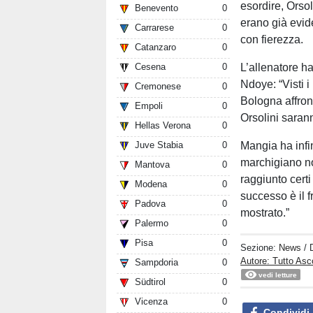
esordire, Orso
Benevento
0
erano già evid
Carrarese
0
con fierezza.
Catanzaro
0
L’allenatore h
Cesena
0
Ndoye: “Visti i 
Cremonese
0
Bologna affron
Empoli
0
Orsolini saran
Hellas Verona
0
Mangia ha infi
Juve Stabia
0
marchigiano no
Mantova
0
raggiunto certi
Modena
0
successo è il 
Padova
0
mostrato.”
Palermo
0
Pisa
0
Sezione:
News
/ 
Autore: Tutto Asc
Sampdoria
0
vedi letture
Südtirol
0
Vicenza
0
Condividi