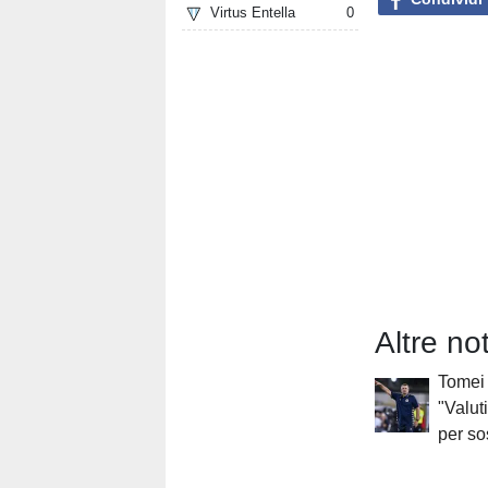
Virtus Entella
0
Altre no
Tomei 
"Valut
per so