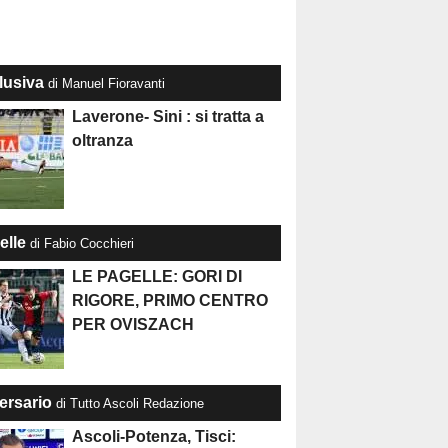
lusiva
di Manuel Fioravanti
Laverone- Sini : si tratta a
oltranza
elle
di Fabio Cocchieri
LE PAGELLE: GORI DI
RIGORE, PRIMO CENTRO
PER OVISZACH
ersario
di Tutto Ascoli Redazione
Ascoli-Potenza, Tisci: