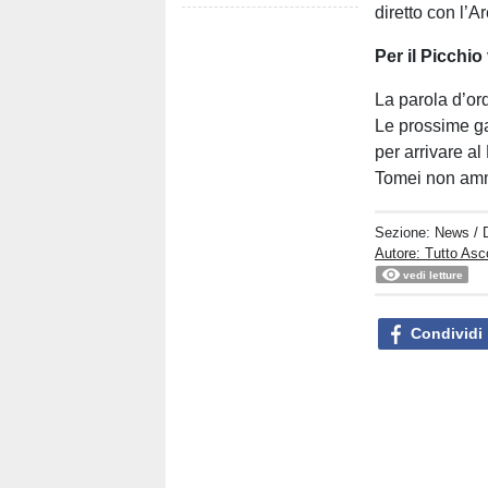
diretto con l’
Per il Picchio 
La parola d’ord
Le prossime ga
per arrivare al
Tomei non ammet
Sezione:
News
/ 
Autore: Tutto Asc
vedi letture
Condividi