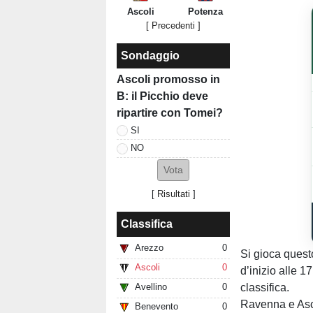
Ascoli
Potenza
[ Precedenti ]
Sondaggio
Ascoli promosso in
B: il Picchio deve
ripartire con Tomei?
SI
NO
[
Risultati
]
Classifica
Arezzo
0
Si gioca quest
Ascoli
0
d’inizio alle 1
classifica.
Avellino
0
Ravenna e Ascol
Benevento
0