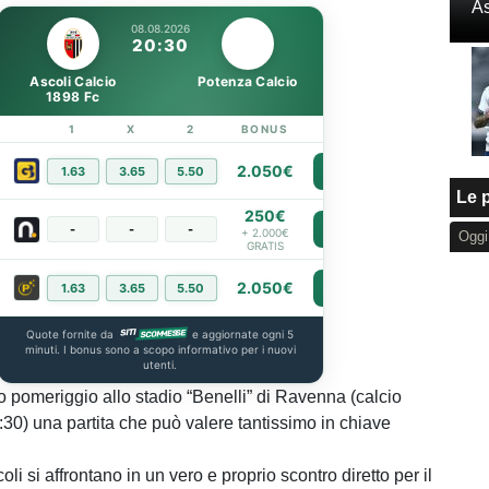
As
08.08.2026
20:30
Ascoli Calcio
Potenza Calcio
1898 Fc
1
X
2
BONUS
LINK
2.050€
1.63
3.65
5.50
PIÙ INFO
Le p
250€
-
-
-
PIÙ INFO
+ 2.000€
Oggi
GRATIS
2.050€
1.63
3.65
5.50
PIÙ INFO
Quote fornite da
e aggiornate ogni 5
minuti. I bonus sono a scopo informativo per i nuovi
utenti.
o pomeriggio allo stadio “Benelli” di Ravenna (calcio
7:30) una partita che può valere tantissimo in chiave
i si affrontano in un vero e proprio scontro diretto per il