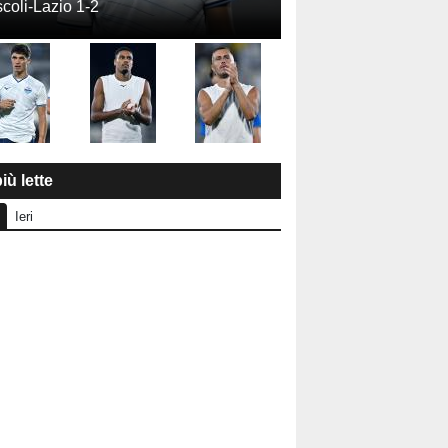
coli-Lazio 1-2
iù lette
Ieri