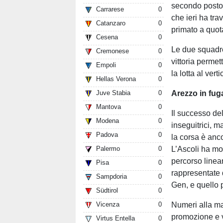
secondo posto,
Carrarese
0
che ieri ha tr
Catanzaro
0
primato a quot
Cesena
0
Le due squadre
Cremonese
0
vittoria permet
Empoli
0
la lotta al verti
Hellas Verona
0
Arezzo in fug
Juve Stabia
0
Mantova
0
Il successo de
Modena
0
inseguitrici, 
Padova
0
la corsa è anc
L’Ascoli ha mo
Palermo
0
percorso linea
Pisa
0
rappresentate 
Sampdoria
0
Gen, e quello p
Südtirol
0
Numeri alla ma
Vicenza
0
promozione e v
Virtus Entella
0