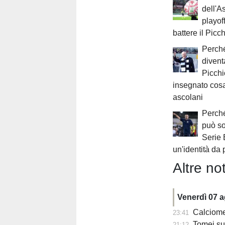
dell'A
playof
battere il Picc
Perch
divent
Picchi
insegnato cosa
ascolani
Perché
può so
Serie 
un'identità da 
Altre not
Venerdì 07 
Calciomercato
23:41
Tomei sul
21:12