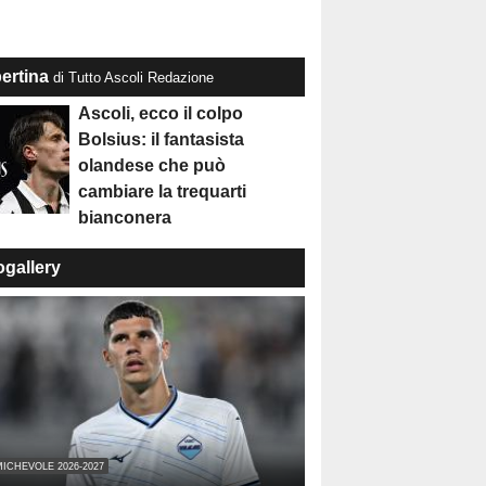
ertina
di Tutto Ascoli Redazione
Ascoli, ecco il colpo
Bolsius: il fantasista
olandese che può
cambiare la trequarti
bianconera
ogallery
ICHEVOLE 2026-2027