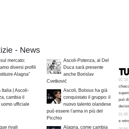
tizie - News
sul mercato:
Ascoli-Potenza, al Del
iamo diversi profili
Duca sarà presente
stituire Alagna"
anche Borislav
01:10
Cvetković
chiacc
Italia | Ascoli-
Ascoli, Bolsius ha già
superi
a, cambia il
conquistato il gruppo: il
può d
 uomo ufficiale
nuovo talento olandese
decisi
può essere l'arma in più del
01:00
Picchio
e retr
que rivali
Alagna, come cambia
00:56