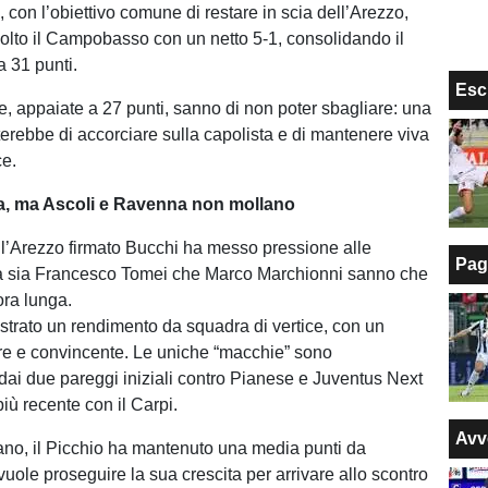
 con l’obiettivo comune di restare in scia dell’Arezzo,
avolto il Campobasso con un netto 5-1, consolidando il
a 31 punti.
Esc
, appaiate a 27 punti, sanno di non poter sbagliare: una
terebbe di accorciare sulla capolista e di mantenere viva
ce.
a, ma Ascoli e Ravenna non mollano
ll’Arezzo firmato Bucchi ha messo pressione alle
Pag
ma sia Francesco Tomei che Marco Marchionni sanno che
ora lunga.
strato un rendimento da squadra di vertice, con un
re e convincente. Le uniche “macchie” sono
dai due pareggi iniziali contro Pianese e Juventus Next
iù recente con il Carpi.
Avv
no, il Picchio ha mantenuto una media punti da
uole proseguire la sua crescita per arrivare allo scontro