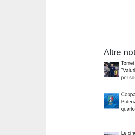
Altre no
Tomei 
"Valut
per so
Coppa 
Potenz
quarto
Le cin