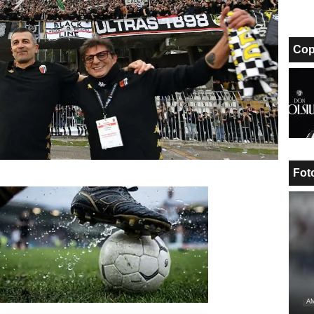
Cop
Fot
Unmute
Loaded
:
AM
100.00%