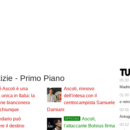
tizie - Primo Piano
05:00
Madrid
 Ascoli è una
Ascoli, rinnovo
01:00
unica in Italia: la
dell'intesa con il
e retr
one bianconera
centrocampista Samuele
 chiunque
Damiani
00:56
Antog
endario può
Ascoli,
UFFICIALE
00:52
re il destino
l'attaccante Bolsius firma