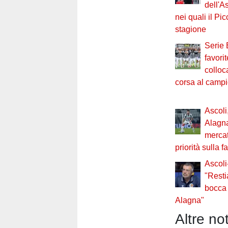
dell'A
nei quali il Pi
stagione
Serie 
favori
colloc
corsa al camp
Ascoli,
Alagna
mercat
priorità sulla f
Ascoli
"Resti
bocca p
Alagna"
Altre not