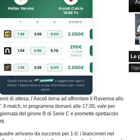
As
Hellas Verona
Ascoli Calcio
1898 Fc
1
X
2
BONUS
LINK
2.050€
1.58
3.55
6.00
PIÙ INFO
250€
1.54
3.90
5.70
PIÙ INFO
+ 2.000€
GRATIS
Le p
2.050€
1.58
3.55
6.00
PIÙ INFO
Oggi
Quote fornite da
e aggiornate ogni 5
minuti. I bonus sono a scopo informativo per i nuovi
utenti.
nni di attesa, l’Ascoli torna ad affrontare il Ravenna allo
i”. Il match, in programma domani alle 17:30, vale per
giornata del girone B di Serie C e promette spettacolo
ti.
uadre arrivano da successi per 1-0: i bianconeri nel