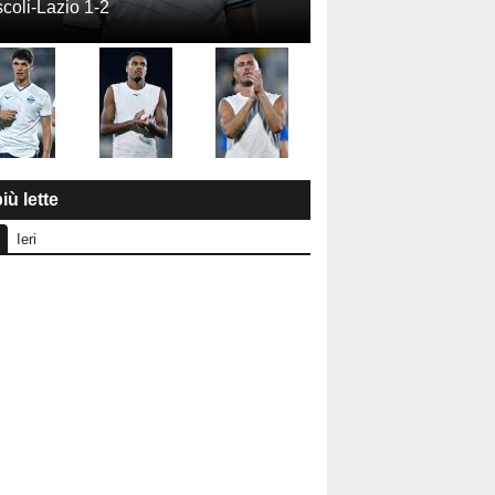
coli-Lazio 1-2
iù lette
Ieri