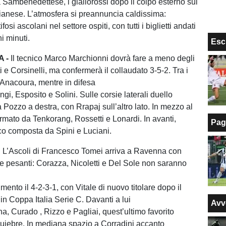
a Sambenedettese, i giallorossi dopo il colpo esterno sul
anese. L’atmosfera si preannuncia caldissima:
fosi ascolani nel settore ospiti, con tutti i biglietti andati
hi minuti.
Esc
 -
Il tecnico Marco Marchionni dovrà fare a meno degli
ti e Corsinelli, ma confermerà il collaudato 3-5-2. Tra i
 Anacoura, mentre in difesa
gi, Esposito e Solini. Sulle corsie laterali duello
 Pozzo a destra, con Rrapaj sull’altro lato. In mezzo al
ormato da Tenkorang, Rossetti e Lonardi. In avanti,
Pag
co composta da Spini e Luciani.
L’Ascoli di Francesco Tomei arriva a Ravenna con
 pesanti: Corazza, Nicoletti e Del Sole non saranno
imento il 4-2-3-1, con Vitale di nuovo titolare dopo il
 in Coppa Italia Serie C. Davanti a lui
Avv
a, Curado , Rizzo e Pagliai, quest’ultimo favorito
uiebre. In mediana spazio a Corradini accanto