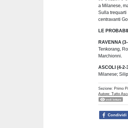
a Milanese, ma
Sulla trequarti
centravanti Gor
LE PROBABI
RAVENNA (3-
Tenkorang, Ros
Marchionni.
ASCOLI (4-2-3
Milanese; Silip
Sezione:
Primo P
Autore: Tutto Asc
vedi letture
Condividi