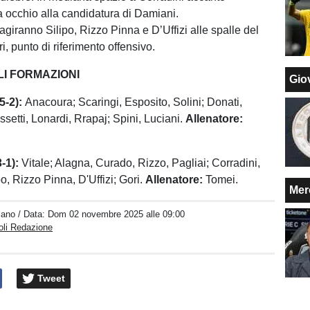
 occhio alla candidatura di Damiani.
 agiranno Silipo, Rizzo Pinna e D’Uffizi alle spalle del
i, punto di riferimento offensivo.
LI FORMAZIONI
Giov
5-2):
Anacoura; Scaringi, Esposito, Solini; Donati,
setti, Lonardi, Rrapaj; Spini, Luciani.
Allenatore:
-1):
Vitale; Alagna, Curado, Rizzo, Pagliai; Corradini,
o, Rizzo Pinna, D'Uffizi; Gori.
Allenatore:
Tomei.
Mer
iano
/ Data:
Dom 02 novembre 2025 alle 09:00
oli Redazione
Tweet