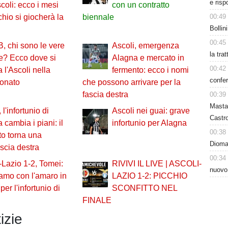
e risp
scoli: ecco i mesi
con un contratto
00:49
cchio si giocherà la
biennale
Bollin
00:45
B, chi sono le vere
Ascoli, emergenza
la tra
te? Ecco dove si
Alagna e mercato in
00:42
a l'Ascoli nella
fermento: ecco i nomi
confer
ionato
che possono arrivare per la
fascia destra
00:39
Masta
 l'infortunio di
Ascoli nei guai: grave
Castro
 cambia i piani: il
infortunio per Alagna
00:38
o torna una
Dioman
ascia destra
00:34
-Lazio 1-2, Tomei:
RIVIVI IL LIVE | ASCOLI-
nuovo
amo con l'amaro in
LAZIO 1-2: PICCHIO
er l'infortunio di
SCONFITTO NEL
FINALE
izie