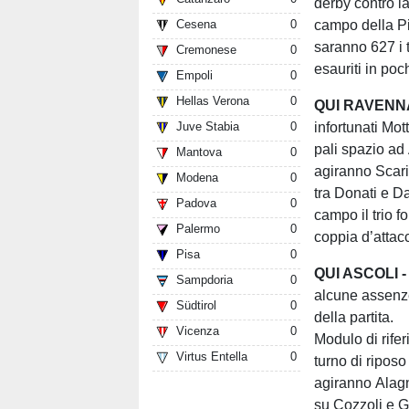
derby contro l
campo della Pi
Cesena
0
saranno 627 i ti
Cremonese
0
esauriti in poc
Empoli
0
Hellas Verona
0
QUI RAVENNA
infortunati Mot
Juve Stabia
0
pali spazio ad
Mantova
0
agiranno Scarin
Modena
0
tra Donati e Da
Padova
0
campo il trio f
Palermo
0
coppia d’attac
Pisa
0
QUI ASCOLI -
Sampdoria
0
alcune assenze
Südtirol
0
della partita.
Vicenza
0
Modulo di rifer
Virtus Entella
0
turno di riposo
agiranno Alagn
su Cozzoli e G