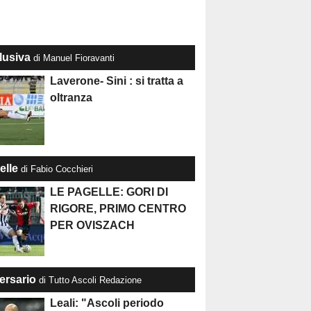
lusiva
di Manuel Fioravanti
Laverone- Sini : si tratta a
oltranza
elle
di Fabio Cocchieri
LE PAGELLE: GORI DI
RIGORE, PRIMO CENTRO
PER OVISZACH
ersario
di Tutto Ascoli Redazione
Leali: "Ascoli periodo