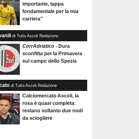
importante, tappa
fondamentale per la mia
carriera"
anili
di Tutto Ascoli Redazione
CorrAdriatico
- Dura
sconfitta per la Primavera
sul campo dello Spezia
cato
di Tutto Ascoli Redazione
Calciomercato Ascoli, la
rosa è quasi completa:
restano soltanto due nodi
da sciogliere