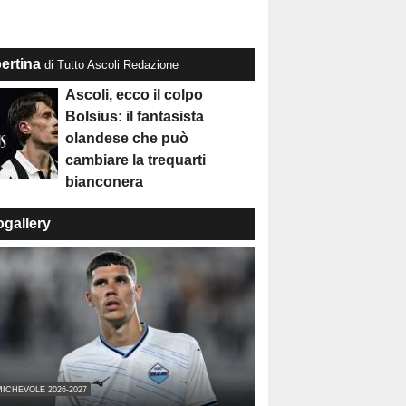
ertina
di Tutto Ascoli Redazione
Ascoli, ecco il colpo
Bolsius: il fantasista
olandese che può
cambiare la trequarti
bianconera
ogallery
ICHEVOLE 2026-2027