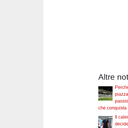
Altre no
Perché
piazza 
passi
che conquista
Il cal
decide