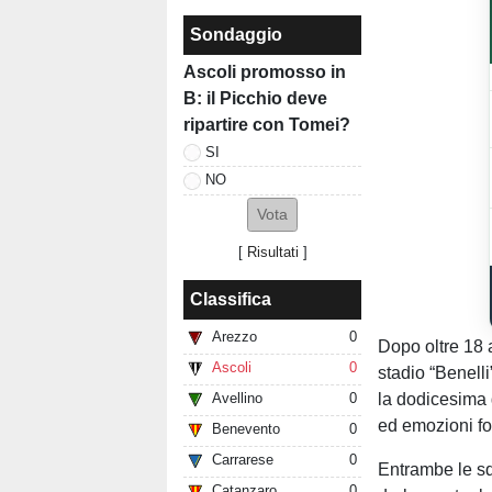
Sondaggio
Ascoli promosso in
B: il Picchio deve
ripartire con Tomei?
SI
NO
[
Risultati
]
Classifica
Arezzo
0
Dopo oltre 18 a
Ascoli
0
stadio “Benell
la dodicesima 
Avellino
0
ed emozioni for
Benevento
0
Carrarese
0
Entrambe le sq
Catanzaro
0