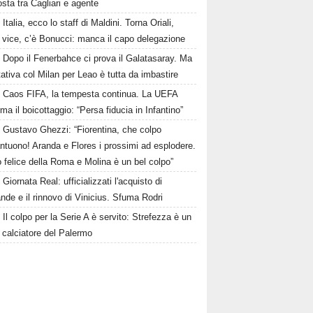
osta tra Cagliari e agente
Italia, ecco lo staff di Maldini. Torna Oriali,
i vice, c’è Bonucci: manca il capo delegazione
Dopo il Fenerbahce ci prova il Galatasaray. Ma
ttativa col Milan per Leao è tutta da imbastire
Caos FIFA, la tempesta continua. La UEFA
ma il boicottaggio: “Persa fiducia in Infantino”
Gustavo Ghezzi: “Fiorentina, che colpo
ntuono! Aranda e Flores i prossimi ad esplodere.
 felice della Roma e Molina è un bel colpo”
Giornata Real: ufficializzati l'acquisto di
de e il rinnovo di Vinicius. Sfuma Rodri
Il colpo per la Serie A è servito: Strefezza è un
 calciatore del Palermo