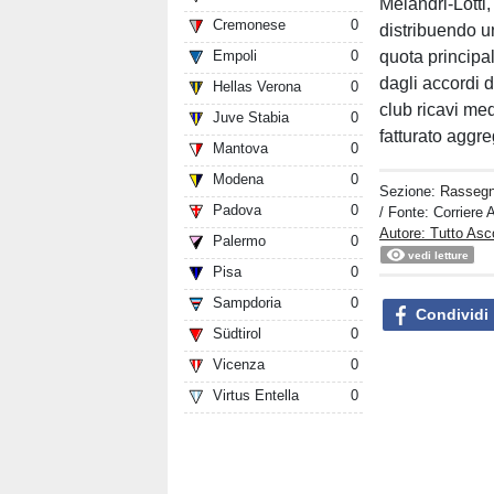
Melandri-Lotti,
Cremonese
0
distribuendo un
quota principal
Empoli
0
dagli accordi 
Hellas Verona
0
club ricavi med
Juve Stabia
0
fatturato aggre
Mantova
0
Modena
0
Sezione:
Rasseg
Padova
0
/ Fonte: Corriere 
Autore: Tutto Asc
Palermo
0
vedi letture
Pisa
0
Sampdoria
0
Condividi
Südtirol
0
Vicenza
0
Virtus Entella
0