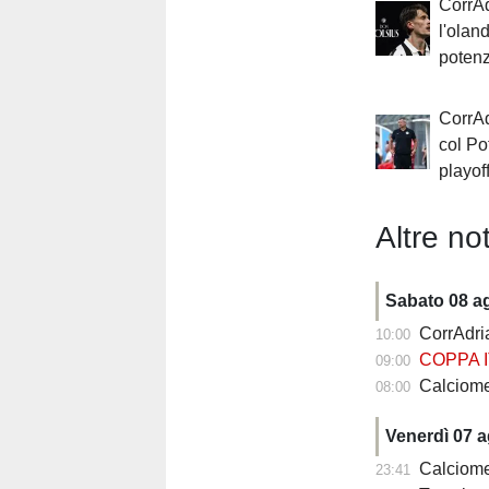
CorrAd
l'olan
potenz
CorrAd
col Po
playof
Altre not
Sabato 08 a
CorrAdria
10:00
COPPA I
09:00
Calciomercato
08:00
Venerdì 07 
Calciomercato
23:41