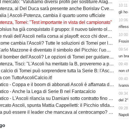
 mercato: "Valutiamo diversi profili per sostituire Alagna"
10:11
tenza, al Del Duca sarà presente anche Borislav Cvetković
gli ho
lia | Ascoli-Potenza, cambia il quarto uomo ufficiale
10:06
tenza, Tomei: "Test importante in vista del campionato"
rifles
ha già conquistato il gruppo: il nuovo talento olandese può essere l'arma in più del Picchio
10:00
vali dell'Ascoli nella corsa ai playoff: ecco chi dovrà battere il Picchio
Frosin
e cambia l'Ascoli? Tutte le soluzioni di Tomei per la fascia destra
09:54
zone è diventato il simbolo del Picchio: l'uomo che ha insegnato cosa significa essere ascolani
un bra
bomber dell'Ascoli? Le opzioni di Tomei per guidare l'attacco del Picchio
nza, Tisci: "L'Ascoli ha meritato la B, proveremo a passare il turno"
09:48
io di Tomei può sorprendere tutta la Serie B: l'Ascoli ha un'identità da protagonista
non ch
 con TuttoAscoliCalcio.it!
09:40
ico - Coppa e il boom di abbonati Ascoli è affamata di calcio
Ivanov
tico - Anche la Lega di Serie B nel Fantacalcio
09:34
ico - L'Ascoli rilancia su Damiani sotto contratto fino al 2028
del 2
Ascoli, spunta Mattia Cappelletti: il Picchio sfida il Catanzaro per il talento del Milan
09:28
essere il leader che mancava al centrocampo? L'Ascoli punta sulla sua esperienza
Napoli
ago