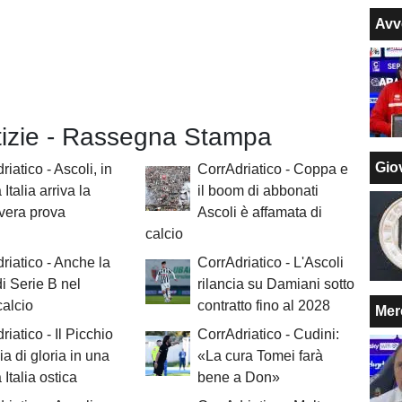
Avv
otizie - Rassegna Stampa
Giov
riatico - Ascoli, in
CorrAdriatico - Coppa e
Italia arriva la
il boom di abbonati
vera prova
Ascoli è affamata di
calcio
riatico - Anche la
CorrAdriatico - L'Ascoli
i Serie B nel
rilancia su Damiani sotto
alcio
contratto fino al 2028
Mer
riatico - Il Picchio
CorrAdriatico - Cudini:
ia di gloria in una
«La cura Tomei farà
Italia ostica
bene a Don»