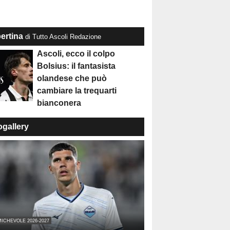
ertina
di Tutto Ascoli Redazione
Ascoli, ecco il colpo
Bolsius: il fantasista
olandese che può
cambiare la trequarti
bianconera
ogallery
ICHEVOLE 2026-2027