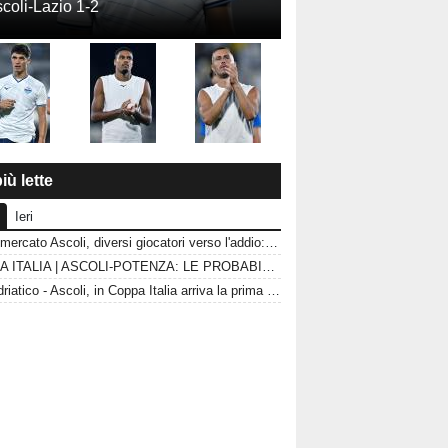
coli-Lazio 1-2
iù lette
Ieri
Calciomercato Ascoli, diversi giocatori verso l'addio: le uscite che possono sbloccare il mercato
COPPA ITALIA | ASCOLI-POTENZA: LE PROBABILI FORMAZIONI
CorrAdriatico - Ascoli, in Coppa Italia arriva la prima vera prova