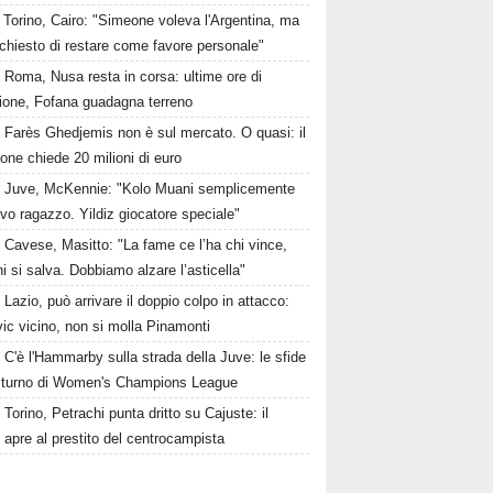
Torino, Cairo: "Simeone voleva l'Argentina, ma
 chiesto di restare come favore personale"
Roma, Nusa resta in corsa: ultime ore di
sione, Fofana guadagna terreno
Farès Ghedjemis non è sul mercato. O quasi: il
one chiede 20 milioni di euro
Juve, McKennie: "Kolo Muani semplicemente
vo ragazzo. Yildiz giocatore speciale"
Cavese, Masitto: "La fame ce l’ha chi vince,
i si salva. Dobbiamo alzare l’asticella"
Lazio, può arrivare il doppio colpo in attacco:
ic vicino, non si molla Pinamonti
C'è l'Hammarby sulla strada della Juve: le sfide
° turno di Women's Champions League
Torino, Petrachi punta dritto su Cajuste: il
 apre al prestito del centrocampista