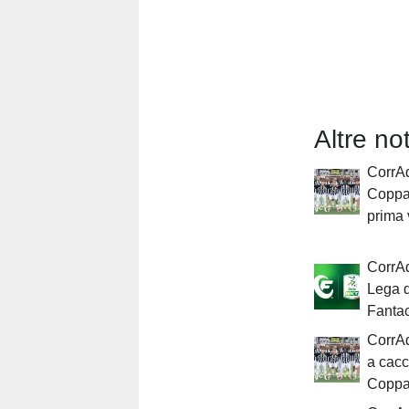
Altre n
CorrAd
Coppa 
prima 
CorrAd
Lega d
Fantac
CorrAd
a cacc
Coppa 