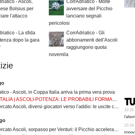
riatico - Ascoli,
CorrAdriatico - Molte
dese Bolsius per
avversare del Picchio
iare l'attacco
lanciano segnali
pericolosi
riatico - La sfida
CorrAdriatico - Gli
tenza dopo la gara
abbonamenti dell'Ascoli
f
raggiungono quota
novemila
izie
go
tico - Ascoli, in Coppa Italia arriva la prima vera prova
TALIA | ASCOLI-POTENZA: LE PROBABILI FORMAZIONI
 Ascoli, diversi giocatori verso l'addio: le uscite che possono sbloccare il mercato
10:26
l'alte
ago
10:16
 Ascoli, sorpasso per Venturi: il Picchio accelera per il difensore del Venezia
rinnov