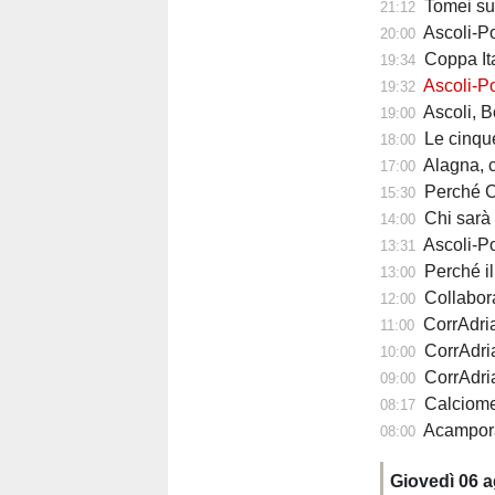
Tomei sul
21:12
Ascoli-Po
20:00
Coppa Ita
19:34
Ascoli-Po
19:32
Ascoli, Bolsius 
19:00
Le cinque ri
18:00
Alagna, com
17:00
Perché Carlo Maz
15:30
Chi sarà il 
14:00
Ascoli-Pote
13:31
Perché il calc
13:00
Collabora
12:00
CorrAdriat
11:00
CorrAdria
10:00
CorrAdriat
09:00
Calciomercato 
08:17
Acampora può 
08:00
Giovedì 06 