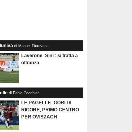
lusiva
di Manuel Fioravanti
Laverone- Sini : si tratta a
oltranza
elle
di Fabio Cocchieri
LE PAGELLE: GORI DI
RIGORE, PRIMO CENTRO
PER OVISZACH