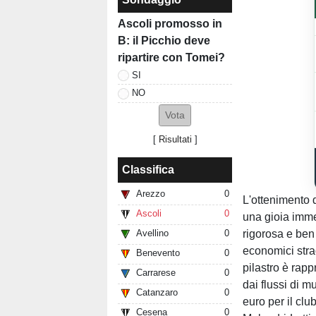
Ascoli promosso in
B: il Picchio deve
ripartire con Tomei?
SI
NO
[
Risultati
]
Classifica
Arezzo
0
L'ottenimento 
Ascoli
0
una gioia immen
rigorosa e ben d
Avellino
0
economici straor
Benevento
0
pilastro è rapp
Carrarese
0
dai flussi di m
Catanzaro
0
euro per il cl
Cesena
0