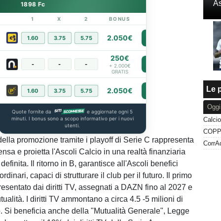
As
1898 Fc
1
X
2
BONUS
LINK
2.050€
1.60
3.75
5.75
PIÙ INFO
250€
-
-
-
PIÙ INFO
+ 2.000€
GRATIS
Le p
2.050€
1.60
3.75
5.75
PIÙ INFO
Oggi
Quote fornite da
e aggiornate ogni 5
minuti. I bonus sono a scopo informativo per i nuovi
utenti.
della promozione tramite i playoff di Serie C rappresenta
sa e proietta l'Ascoli Calcio in una realtà finanziaria
efinita. Il ritorno in B, garantisce all'Ascoli benefici
dinari, capaci di strutturare il club per il futuro. Il primo
resentato dai diritti TV, assegnati a DAZN fino al 2027 e
utualità. I diritti TV ammontano a circa 4.5 -5 milioni di
ub. Si beneficia anche della "Mutualità Generale", Legge