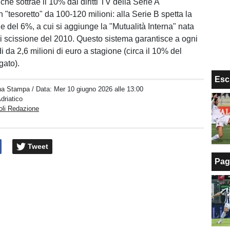
 che sottrae il 10% dai diritti TV della Serie A
 "tesoretto" da 100-120 milioni: alla Serie B spetta la
e del 6%, a cui si aggiunge la "Mutualità Interna" nata
di scissione del 2010. Questo sistema garantisce a ogni
i da 2,6 milioni di euro a stagione (circa il 10% del
gato).
Esc
na Stampa
/ Data:
Mer 10 giugno 2026 alle 13:00
Adriatico
oli Redazione
Tweet
Pag