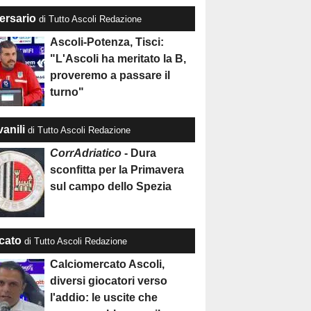
ersario
di Tutto Ascoli Redazione
Ascoli-Potenza, Tisci:
"L'Ascoli ha meritato la B,
proveremo a passare il
turno"
anili
di Tutto Ascoli Redazione
CorrAdriatico
- Dura
sconfitta per la Primavera
sul campo dello Spezia
cato
di Tutto Ascoli Redazione
Calciomercato Ascoli,
diversi giocatori verso
l'addio: le uscite che