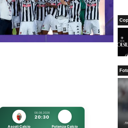
Cop
Fot
08.08.2026
20:30
AM
Ascoli Calcio
Potenza Calcio