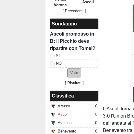
Ascoli
Verona
[ Precedenti ]
Sondaggio
Ascoli promosso in
B: il Picchio deve
ripartire con Tomei?
SI
NO
[
Risultati
]
Classifica
Arezzo
0
L'Ascoli torna
Ascoli
0
3-0 l'Union Bre
dell'andata al
Avellino
0
Benevento tra 
Benevento
0