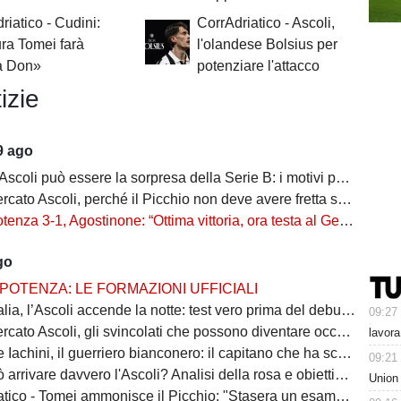
riatico - Cudini:
CorrAdriatico - Ascoli,
ra Tomei farà
l'olandese Bolsius per
a Don»
potenziare l'attacco
izie
9 ago
oli può essere la sorpresa della Serie B: i motivi per credere nel Picchio
ato Ascoli, perché il Picchio non deve avere fretta sul mercato
enza 3-1, Agostinone: “Ottima vittoria, ora testa al Genoa”
go
POTENZA: LE FORMAZIONI UFFICIALI
a, l’Ascoli accende la notte: test vero prima del debutto al Bentegodi
09:27
 Ascoli, gli svincolati che possono diventare occasioni last minute per il Picchio
lavora
i, il guerriero bianconero: il capitano che ha scritto la storia dell'Ascoli da calciatore
09:21
ivare davvero l'Ascoli? Analisi della rosa e obiettivi realistici del Picchio
Union
ico - Tomei ammonisce il Picchio: "Stasera un esame difficile"