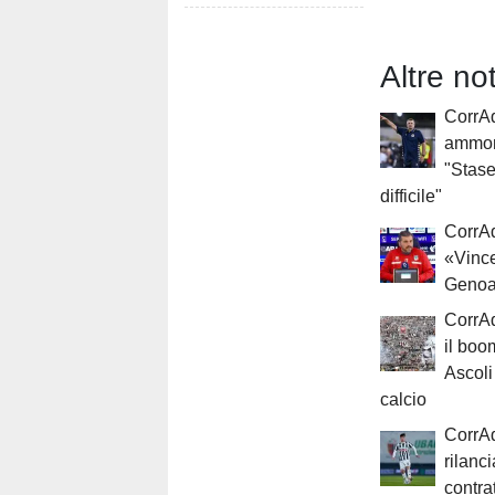
Altre n
CorrAd
ammoni
"Stas
difficile"
CorrAdr
«Vince
Geno
CorrAd
il boo
Ascoli
calcio
CorrAd
rilanc
contra