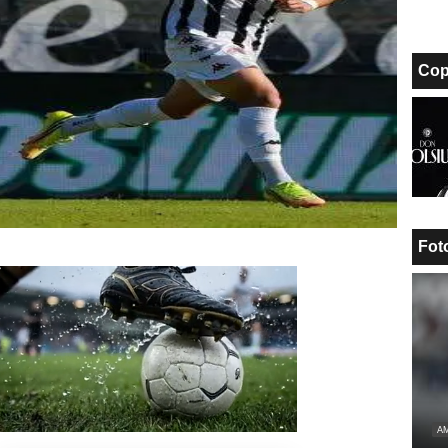
Cop
Fot
Unmute
Loaded
:
AM
100.00%