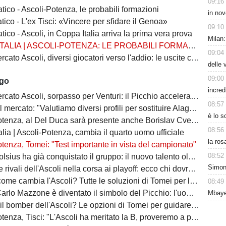
09:16
tico - Ascoli-Potenza, le probabili formazioni
in nov
tico - L'ex Tisci: «Vincere per sfidare il Genoa»
09:10
tico - Ascoli, in Coppa Italia arriva la prima vera prova
Milan:
TALIA | ASCOLI-POTENZA: LE PROBABILI FORMAZIONI
09:04
 Ascoli, diversi giocatori verso l'addio: le uscite che possono sbloccare il mercato
delle 
09:00
ago
incred
 Ascoli, sorpasso per Venturi: il Picchio accelera per il difensore del Venezia
08:57
 mercato: "Valutiamo diversi profili per sostituire Alagna"
è lo 
tenza, al Del Duca sarà presente anche Borislav Cvetković
08:56
lia | Ascoli-Potenza, cambia il quarto uomo ufficiale
la ros
tenza, Tomei: "Test importante in vista del campionato"
08:52
ha già conquistato il gruppo: il nuovo talento olandese può essere l'arma in più del Picchio
Simon
vali dell'Ascoli nella corsa ai playoff: ecco chi dovrà battere il Picchio
e cambia l'Ascoli? Tutte le soluzioni di Tomei per la fascia destra
08:49
zone è diventato il simbolo del Picchio: l'uomo che ha insegnato cosa significa essere ascolani
Mbaye
bomber dell'Ascoli? Le opzioni di Tomei per guidare l'attacco del Picchio
nza, Tisci: "L'Ascoli ha meritato la B, proveremo a passare il turno"