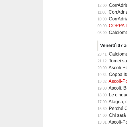
CorrAdria
12:00
CorrAdria
11:00
CorrAdria
10:00
COPPA I
09:00
Calciomercato
08:00
Venerdì 07 
Calciomercato
23:41
Tomei sul
21:12
Ascoli-Po
20:00
Coppa Ita
19:34
Ascoli-Po
19:32
Ascoli, Bolsius 
19:00
Le cinque ri
18:00
Alagna, com
17:00
Perché Carlo Maz
15:30
Chi sarà il 
14:00
Ascoli-Pote
13:31