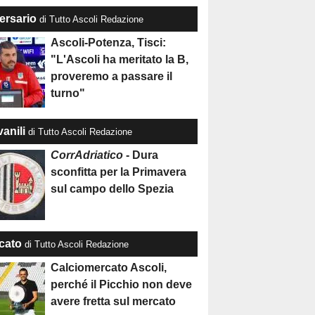
ersario
di Tutto Ascoli Redazione
Ascoli-Potenza, Tisci:
"L'Ascoli ha meritato la B,
proveremo a passare il
turno"
anili
di Tutto Ascoli Redazione
CorrAdriatico
- Dura
sconfitta per la Primavera
sul campo dello Spezia
cato
di Tutto Ascoli Redazione
Calciomercato Ascoli,
perché il Picchio non deve
avere fretta sul mercato