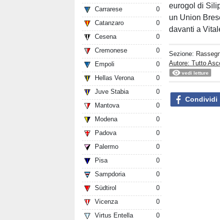
eurogol di Sili
Carrarese
0
un Union Bresc
Catanzaro
0
davanti a Vital
Cesena
0
Cremonese
0
Sezione:
Rasseg
Autore: Tutto Asc
Empoli
0
vedi letture
Hellas Verona
0
Juve Stabia
0
Condividi
Mantova
0
Modena
0
Padova
0
Palermo
0
Pisa
0
Sampdoria
0
Südtirol
0
Vicenza
0
Virtus Entella
0