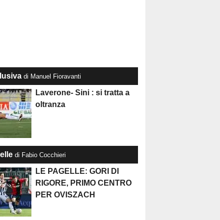
lusiva
di Manuel Fioravanti
Laverone- Sini : si tratta a
oltranza
elle
di Fabio Cocchieri
LE PAGELLE: GORI DI
RIGORE, PRIMO CENTRO
PER OVISZACH