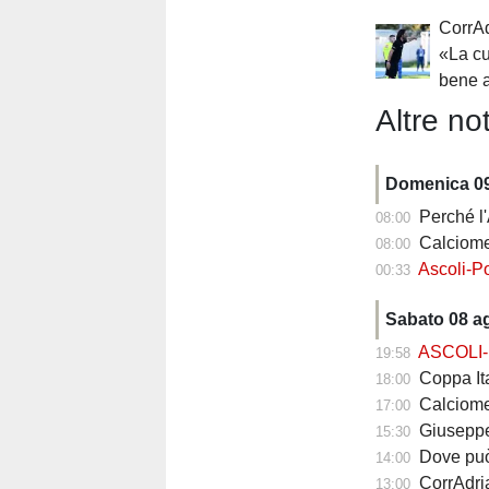
CorrAd
«La cu
bene 
Altre not
Domenica 0
Perché l'Asc
08:00
Calciomerc
08:00
Ascoli-Pot
00:33
Sabato 08 a
ASCOLI-
19:58
Coppa Itali
18:00
Calciomercato
17:00
Giuseppe Iachin
15:30
Dove può arr
14:00
CorrAdriat
13:00