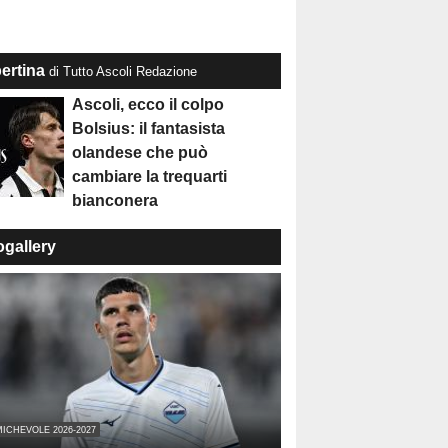
ertina
di Tutto Ascoli Redazione
Ascoli, ecco il colpo
Bolsius: il fantasista
olandese che può
cambiare la trequarti
bianconera
ogallery
ICHEVOLE 2026-2027