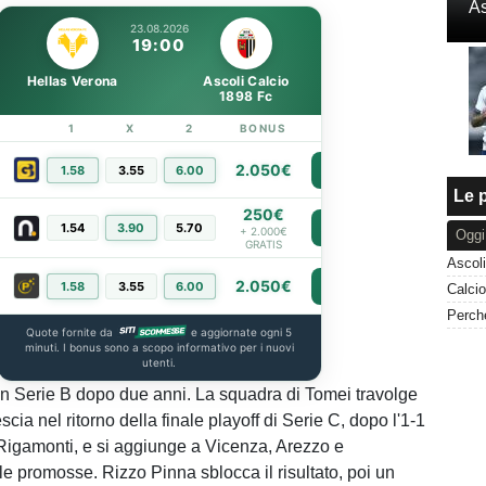
As
23.08.2026
19:00
Hellas Verona
Ascoli Calcio
1898 Fc
1
X
2
BONUS
LINK
2.050€
1.58
3.55
6.00
PIÙ INFO
Le p
250€
1.54
3.90
5.70
PIÙ INFO
+ 2.000€
Oggi
GRATIS
2.050€
1.58
3.55
6.00
PIÙ INFO
Quote fornite da
e aggiornate ogni 5
minuti. I bonus sono a scopo informativo per i nuovi
utenti.
 in Serie B dopo due anni. La squadra di Tomei travolge
scia nel ritorno della finale playoff di Serie C, dopo l'1-1
 Rigamonti, e si aggiunge a Vicenza, Arezzo e
le promosse. Rizzo Pinna sblocca il risultato, poi un