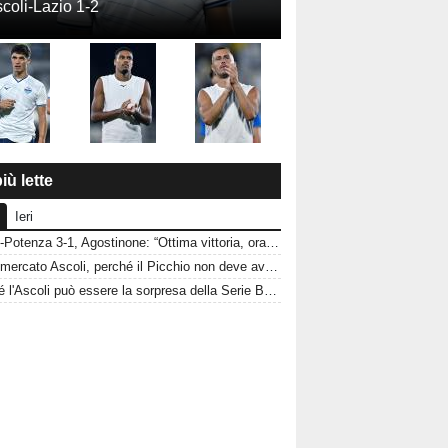
coli-Lazio 1-2
iù lette
Ieri
Ascoli-Potenza 3-1, Agostinone: “Ottima vittoria, ora testa al Genoa”
Calciomercato Ascoli, perché il Picchio non deve avere fretta sul mercato
Perché l'Ascoli può essere la sorpresa della Serie B: i motivi per credere nel Picchio