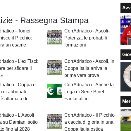
Avv
otizie - Rassegna Stampa
riatico - Tomei
CorrAdriatico - Ascoli-
sce il Picchio:
Potenza, le probabili
era un esame
formazioni
Giov
iatico - L'ex Tisci:
CorrAdriatico - Ascoli, in
re per sfidare il
Coppa Italia arriva la
a»
prima vera prova
riatico - Coppa e
CorrAdriatico - Anche la
m di abbonati
Lega di Serie B nel
 è affamata di
Fantacalcio
Mer
riatico - L'Ascoli
CorrAdriatico - Il Picchio
ia su Damiani sotto
a caccia di gloria in una
tto fino al 2028
Coppa Italia ostica