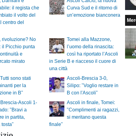
, Damiani è
Ascoli Calcio, la nuova
bile: il regista che
Curva Sud e il ritorno di
biato il volto del
un’emozione bianconera
Mer
l centro del
, rivoluzione? No
Tomei alla Mazzone,
: il Picchio punta
l’uomo della rinascita:
continuità e
così ha riportato l’Ascoli
rcato mirato
in Serie B e riacceso il cuore di
una città
"Tutti sono stati
Ascoli-Brescia 3-0,
inanti per la
Silipo: "Voglio restare in
ione in B"
B con l'Ascoli"
Brescia-Ascoli 1-
Ascoli in finale, Tomei:
ado: "Bravi a
"Complimenti ai ragazzi,
re in partita,
si meritano questa
 tosta"
finale"
izie