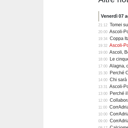
Venerdì 07 
Tomei sul
21:12
Ascoli-Po
20:00
Coppa Ita
19:34
Ascoli-Po
19:32
Ascoli, Bolsius 
19:00
Le cinque ri
18:00
Alagna, com
17:00
Perché Carlo Maz
15:30
Chi sarà il 
14:00
Ascoli-Pote
13:31
Perché il calc
13:00
Collabora
12:00
CorrAdriat
11:00
CorrAdria
10:00
CorrAdriat
09:00
Calciomercato 
08:17