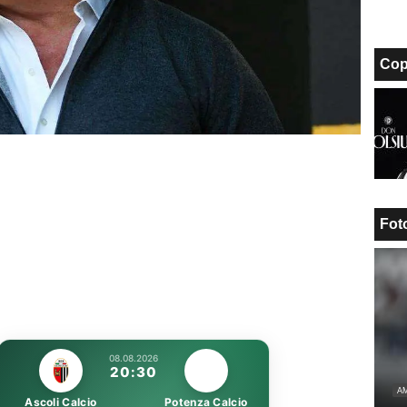
Cop
Fot
08.08.2026
20:30
AM
Ascoli Calcio
Potenza Calcio