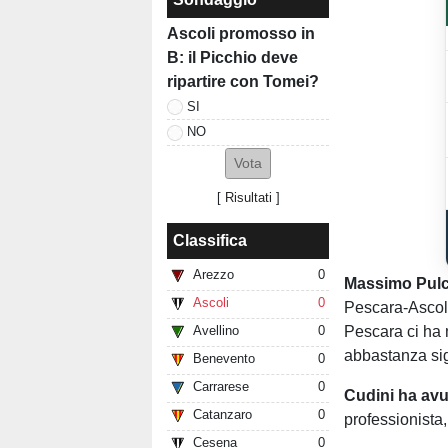
Ascoli promosso in
B: il Picchio deve
ripartire con Tomei?
SI
NO
[
Risultati
]
Classifica
Arezzo
0
Massimo Pulci
Ascoli
0
Pescara-Ascoli
Pescara ci ha 
Avellino
0
abbastanza sign
Benevento
0
Carrarese
0
Cudini ha av
Catanzaro
0
professionista
Cesena
0