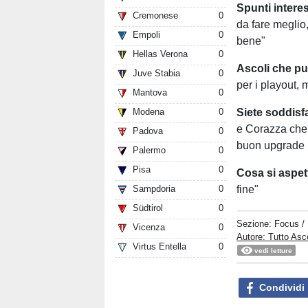
Spunti intere
Cremonese
0
da fare meglio
Empoli
0
bene"
Hellas Verona
0
Ascoli che pu
Juve Stabia
0
per i playout,
Mantova
0
Siete soddisf
Modena
0
e Corazza che 
Padova
0
buon upgrade 
Palermo
0
Pisa
0
Cosa si aspet
fine"
Sampdoria
0
Südtirol
0
Sezione:
Focus
/
Vicenza
0
Autore: Tutto Asc
Virtus Entella
0
vedi letture
Condividi