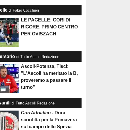
elle
di Fabio Cocchieri
LE PAGELLE: GORI DI
RIGORE, PRIMO CENTRO
PER OVISZACH
ersario
di Tutto Ascoli Redazione
Ascoli-Potenza, Tisci:
"L'Ascoli ha meritato la B,
proveremo a passare il
turno"
anili
di Tutto Ascoli Redazione
CorrAdriatico
- Dura
sconfitta per la Primavera
sul campo dello Spezia