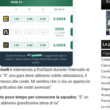
As
1898 Fc
1
X
2
BONUS
LINK
2.050€
1.63
3.65
5.50
PIÙ INFO
250€
-
-
-
PIÙ INFO
+ 2.000€
GRATIS
Le p
2.050€
1.63
3.65
5.50
PIÙ INFO
Oggi
Quote fornite da
e aggiornate ogni 5
minuti. I bonus sono a scopo informativo per i nuovi
Collab
utenti.
nelli
è intervenuto a RaiSport durante l'intervallo di
: "E' una gara dove abbiamo subito abbastanza, il
messo alle corde. Mi sembra che ci sia un approccio
ificativo dei nostri avversari"
uto poco tempo per conoscere la squadra:
"E' un
, abbiamo grandissima stima di lui"