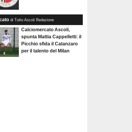
cato
di Tutto Ascoli Redazione
Calciomercato Ascoli,
spunta Mattia Cappelletti: il
Picchio sfida il Catanzaro
per il talento del Milan