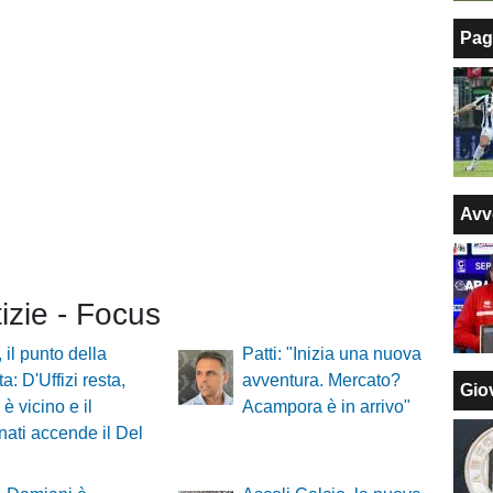
Pag
Avv
tizie - Focus
 il punto della
Patti: "Inizia una nuova
a: D'Uffizi resta,
avventura. Mercato?
Giov
 è vicino e il
Acampora è in arrivo"
nati accende il Del