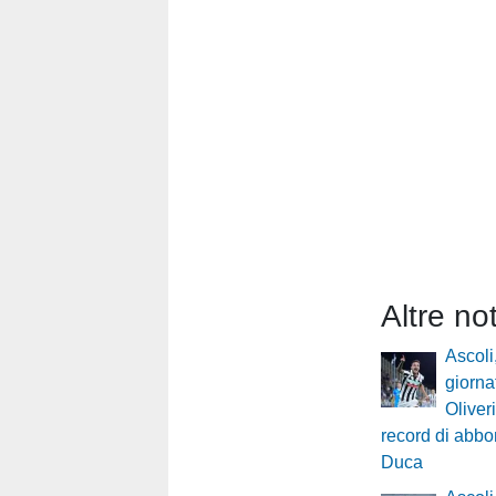
Altre no
Ascoli,
giornat
Oliveri
record di abbo
Duca