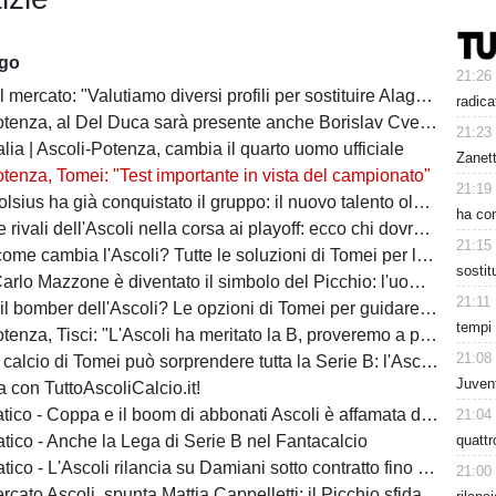
ago
21:26
 mercato: "Valutiamo diversi profili per sostituire Alagna"
radica
tenza, al Del Duca sarà presente anche Borislav Cvetković
21:23
lia | Ascoli-Potenza, cambia il quarto uomo ufficiale
Zanet
tenza, Tomei: "Test importante in vista del campionato"
21:19
ha già conquistato il gruppo: il nuovo talento olandese può essere l'arma in più del Picchio
ha con
vali dell'Ascoli nella corsa ai playoff: ecco chi dovrà battere il Picchio
21:15
e cambia l'Ascoli? Tutte le soluzioni di Tomei per la fascia destra
sosti
zone è diventato il simbolo del Picchio: l'uomo che ha insegnato cosa significa essere ascolani
21:11
bomber dell'Ascoli? Le opzioni di Tomei per guidare l'attacco del Picchio
tempi 
nza, Tisci: "L'Ascoli ha meritato la B, proveremo a passare il turno"
21:08
io di Tomei può sorprendere tutta la Serie B: l'Ascoli ha un'identità da protagonista
Juvent
 con TuttoAscoliCalcio.it!
ico - Coppa e il boom di abbonati Ascoli è affamata di calcio
21:04
quatt
tico - Anche la Lega di Serie B nel Fantacalcio
ico - L'Ascoli rilancia su Damiani sotto contratto fino al 2028
21:00
Ascoli, spunta Mattia Cappelletti: il Picchio sfida il Catanzaro per il talento del Milan