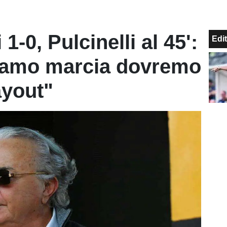
1-0, Pulcinelli al 45':
Edit
iamo marcia dovremo
ayout"