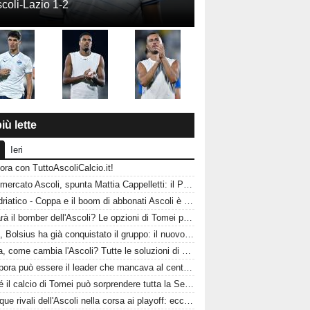
coli-Lazio 1-2
iù lette
Ieri
ora con TuttoAscoliCalcio.it!
Calciomercato Ascoli, spunta Mattia Cappelletti: il Picchio sfida il Catanzaro per il talento del Milan
CorrAdriatico - Coppa e il boom di abbonati Ascoli è affamata di calcio
Chi sarà il bomber dell'Ascoli? Le opzioni di Tomei per guidare l'attacco del Picchio
Ascoli, Bolsius ha già conquistato il gruppo: il nuovo talento olandese può essere l'arma in più del Picchio
Alagna, come cambia l'Ascoli? Tutte le soluzioni di Tomei per la fascia destra
Acampora può essere il leader che mancava al centrocampo? L'Ascoli punta sulla sua esperienza
Perché il calcio di Tomei può sorprendere tutta la Serie B: l'Ascoli ha un'identità da protagonista
Le cinque rivali dell'Ascoli nella corsa ai playoff: ecco chi dovrà battere il Picchio