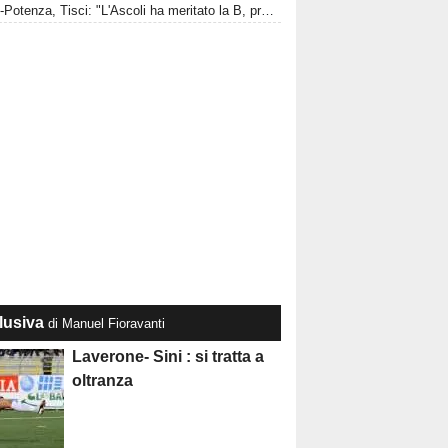
Ascoli-Potenza, Tisci: "L'Ascoli ha meritato la B, proveremo a passare il turno"
lusiva
di Manuel Fioravanti
Laverone- Sini : si tratta a
oltranza