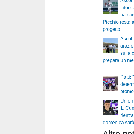
Ascoli
intocca
ha cam
Picchio resta a
progetto
Ascoli
grazie
sulla 
prepara un me
Patti: 
determ
promoz
Union 
1, Cur
rientra
domenica sarà
Altre not