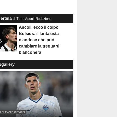
ertina
di Tutto Ascoli Redazione
Ascoli, ecco il colpo
Bolsius: il fantasista
olandese che può
cambiare la trequarti
bianconera
ogallery
ICHEVOLE 2026-2027