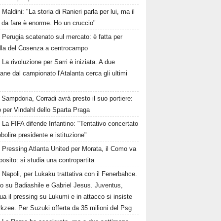
Maldini: "La storia di Ranieri parla per lui, ma il
 da fare è enorme. Ho un cruccio"
Perugia scatenato sul mercato: è fatta per
lla del Cosenza a centrocampo
La rivoluzione per Sarri è iniziata. A due
ane dal campionato l'Atalanta cerca gli ultimi
Sampdoria, Corradi avrà presto il suo portiere:
 per Vindahl dello Sparta Praga
La FIFA difende Infantino: "Tentativo concertato
ebolire presidente e istituzione"
Pressing Atlanta United per Morata, il Como va
osito: si studia una contropartita
Napoli, per Lukaku trattativa con il Fenerbahce.
to su Badiashile e Gabriel Jesus. Juventus,
ua il pressing su Lukumi e in attacco si insiste
rkzee. Per Suzuki offerta da 35 milioni del Psg