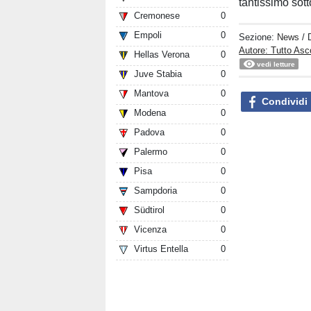
tantissimo sotto 
Cremonese
0
Empoli
0
Sezione:
News
/ 
Autore: Tutto Asc
Hellas Verona
0
vedi letture
Juve Stabia
0
Mantova
0
Condividi
Modena
0
Padova
0
Palermo
0
Pisa
0
Sampdoria
0
Südtirol
0
Vicenza
0
Virtus Entella
0