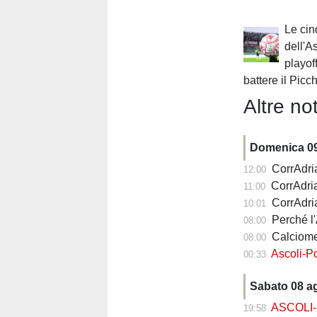
Le cin
dell'A
playof
battere il Picc
Altre not
Domenica 0
CorrAdri
12:00
CorrAdriatico
11:00
CorrAdria
10:01
Perché l'Asc
08:00
Calciomerc
08:00
Ascoli-Pot
00:33
Sabato 08 a
ASCOLI-
19:58