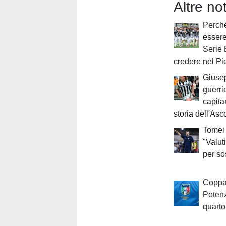
Altre no
Perché
essere
Serie 
credere nel Pi
Giusep
guerri
capita
storia dell'Asc
Tomei 
"Valut
per so
Coppa 
Potenz
quarto