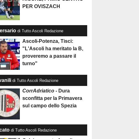
PER OVISZACH
ersario
di Tutto Ascoli Redazione
Ascoli-Potenza, Tisci:
"L'Ascoli ha meritato la B,
proveremo a passare il
turno"
anili
di Tutto Ascoli Redazione
CorrAdriatico
- Dura
sconfitta per la Primavera
sul campo dello Spezia
cato
di Tutto Ascoli Redazione