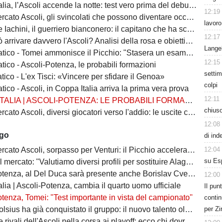
a, l’Ascoli accende la notte: test vero prima del debutto al Bentegodi
12:19
 Ascoli, gli svincolati che possono diventare occasioni last minute per il Picchio
lavoro
i, il guerriero bianconero: il capitano che ha scritto la storia dell'Ascoli da calciatore
12:17
ivare davvero l'Ascoli? Analisi della rosa e obiettivi realistici del Picchio
Lange
ico - Tomei ammonisce il Picchio: "Stasera un esame difficile"
12:15
tico - Ascoli-Potenza, le probabili formazioni
settim
tico - L'ex Tisci: «Vincere per sfidare il Genoa»
colpi
tico - Ascoli, in Coppa Italia arriva la prima vera prova
12:11
TALIA | ASCOLI-POTENZA: LE PROBABILI FORMAZIONI
chiuso
 Ascoli, diversi giocatori verso l'addio: le uscite che possono sbloccare il mercato
12:08
ago
di ind
12:04
 Ascoli, sorpasso per Venturi: il Picchio accelera per il difensore del Venezia
su Esp
 mercato: "Valutiamo diversi profili per sostituire Alagna"
tenza, al Del Duca sarà presente anche Borislav Cvetković
12:00
lia | Ascoli-Potenza, cambia il quarto uomo ufficiale
Il pun
tenza, Tomei: "Test importante in vista del campionato"
contin
per Zi
ha già conquistato il gruppo: il nuovo talento olandese può essere l'arma in più del Picchio
vali dell'Ascoli nella corsa ai playoff: ecco chi dovrà battere il Picchio