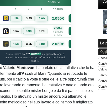
As
1898 Fc
1
X
2
BONUS
LINK
2.050€
1.58
3.55
6.00
PIÙ INFO
250€
1.54
3.90
5.70
PIÙ INFO
+ 2.000€
GRATIS
Le p
2.050€
1.58
3.55
6.00
PIÙ INFO
Oggi
Quote fornite da
e aggiornate ogni 5
minuti. I bonus sono a scopo informativo per i nuovi
utenti.
ro
Valerio Mantovani
ha parlato della trattativa che lo ha
sferimento all'
Ascoli
al
Bari
: “Quando si retrocede le
tti, poi il calcio a volte ti offre delle altre opportunità che
are lavorando duramente. La trattativa è nata quando ero
CorrAd
anconeri, ho sentito mister Longo e da lì è partito tutto e si
meglio. Ho ritrovato un mister ancora più affamato, è
olto meticoloso nel suo lavoro e col tempo è migliorato