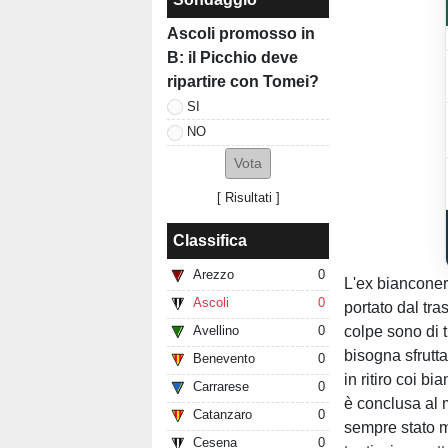
Ascoli promosso in
B: il Picchio deve
ripartire con Tomei?
SI
NO
[
Risultati
]
Classifica
Arezzo
0
L'ex biancone
Ascoli
0
portato dal tra
colpe sono di tu
Avellino
0
bisogna sfrutt
Benevento
0
in ritiro coi bi
Carrarese
0
è conclusa al 
Catanzaro
0
sempre stato m
Cesena
0