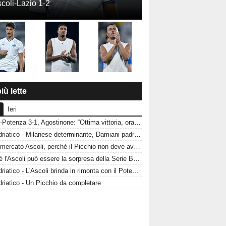
coli-Lazio 1-2
iù lette
Ieri
Ascoli-Potenza 3-1, Agostinone: “Ottima vittoria, ora testa al Genoa”
CorrAdriatico - Milanese determinante, Damiani padrone del campo: le pagelle di Ascoli-Potenza
Calciomercato Ascoli, perché il Picchio non deve avere fretta sul mercato
Perché l'Ascoli può essere la sorpresa della Serie B: i motivi per credere nel Picchio
CorrAdriatico - L'Ascoli brinda in rimonta con il Potenza
riatico - Un Picchio da completare