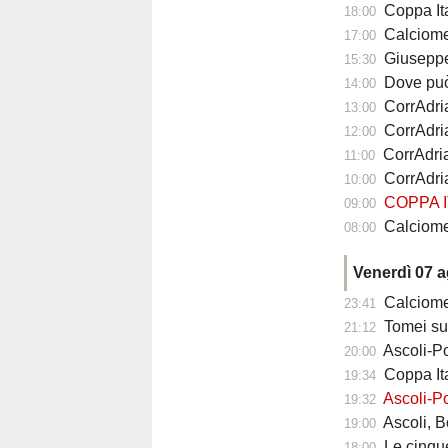
Coppa Itali
18:00
Calciomercato
17:00
Giuseppe Iachin
15:30
Dove può arr
14:00
CorrAdriat
13:00
CorrAdria
12:00
CorrAdria
11:00
CorrAdria
10:00
COPPA I
09:00
Calciomercato
08:00
Venerdì 07 
Calciomercato
23:41
Tomei sul
21:12
Ascoli-Po
20:00
Coppa Ita
19:34
Ascoli-Po
19:32
Ascoli, Bolsius 
19:00
Le cinque ri
18:00