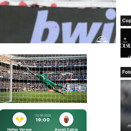
Cop
Fot
Unmute
Loaded
:
100.00%
23.08.2026
19:00
AM
Hellas Verona
Ascoli Calcio