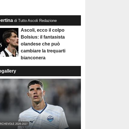
ertina
di Tutto Ascoli Redazione
Ascoli, ecco il colpo
Bolsius: il fantasista
olandese che può
cambiare la trequarti
bianconera
ogallery
ICHEVOLE 2026-2027