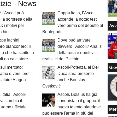
tizie - News
 l'Ascoli può
Coppa Italia, l’Ascoli
 la sorpresa della
accende la notte: test
B: i motivi per
vero prima del debutto al
Avv
cchio
Bentegodi
pe Iachini, il
Dove può arrivare
ero bianconero: il
davvero l'Ascoli? Analisi
no che ha scritto la
della rosa e obiettivi
oli da calciatore
realistici del Picchio
sul mercato:
Ascoli-Potenza, al Del
Giov
iamo diversi profili
Duca sarà presente
stituire Alagna"
anche Borislav
Cvetković
Italia | Ascoli-
Ascoli, Bolsius ha già
a, cambia il
conquistato il gruppo: il
 uomo ufficiale
nuovo talento olandese
Mer
può essere l'arma in più del