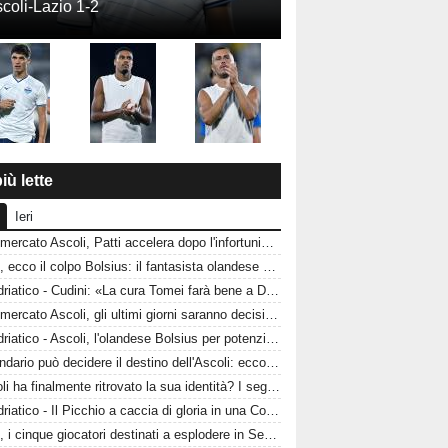
coli-Lazio 1-2
iù lette
Ieri
Calciomercato Ascoli, Patti accelera dopo l'infortunio di Alagna: due difensori del Pescara nel mirino del Picchio
Ascoli, ecco il colpo Bolsius: il fantasista olandese che può cambiare la trequarti bianconera
CorrAdriatico - Cudini: «La cura Tomei farà bene a Don»
Calciomercato Ascoli, gli ultimi giorni saranno decisivi: cosa manca davvero alla squadra di Tomei?
CorrAdriatico - Ascoli, l'olandese Bolsius per potenziare l'attacco
Il calendario può decidere il destino dell'Ascoli: ecco i mesi nei quali il Picchio si giocherà la stagione
L'Ascoli ha finalmente ritrovato la sua identità? I segnali fanno ben sperare i tifosi
CorrAdriatico - Il Picchio a caccia di gloria in una Coppa Italia ostica
Ascoli, i cinque giocatori destinati a esplodere in Serie B: Tomei punta su di loro