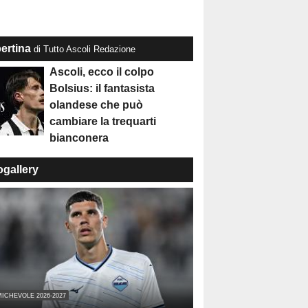
ertina
di Tutto Ascoli Redazione
Ascoli, ecco il colpo
Bolsius: il fantasista
olandese che può
cambiare la trequarti
bianconera
ogallery
ICHEVOLE 2026-2027