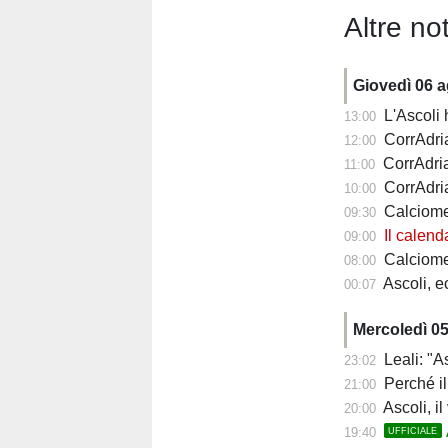
Altre not
Giovedì 06 
L'Ascoli ha 
13:00
CorrAdriat
12:00
CorrAdri
11:00
CorrAdria
10:00
Calciomercato As
09:30
Il calendario p
09:00
Calciomercato 
08:00
Ascoli, ecco 
00:07
Mercoledì 0
Leali: "As
23:02
Perché il 
21:00
Ascoli, il ve
20:00
19:40
UFFICIALE