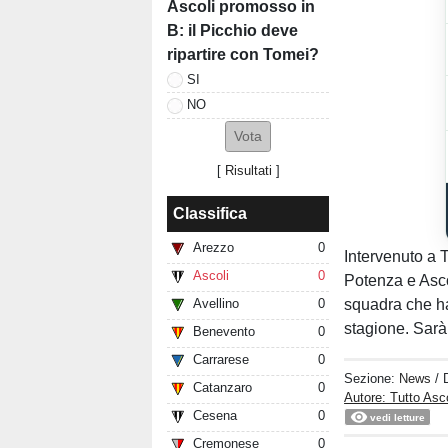
Ascoli promosso in
B: il Picchio deve
ripartire con Tomei?
SI
NO
[
Risultati
]
Classifica
Arezzo
0
Intervenuto a
Ascoli
0
Potenza e Asco
squadra che ha 
Avellino
0
stagione. Sarà
Benevento
0
Carrarese
0
Sezione:
News
/ 
Catanzaro
0
Autore: Tutto Asc
Cesena
0
vedi letture
Cremonese
0