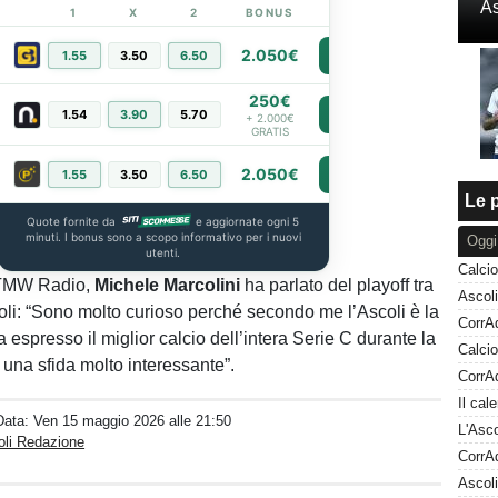
As
1
X
2
BONUS
LINK
2.050€
1.55
3.50
6.50
PIÙ INFO
250€
1.54
3.90
5.70
PIÙ INFO
+ 2.000€
GRATIS
2.050€
1.55
3.50
6.50
PIÙ INFO
Le p
Quote fornite da
e aggiornate ogni 5
minuti. I bonus sono a scopo informativo per i nuovi
Oggi
utenti.
 TMW Radio,
Michele Marcolini
ha parlato del playoff tra
li: “Sono molto curioso perché secondo me l’Ascoli è la
espresso il miglior calcio dell’intera Serie C durante la
 una sfida molto interessante”.
Data:
Ven 15 maggio 2026 alle 21:50
oli Redazione