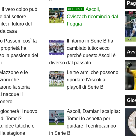
Pag
, il vero colpo può
Ascoli,
UFFICIALE
re dal settore
Oviszach ricomincia dal
le: il futuro del
Foggia
 da casa
to Passeri: così la
Il ritorno in Serie B ha
proprietà ha
cambiato tutto: ecco
Avv
so la passione dei
perché questo Ascoli è
i
diverso dal passato
 Mazzone e le
Le tre armi che possono
zioni che
riportare l'Ascoli ai
rono la storia
playoff di Serie B
sì nacque il
Giov
conero
giocherà il nuovo
Ascoli, Damiani scalpita:
 di Tomei?
Tomei lo aspetta per
, idee tattiche e
guidare il centrocampo
lla stagione
in Serie B