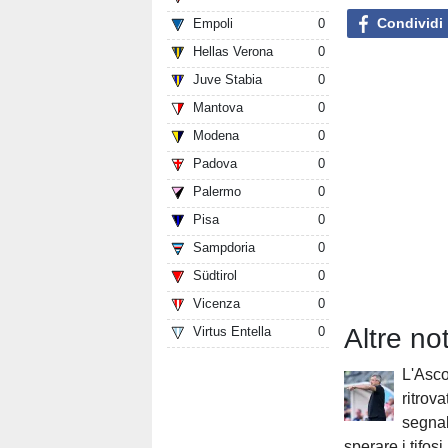
Condividi
Empoli
0
Hellas Verona
0
Juve Stabia
0
Mantova
0
Modena
0
Padova
0
Palermo
0
Pisa
0
Sampdoria
0
Südtirol
0
Vicenza
0
Altre no
Virtus Entella
0
L'Asco
ritrova
segnal
sperare i tifosi