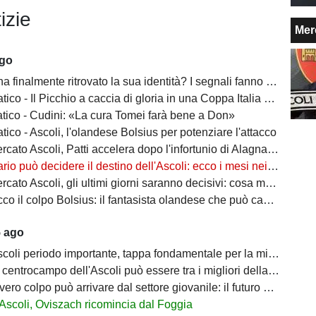
izie
Mer
ago
finalmente ritrovato la sua identità? I segnali fanno ben sperare i tifosi
ico - Il Picchio a caccia di gloria in una Coppa Italia ostica
atico - Cudini: «La cura Tomei farà bene a Don»
tico - Ascoli, l'olandese Bolsius per potenziare l'attacco
coli, Patti accelera dopo l'infortunio di Alagna: due difensori del Pescara nel mirino del Picchio
uò decidere il destino dell'Ascoli: ecco i mesi nei quali il Picchio si giocherà la stagione
Ascoli, gli ultimi giorni saranno decisivi: cosa manca davvero alla squadra di Tomei?
il colpo Bolsius: il fantasista olandese che può cambiare la trequarti bianconera
5 ago
coli periodo importante, tappa fondamentale per la mia carriera"
centrocampo dell'Ascoli può essere tra i migliori della Serie B
ro colpo può arrivare dal settore giovanile: il futuro del Picchio passa da casa
Ascoli, Oviszach ricomincia dal Foggia