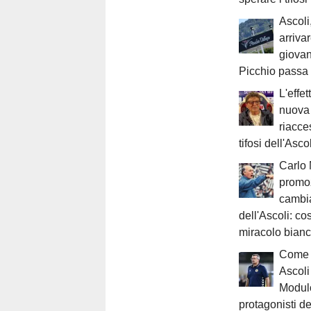
Ascoli
arriva
giovani
Picchio passa
L'effet
nuova 
riacce
tifosi dell'Ascol
Carlo
promo
cambia
dell'Ascoli: co
miracolo bian
Come 
Ascoli
Modulo
protagonisti de