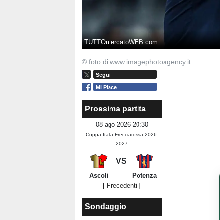
TUTTOmercatoWEB.com
© foto di www.imagephotoagency.it
Segui
Mi Piace
Prossima partita
08 ago 2026 20:30
Coppa Italia Frecciarossa 2026-
2027
VS
Ascoli
Potenza
[ Precedenti ]
Sondaggio