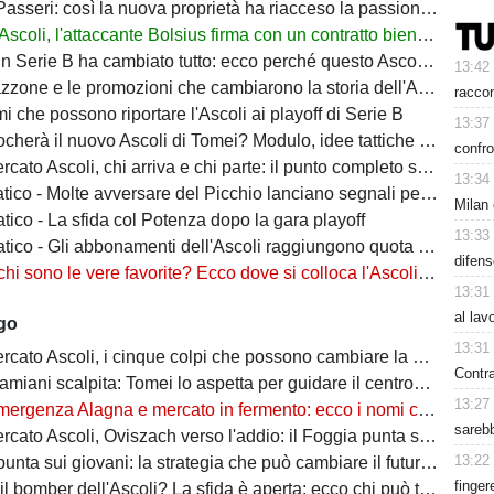
sseri: così la nuova proprietà ha riacceso la passione dei tifosi dell'Ascoli
Ascoli, l'attaccante Bolsius firma con un contratto biennale
n Serie B ha cambiato tutto: ecco perché questo Ascoli è diverso dal passato
13:42
e le promozioni che cambiarono la storia dell'Ascoli: così nacque il miracolo bianconero
racco
mi che possono riportare l'Ascoli ai playoff di Serie B
13:37
 il nuovo Ascoli di Tomei? Modulo, idee tattiche e protagonisti della stagione
confro
o Ascoli, chi arriva e chi parte: il punto completo sul mercato bianconero
13:34
ico - Molte avversare del Picchio lanciano segnali pericolosi
Milan 
tico - La sfida col Potenza dopo la gara playoff
13:33
ico - Gli abbonamenti dell'Ascoli raggiungono quota novemila
difen
sono le vere favorite? Ecco dove si colloca l'Ascoli nella corsa al campionato
13:31
al lav
ago
13:31
to Ascoli, i cinque colpi che possono cambiare la stagione del Picchio
Contra
iani scalpita: Tomei lo aspetta per guidare il centrocampo in Serie B
13:27
nza Alagna e mercato in fermento: ecco i nomi che possono arrivare per la fascia destra
sarebb
o Ascoli, Oviszach verso l'addio: il Foggia punta sull'esterno bianconero
13:22
nta sui giovani: la strategia che può cambiare il futuro del Picchio
finger
omber dell'Ascoli? La sfida è aperta: ecco chi può trascinare il Picchio in Serie B