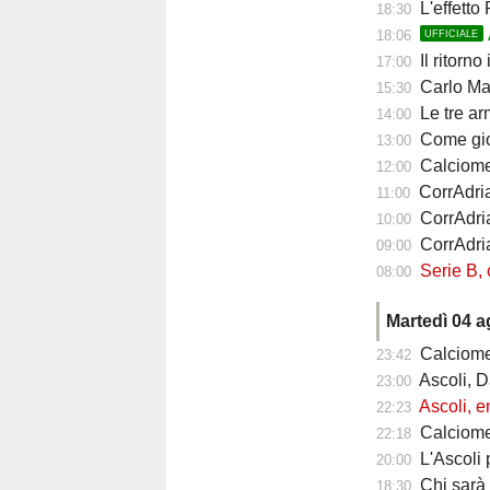
L'effetto Pa
18:30
18:06
UFFICIALE
Il ritorno i
17:00
Carlo Mazzone 
15:30
Le tre ar
14:00
Come giocherà
13:00
Calciomercat
12:00
CorrAdriat
11:00
CorrAdria
10:00
CorrAdriat
09:00
Serie B, chi 
08:00
Martedì 04 
Calciomerca
23:42
Ascoli, Dam
23:00
Ascoli, emerge
22:23
Calciomercat
22:18
L'Ascoli pu
20:00
Chi sarà il b
18:30