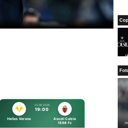
Cop
Fot
23.08.2026
19:00
Hellas Verona
Ascoli Calcio
1898 Fc
AM