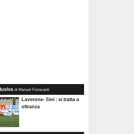
lusiva
di Manuel Fioravanti
Laverone- Sini : si tratta a
oltranza