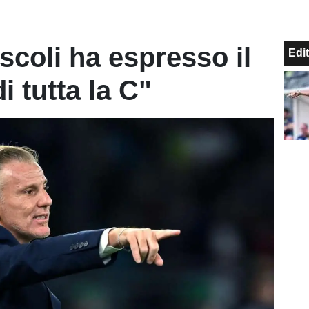
scoli ha espresso il
Edit
i tutta la C"