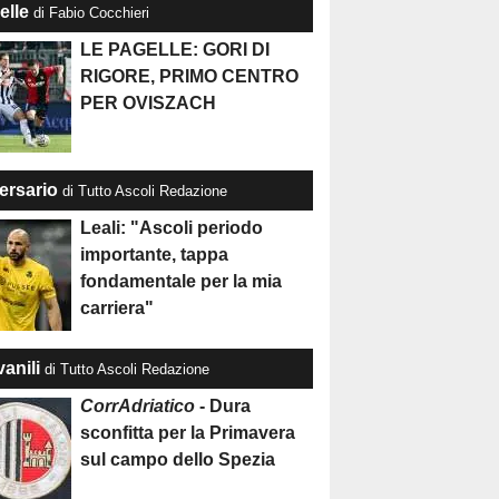
elle
di Fabio Cocchieri
LE PAGELLE: GORI DI
RIGORE, PRIMO CENTRO
PER OVISZACH
ersario
di Tutto Ascoli Redazione
Leali: "Ascoli periodo
importante, tappa
fondamentale per la mia
carriera"
anili
di Tutto Ascoli Redazione
CorrAdriatico
- Dura
sconfitta per la Primavera
sul campo dello Spezia