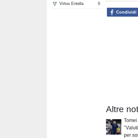
Virtus Entella
0
Condividi
Altre no
Tomei 
"Valut
per so