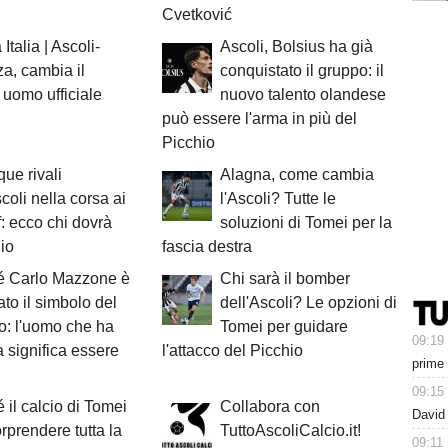
Cvetković
Italia | Ascoli-
Ascoli, Bolsius ha già
a, cambia il
conquistato il gruppo: il
 uomo ufficiale
nuovo talento olandese
può essere l'arma in più del
Picchio
que rivali
Alagna, come cambia
scoli nella corsa ai
l'Ascoli? Tutte le
f: ecco chi dovrà
soluzioni di Tomei per la
hio
fascia destra
é Carlo Mazzone è
Chi sarà il bomber
ato il simbolo del
dell'Ascoli? Le opzioni di
o: l'uomo che ha
Tomei per guidare
09:19
 significa essere
l'attacco del Picchio
prime
09:15
 il calcio di Tomei
Collabora con
David 
rprendere tutta la
TuttoAscoliCalcio.it!
09:11