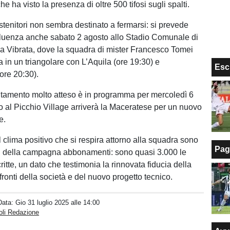
e ha visto la presenza di oltre 500 tifosi sugli spalti.
ostenitori non sembra destinato a fermarsi: si prevede
fluenza anche sabato 2 agosto allo Stadio Comunale di
la Vibrata, dove la squadra di mister Francesco Tomei
 in un triangolare con L’Aquila (ore 19:30) e
Esc
ore 20:30).
tamento molto atteso è in programma per mercoledì 6
 al Picchio Village arriverà la Maceratese per un nuovo
e.
 clima positivo che si respira attorno alla squadra sono
Pag
i della campagna abbonamenti: sono quasi 3.000 le
ritte, un dato che testimonia la rinnovata fiducia della
ronti della società e del nuovo progetto tecnico.
Data:
Gio 31 luglio 2025 alle 14:00
oli Redazione