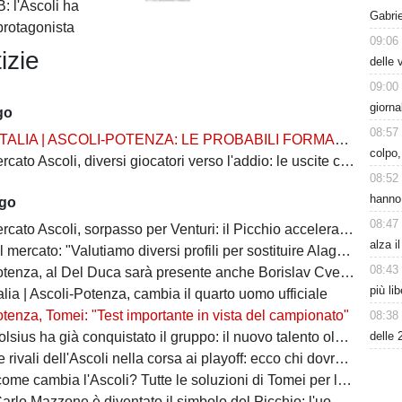
B: l'Ascoli ha
Gabrie
protagonista
09:06
izie
delle 
09:00
giorna
go
08:57
TALIA | ASCOLI-POTENZA: LE PROBABILI FORMAZIONI
colpo,
 Ascoli, diversi giocatori verso l'addio: le uscite che possono sbloccare il mercato
08:52
hanno 
ago
08:47
 Ascoli, sorpasso per Venturi: il Picchio accelera per il difensore del Venezia
alza i
 mercato: "Valutiamo diversi profili per sostituire Alagna"
08:43
tenza, al Del Duca sarà presente anche Borislav Cvetković
più li
lia | Ascoli-Potenza, cambia il quarto uomo ufficiale
tenza, Tomei: "Test importante in vista del campionato"
08:38
delle 
ha già conquistato il gruppo: il nuovo talento olandese può essere l'arma in più del Picchio
vali dell'Ascoli nella corsa ai playoff: ecco chi dovrà battere il Picchio
e cambia l'Ascoli? Tutte le soluzioni di Tomei per la fascia destra
zone è diventato il simbolo del Picchio: l'uomo che ha insegnato cosa significa essere ascolani