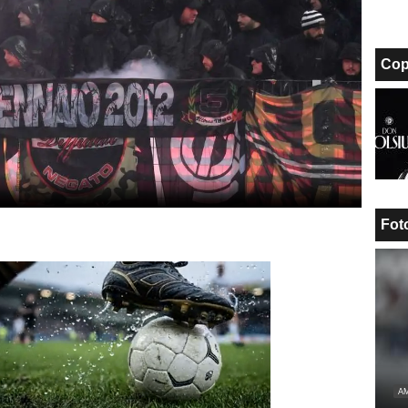
Cop
Fot
Unmute
AM
Loaded
: