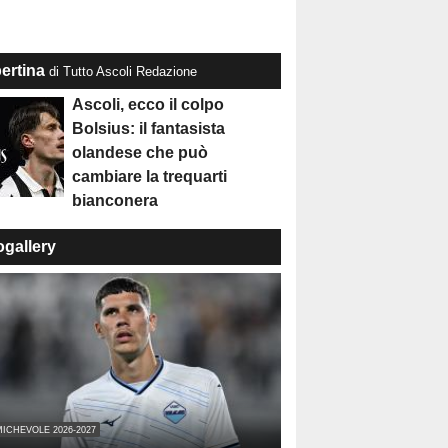
ertina
di Tutto Ascoli Redazione
Ascoli, ecco il colpo
Bolsius: il fantasista
olandese che può
cambiare la trequarti
bianconera
ogallery
ICHEVOLE 2026-2027