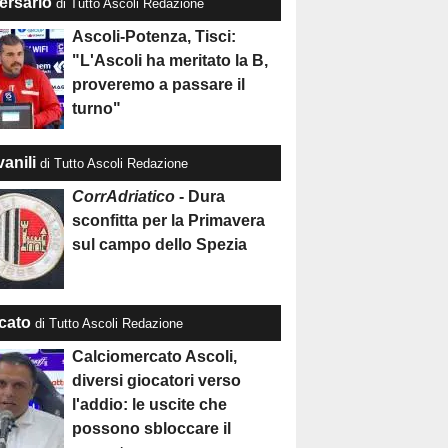
ersario
di Tutto Ascoli Redazione
Ascoli-Potenza, Tisci:
"L'Ascoli ha meritato la B,
proveremo a passare il
turno"
anili
di Tutto Ascoli Redazione
CorrAdriatico
- Dura
sconfitta per la Primavera
sul campo dello Spezia
cato
di Tutto Ascoli Redazione
Calciomercato Ascoli,
diversi giocatori verso
l'addio: le uscite che
possono sbloccare il