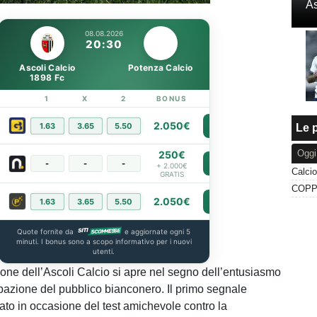
As
100.00%
08.08.2026
20:30
Ascoli Calcio
Potenza Calcio
1898 Fc
1
X
2
BONUS
LINK
2.050€
1.63
3.65
5.50
PIÙ INFO
Le p
Oggi
250€
-
-
-
PIÙ INFO
+ 2.000€
GRATIS
2.050€
1.63
3.65
5.50
PIÙ INFO
Quote fornite da
e aggiornate ogni 5
minuti. I bonus sono a scopo informativo per i nuovi
utenti.
one dell’Ascoli Calcio si apre nel segno dell’entusiasmo
ipazione del pubblico bianconero. Il primo segnale
vato in occasione del test amichevole contro la