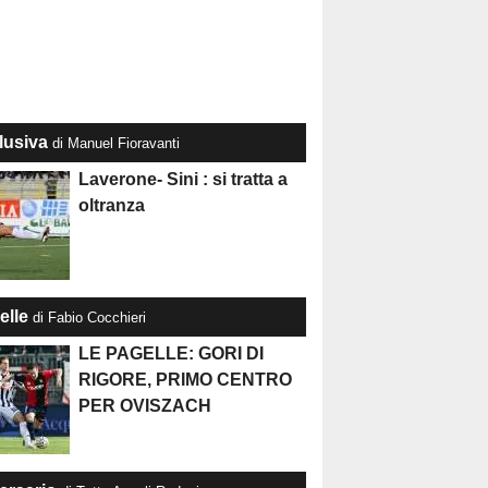
lusiva
di Manuel Fioravanti
Laverone- Sini : si tratta a
oltranza
elle
di Fabio Cocchieri
LE PAGELLE: GORI DI
RIGORE, PRIMO CENTRO
PER OVISZACH