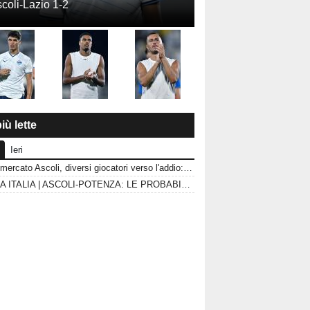
coli-Lazio 1-2
iù lette
Ieri
Calciomercato Ascoli, diversi giocatori verso l'addio: le uscite che possono sbloccare il mercato
COPPA ITALIA | ASCOLI-POTENZA: LE PROBABILI FORMAZIONI