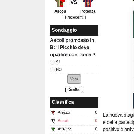
VS
Ascoli
Potenza
[ Precedenti ]
Sondaggio
Ascoli promosso in
B: il Picchio deve
ripartire con Tomei?
SI
NO
[
Risultati
]
Classifica
Arezzo
0
La nuova stagi
Ascoli
0
e della partec
positivo è arri
Avellino
0