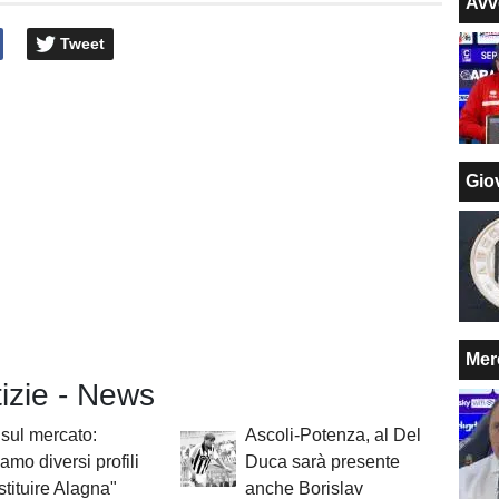
Avv
Tweet
Giov
Mer
tizie - News
sul mercato:
Ascoli-Potenza, al Del
iamo diversi profili
Duca sarà presente
stituire Alagna"
anche Borislav