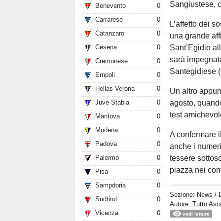
Sangiustese, ch
Benevento
0
Carrarese
0
L’affetto dei s
Catanzaro
0
una grande af
Sant’Egidio al
Cesena
0
sarà impegnata
Cremonese
0
Santegidiese (
Empoli
0
Hellas Verona
0
Un altro appun
agosto, quando
Juve Stabia
0
test amichevol
Mantova
0
Modena
0
A confermare il
Padova
0
anche i numer
tessere sottosc
Palermo
0
piazza nei conf
Pisa
0
Sampdoria
0
Sezione:
News
/ 
Südtirol
0
Autore: Tutto Asc
Vicenza
0
vedi letture