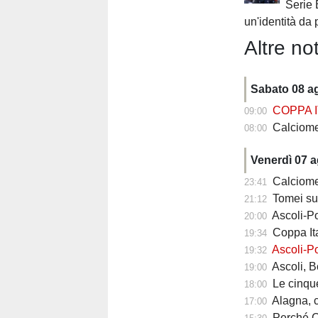
Serie 
un'identità da 
Altre not
Sabato 08 a
COPPA I
09:00
Calciomercato
08:00
Venerdì 07 
Calciomercato
23:41
Tomei sul
21:12
Ascoli-Po
20:00
Coppa Ita
19:34
Ascoli-Po
19:32
Ascoli, Bolsius 
19:00
Le cinque ri
18:00
Alagna, com
17:00
Perché Carlo Maz