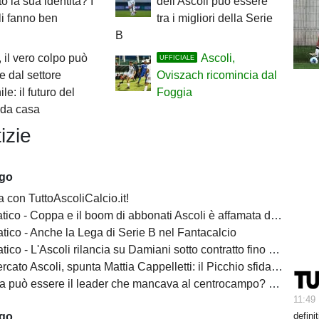
to la sua identità? I
dell'Ascoli può essere
i fanno ben
tra i migliori della Serie
B
, il vero colpo può
Ascoli,
UFFICIALE
re dal settore
Oviszach ricomincia dal
le: il futuro del
Foggia
 da casa
izie
ago
 con TuttoAscoliCalcio.it!
ico - Coppa e il boom di abbonati Ascoli è affamata di calcio
tico - Anche la Lega di Serie B nel Fantacalcio
ico - L'Ascoli rilancia su Damiani sotto contratto fino al 2028
Ascoli, spunta Mattia Cappelletti: il Picchio sfida il Catanzaro per il talento del Milan
essere il leader che mancava al centrocampo? L'Ascoli punta sulla sua esperienza
11:49
defini
ago