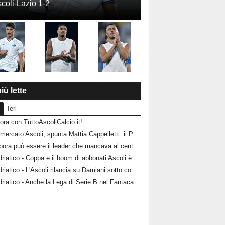
coli-Lazio 1-2
iù lette
Ieri
ora con TuttoAscoliCalcio.it!
Calciomercato Ascoli, spunta Mattia Cappelletti: il Picchio sfida il Catanzaro per il talento del Milan
Acampora può essere il leader che mancava al centrocampo? L'Ascoli punta sulla sua esperienza
CorrAdriatico - Coppa e il boom di abbonati Ascoli è affamata di calcio
CorrAdriatico - L'Ascoli rilancia su Damiani sotto contratto fino al 2028
CorrAdriatico - Anche la Lega di Serie B nel Fantacalcio