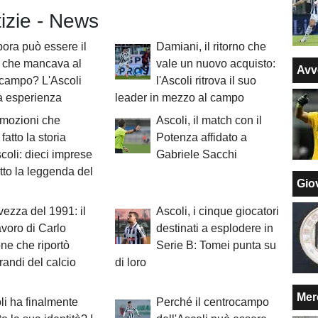
tizie - News
ra può essere il
Damiani, il ritorno che
r che mancava al
vale un nuovo acquisto:
Avv
ocampo? L'Ascoli
l'Ascoli ritrova il suo
a esperienza
leader in mezzo al campo
omozioni che
Ascoli, il match con il
fatto la storia
Potenza affidato a
scoli: dieci imprese
Gabriele Sacchi
tto la leggenda del
Giov
vezza del 1991: il
Ascoli, i cinque giocatori
voro di Carlo
destinati a esplodere in
e che riportò
Serie B: Tomei punta su
grandi del calcio
di loro
Mer
li ha finalmente
Perché il centrocampo