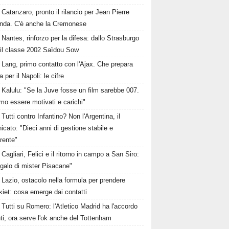
Catanzaro, pronto il rilancio per Jean Pierre
nda. C'è anche la Cremonese
Nantes, rinforzo per la difesa: dallo Strasburgo
 il classe 2002 Saïdou Sow
Lang, primo contatto con l'Ajax. Che prepara
ta per il Napoli: le cifre
Kalulu: "Se la Juve fosse un film sarebbe 007.
mo essere motivati e carichi"
Tutti contro Infantino? Non l'Argentina, il
cato: "Dieci anni di gestione stabile e
rente"
Cagliari, Felici e il ritorno in campo a San Siro:
galo di mister Pisacane"
Lazio, ostacolo nella formula per prendere
iet: cosa emerge dai contatti
Tutti su Romero: l'Atletico Madrid ha l'accordo
ti, ora serve l'ok anche del Tottenham