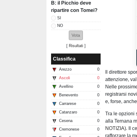
B: il Picchio deve
ripartire con Tomei?
SI
NO
[
Risultati
]
Classifica
Arezzo
0
Il direttore sp
Ascoli
0
attenzione, val
Nelle prossime
Avellino
0
registrarsi nov
Benevento
0
e, forse, anche 
Carrarese
0
Catanzaro
0
Tra le opzioni
alla Ternana m
Cesena
0
NOTIZIA)
. Il 
Cremonese
0
rafforzare la m