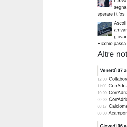
ritrova
segnal
sperare i tifosi
Ascoli
arriva
giovani
Picchio passa
Altre not
Venerdì 07 
Collabora
12:00
CorrAdriat
11:00
CorrAdria
10:00
CorrAdriat
09:00
Calciomercato 
08:17
Acampora può 
08:00
Giovedì 06 