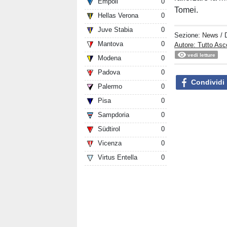
Empoli
0
Tomei.
Hellas Verona
0
Juve Stabia
0
Sezione:
News
/ 
Mantova
0
Autore: Tutto Asc
vedi letture
Modena
0
Padova
0
Condividi
Palermo
0
Pisa
0
Sampdoria
0
Südtirol
0
Vicenza
0
Virtus Entella
0