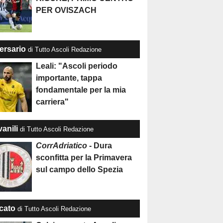
PER OVISZACH
ersario
di Tutto Ascoli Redazione
Leali: "Ascoli periodo
importante, tappa
fondamentale per la mia
carriera"
anili
di Tutto Ascoli Redazione
CorrAdriatico
- Dura
sconfitta per la Primavera
sul campo dello Spezia
cato
di Tutto Ascoli Redazione