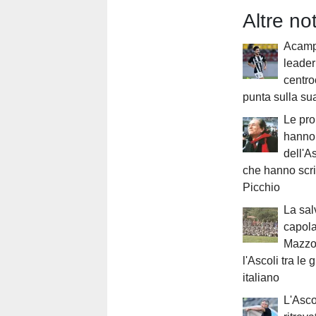
Altre no
Acampo
leade
centr
punta sulla su
Le pr
hanno 
dell'A
che hanno scri
Picchio
La sal
capola
Mazzon
l'Ascoli tra le 
italiano
L'Asco