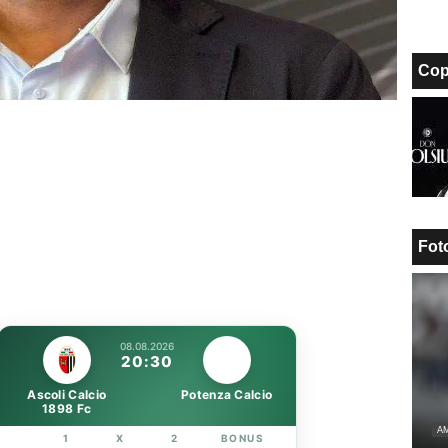
Cop
Fot
08.08.2026
20:30
Ascoli Calcio
Potenza Calcio
1898 Fc
AM
1
X
2
BONUS
LINK