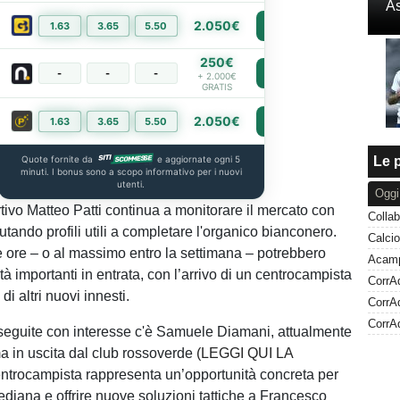
As
2.050€
1.63
3.65
5.50
PIÙ INFO
250€
-
-
-
PIÙ INFO
+ 2.000€
GRATIS
2.050€
1.63
3.65
5.50
PIÙ INFO
Quote fornite da
e aggiornate ogni 5
Le p
minuti. I bonus sono a scopo informativo per i nuovi
utenti.
Oggi
ortivo Matteo Patti continua a monitorare il mercato con
Collab
utando profili utili a completare l'organico bianconero.
 ore – o al massimo entro la settimana – potrebbero
ità importanti in entrata, con l’arrivo di un centrocampista
di altri nuovi innesti.
 seguite con interesse c'è Samuele Diamani, attualmente
a in uscita dal club rossoverde
(LEGGI QUI LA
centrocampista rappresenta un’opportunità concreta per
ediana e offrire nuove soluzioni tattiche a Francesco