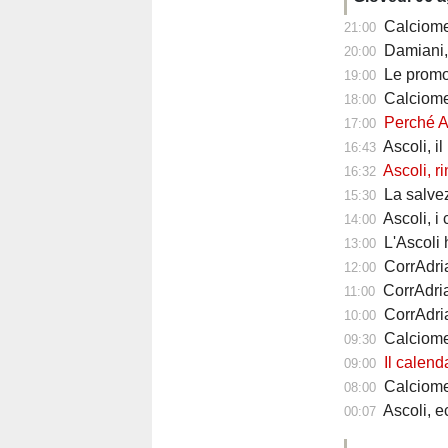
Calciomercat
21:00
Damiani, il r
20:00
Le promozioni c
19:00
Calciomerca
18:00
Perché Ascol
17:00
Ascoli, i
16:43
Ascoli, r
16:32
La salvezza del
15:30
Ascoli, i ci
14:00
L'Ascoli ha 
13:00
CorrAdriat
12:00
CorrAdri
11:00
CorrAdria
10:00
Calciomercato As
09:30
Il calendario p
09:00
Calciomercato 
08:00
Ascoli, ecco 
00:07