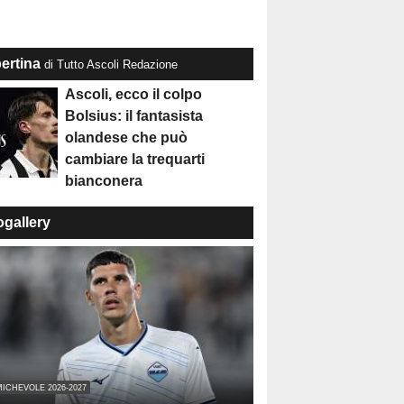
ertina
di Tutto Ascoli Redazione
Ascoli, ecco il colpo
Bolsius: il fantasista
olandese che può
cambiare la trequarti
bianconera
ogallery
ICHEVOLE 2026-2027