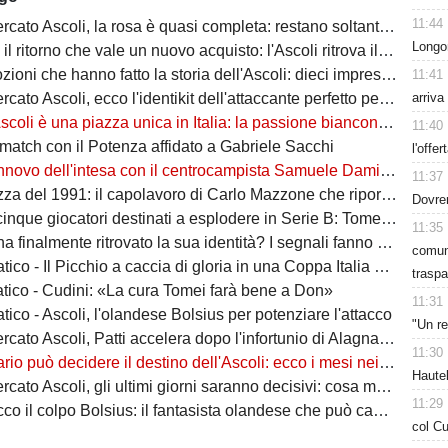
11:44
o Ascoli, la rosa è quasi completa: restano soltanto due nodi da sciogliere
Longo
itorno che vale un nuovo acquisto: l'Ascoli ritrova il suo leader in mezzo al campo
he hanno fatto la storia dell'Ascoli: dieci imprese che hanno scritto la leggenda del Picchio
11:41
arriva
to Ascoli, ecco l'identikit dell'attaccante perfetto per Francesco Tomei
i è una piazza unica in Italia: la passione bianconera che conquista chiunque
11:40
l match con il Potenza affidato a Gabriele Sacchi
l'offer
innovo dell'intesa con il centrocampista Samuele Damiani
11:37
 1991: il capolavoro di Carlo Mazzone che riportò l'Ascoli tra le grandi del calcio italiano
Dovre
nque giocatori destinati a esplodere in Serie B: Tomei punta su di loro
11:35
finalmente ritrovato la sua identità? I segnali fanno ben sperare i tifosi
comuni
ico - Il Picchio a caccia di gloria in una Coppa Italia ostica
traspa
atico - Cudini: «La cura Tomei farà bene a Don»
11:31
tico - Ascoli, l'olandese Bolsius per potenziare l'attacco
"Un re
coli, Patti accelera dopo l'infortunio di Alagna: due difensori del Pescara nel mirino del Picchio
11:30
uò decidere il destino dell'Ascoli: ecco i mesi nei quali il Picchio si giocherà la stagione
Hautek
Ascoli, gli ultimi giorni saranno decisivi: cosa manca davvero alla squadra di Tomei?
11:29
il colpo Bolsius: il fantasista olandese che può cambiare la trequarti bianconera
col Cu