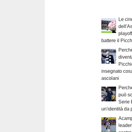
Le cin
dell'A
playof
battere il Picc
Perch
divent
Picchi
insegnato cosa
ascolani
Perché
può so
Serie 
un'identità da 
Acampo
leade