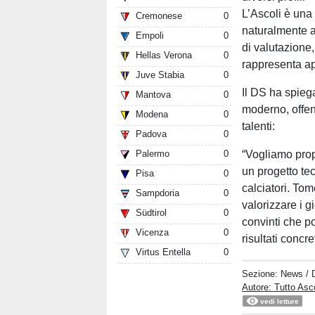
L’Ascoli è una
Cremonese
0
naturalmente at
Empoli
0
di valutazione
Hellas Verona
0
rappresenta app
Juve Stabia
0
Il DS ha spieg
Mantova
0
moderno, offens
Modena
0
talenti:
Padova
0
“Vogliamo prop
Palermo
0
un progetto tec
Pisa
0
calciatori. Tom
Sampdoria
0
valorizzare i 
Südtirol
0
convinti che p
Vicenza
0
risultati concre
Virtus Entella
0
Sezione:
News
/ 
Autore: Tutto Asc
vedi letture