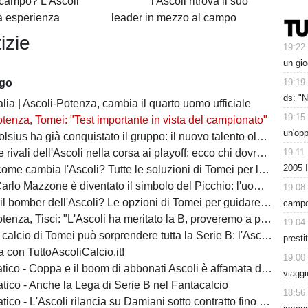
ocampo? L'Ascoli
l'Ascoli ritrova il suo
a esperienza
leader in mezzo al campo
izie
19:22
un gio
19:19
ago
ds: "N
lia | Ascoli-Potenza, cambia il quarto uomo ufficiale
19:15
tenza, Tomei: "Test importante in vista del campionato"
un'op
ha già conquistato il gruppo: il nuovo talento olandese può essere l'arma in più del Picchio
19:11
vali dell'Ascoli nella corsa ai playoff: ecco chi dovrà battere il Picchio
2005 
e cambia l'Ascoli? Tutte le soluzioni di Tomei per la fascia destra
zone è diventato il simbolo del Picchio: l'uomo che ha insegnato cosa significa essere ascolani
19:08
bomber dell'Ascoli? Le opzioni di Tomei per guidare l'attacco del Picchio
campo:
nza, Tisci: "L'Ascoli ha meritato la B, proveremo a passare il turno"
19:04
io di Tomei può sorprendere tutta la Serie B: l'Ascoli ha un'identità da protagonista
presti
 con TuttoAscoliCalcio.it!
19:00
ico - Coppa e il boom di abbonati Ascoli è affamata di calcio
viaggi
tico - Anche la Lega di Serie B nel Fantacalcio
18:56
ico - L'Ascoli rilancia su Damiani sotto contratto fino al 2028