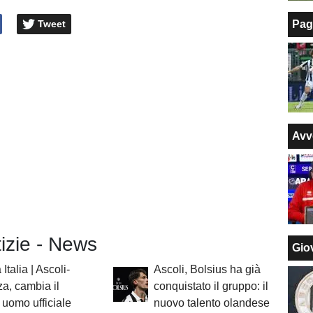
Tweet
Pag
Avv
tizie - News
Giov
Italia | Ascoli-
Ascoli, Bolsius ha già
a, cambia il
conquistato il gruppo: il
 uomo ufficiale
nuovo talento olandese