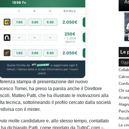
As
1898 Fc
1
X
2
BONUS
LINK
2.050€
1.63
3.65
5.50
PIÙ INFO
250€
-
-
-
PIÙ INFO
+ 2.000€
GRATIS
Le p
2.050€
1.63
3.65
5.50
PIÙ INFO
Oggi
Quote fornite da
e aggiornate ogni 5
minuti. I bonus sono a scopo informativo per i nuovi
Collab
utenti.
nferenza stampa di presentazione del nuovo
ncesco Tomei, ha preso la parola anche il Direttore
scoli, Matteo Patti, che ha illustrato le motivazioni alla
ta tecnica, sottolineando il profilo cercato dalla società
ndivisa con il mister.
uto molte candidature e, allo stesso tempo, contattato
 – ha dichiarato Patti, come riportato da TuttoC.com –.