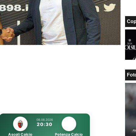
Cop
Fot
08.08.2026
20:30
AM
Ascoli Calcio
Potenza Calcio