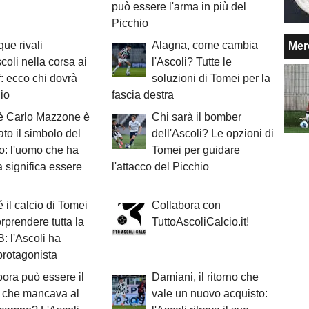
può essere l'arma in più del
Picchio
que rivali
Alagna, come cambia
Mer
scoli nella corsa ai
l'Ascoli? Tutte le
f: ecco chi dovrà
soluzioni di Tomei per la
hio
fascia destra
é Carlo Mazzone è
Chi sarà il bomber
ato il simbolo del
dell'Ascoli? Le opzioni di
o: l'uomo che ha
Tomei per guidare
 significa essere
l'attacco del Picchio
 il calcio di Tomei
Collabora con
rprendere tutta la
TuttoAscoliCalcio.it!
B: l'Ascoli ha
protagonista
ra può essere il
Damiani, il ritorno che
r che mancava al
vale un nuovo acquisto: