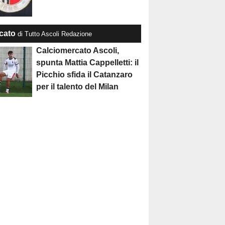
cato
di Tutto Ascoli Redazione
Calciomercato Ascoli,
spunta Mattia Cappelletti: il
Picchio sfida il Catanzaro
per il talento del Milan