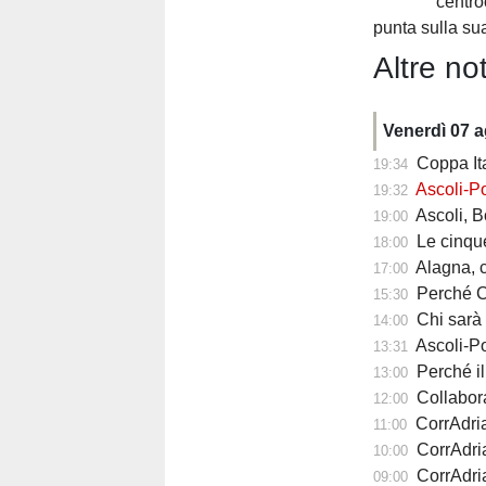
centr
punta sulla su
Altre not
Venerdì 07 
Coppa Ita
19:34
Ascoli-Po
19:32
Ascoli, Bolsius 
19:00
Le cinque ri
18:00
Alagna, com
17:00
Perché Carlo Maz
15:30
Chi sarà il 
14:00
Ascoli-Pote
13:31
Perché il calc
13:00
Collabora
12:00
CorrAdriat
11:00
CorrAdria
10:00
CorrAdriat
09:00