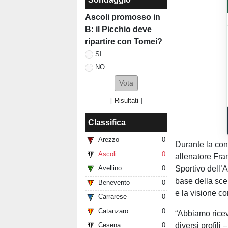
Ascoli promosso in
B: il Picchio deve
ripartire con Tomei?
SI
NO
[
Risultati
]
Classifica
Arezzo
0
Durante la co
Ascoli
0
allenatore Fra
Sportivo dell’A
Avellino
0
base della scel
Benevento
0
e la visione co
Carrarese
0
Catanzaro
0
“Abbiamo ricev
diversi profili
Cesena
0