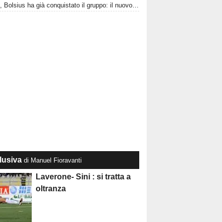
Ascoli, Bolsius ha già conquistato il gruppo: il nuovo talento olandese può essere l'arma in più del Picchio
lusiva
di Manuel Fioravanti
Laverone- Sini : si tratta a
oltranza