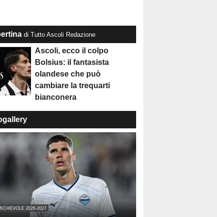
ertina
di Tutto Ascoli Redazione
Ascoli, ecco il colpo
Bolsius: il fantasista
olandese che può
cambiare la trequarti
bianconera
ogallery
ICHEVOLE 2026-2027