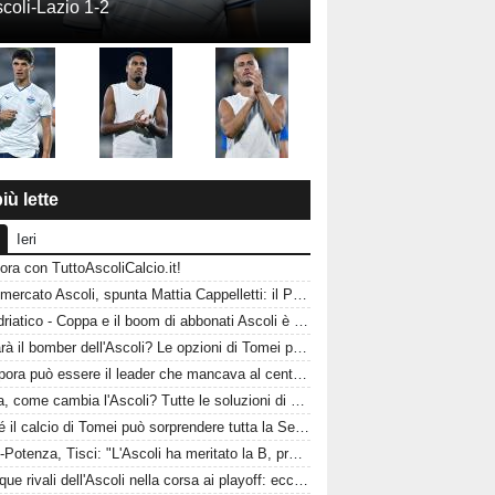
coli-Lazio 1-2
iù lette
Ieri
ora con TuttoAscoliCalcio.it!
Calciomercato Ascoli, spunta Mattia Cappelletti: il Picchio sfida il Catanzaro per il talento del Milan
CorrAdriatico - Coppa e il boom di abbonati Ascoli è affamata di calcio
Chi sarà il bomber dell'Ascoli? Le opzioni di Tomei per guidare l'attacco del Picchio
Acampora può essere il leader che mancava al centrocampo? L'Ascoli punta sulla sua esperienza
Alagna, come cambia l'Ascoli? Tutte le soluzioni di Tomei per la fascia destra
Perché il calcio di Tomei può sorprendere tutta la Serie B: l'Ascoli ha un'identità da protagonista
Ascoli-Potenza, Tisci: "L'Ascoli ha meritato la B, proveremo a passare il turno"
Le cinque rivali dell'Ascoli nella corsa ai playoff: ecco chi dovrà battere il Picchio