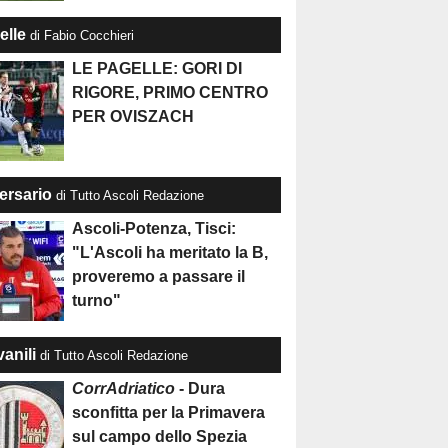
elle
di Fabio Cocchieri
LE PAGELLE: GORI DI
RIGORE, PRIMO CENTRO
PER OVISZACH
ersario
di Tutto Ascoli Redazione
Ascoli-Potenza, Tisci:
"L'Ascoli ha meritato la B,
proveremo a passare il
turno"
anili
di Tutto Ascoli Redazione
CorrAdriatico
- Dura
sconfitta per la Primavera
sul campo dello Spezia