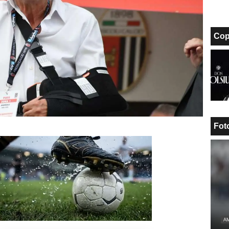
Cop
Fot
Unmute
Loaded
:
AM
100.00%