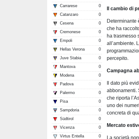
Carrarese
0
Il cambio di p
Catanzaro
0
Determinante è 
Cesena
0
che ha raccolto
Cremonese
0
ha trasmesso s
Empoli
0
all’ambiente. L’
Hellas Verona
0
programmazione
percepito.
Juve Stabia
0
Mantova
0
Campagna ab
Modena
0
Il dato più ev
Padova
0
abbonamenti. So
Palermo
0
che riporta l’A
Pisa
0
uno dei numeri 
Sampdoria
0
concreta di qu
Südtirol
0
Mercato estiv
Vicenza
0
Virtus Entella
0
La società non 