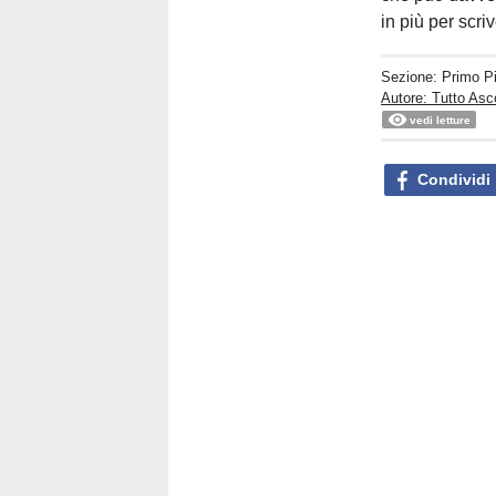
in più per scr
Sezione:
Primo P
Autore: Tutto Asc
vedi letture
Condividi