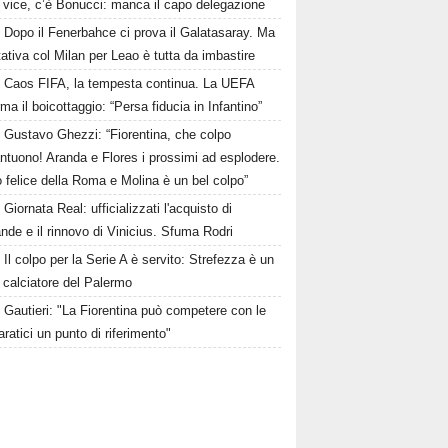
i vice, c’è Bonucci: manca il capo delegazione
Dopo il Fenerbahce ci prova il Galatasaray. Ma
ttativa col Milan per Leao è tutta da imbastire
Caos FIFA, la tempesta continua. La UEFA
ma il boicottaggio: “Persa fiducia in Infantino”
Gustavo Ghezzi: “Fiorentina, che colpo
ntuono! Aranda e Flores i prossimi ad esplodere.
 felice della Roma e Molina è un bel colpo”
Giornata Real: ufficializzati l'acquisto di
de e il rinnovo di Vinicius. Sfuma Rodri
Il colpo per la Serie A è servito: Strefezza è un
 calciatore del Palermo
Gautieri: "La Fiorentina può competere con le
aratici un punto di riferimento"