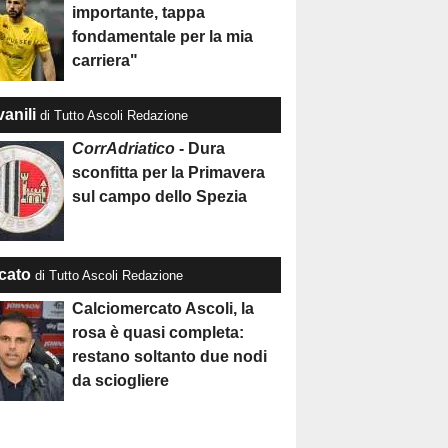
importante, tappa
fondamentale per la mia
carriera"
anili
di Tutto Ascoli Redazione
CorrAdriatico
- Dura
sconfitta per la Primavera
sul campo dello Spezia
cato
di Tutto Ascoli Redazione
Calciomercato Ascoli, la
rosa è quasi completa:
restano soltanto due nodi
da sciogliere