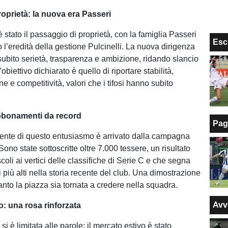
roprietà: la nuova era Passeri
stato il passaggio di proprietà, con la famiglia Passeri
Esc
 l’eredità della gestione Pulcinelli. La nuova dirigenza
ubito serietà, trasparenza e ambizione, ridando slancio
obiettivo dichiarato è quello di riportare stabilità,
 e competitività, valori che i tifosi hanno subito
bonamenti da record
Pag
idente di questo entusiasmo è arrivato dalla campagna
no state sottoscritte oltre 7.000 tessere, un risultato
scoli ai vertici delle classifiche di Serie C e che segna
più alti nella storia recente del club. Una dimostrazione
anto la piazza sia tornata a credere nella squadra.
Avv
o: una rosa rinforzata
si è limitata alle parole: il mercato estivo è stato