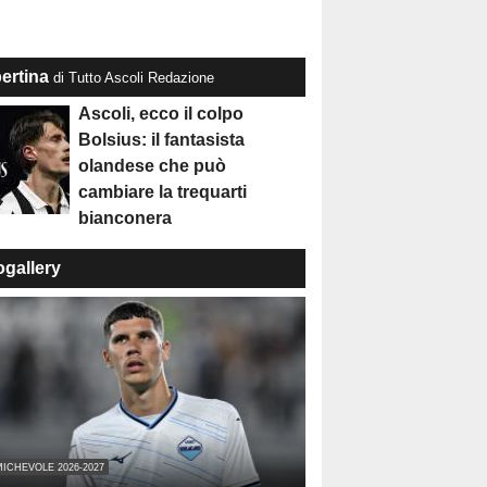
ertina
di Tutto Ascoli Redazione
Ascoli, ecco il colpo
Bolsius: il fantasista
olandese che può
cambiare la trequarti
bianconera
ogallery
ICHEVOLE 2026-2027