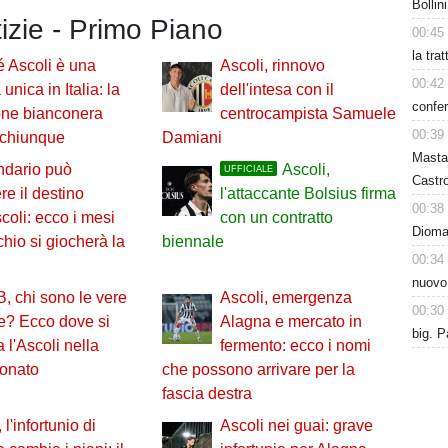
Bollin
tizie - Primo Piano
00:45
la tra
 Ascoli è una
Ascoli, rinnovo
00:42
unica in Italia: la
dell'intesa con il
confer
one bianconera
centrocampista Samuele
00:39
 chiunque
Damiani
Masta
endario può
Ascoli,
UFFICIALE
Castro
re il destino
l'attaccante Bolsius firma
00:38
scoli: ecco i mesi
con un contratto
Dioman
cchio si giocherà la
biennale
00:34
nuovo
B, chi sono le vere
Ascoli, emergenza
00:30
te? Ecco dove si
Alagna e mercato in
big. P
a l'Ascoli nella
fermento: ecco i nomi
ionato
che possono arrivare per la
fascia destra
 l'infortunio di
Ascoli nei guai: grave