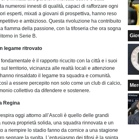
da numerosi innesti di qualità, capaci di rafforzare ogni
ori esperti, mixati a giovani di prospettiva, hanno reso
ompetitivo e ambizioso. Questa rivoluzione ha contribuito
la fiamma della passione, con la tifoseria che ora sogna
Giov
itorno in Serie B.
un legame ritrovato
fondamentale è il rapporto ricucito con la città e i suoi
ve sul territorio, vicinanza alle realtà locali e attenzione
e hanno rinsaldato il legame tra squadra e comunità.
 così a essere percepito non solo come un club di calcio,
Mer
onio collettivo da difendere e sostenere.
la Regina
 respira oggi attorno all’Ascoli è quello delle grandi
 nuova proprietà solida, una squadra rinnovata e un
to a riempire lo stadio fanno da cornice a una stagione
o segnare la svolta. L’entusiasmo dei tifosi è la spinta