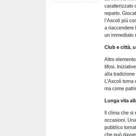
caratterizzato 
reparto. Giocat
l’Ascoli più c
a riaccendere 
un immediato r
Club e città, 
Altro elemento 
tifosi. Iniziati
alla tradizion
L’Ascoli torna
ma come patrim
Lunga vita al
Il clima che si
occasioni. Una
pubblico torna
che può davver