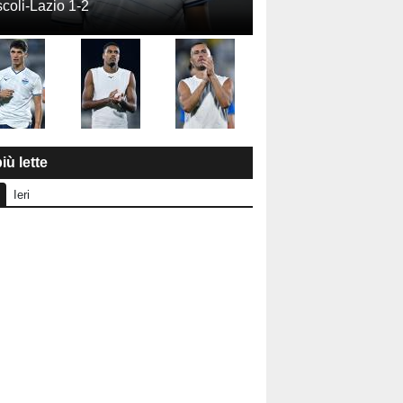
coli-Lazio 1-2
iù lette
Ieri