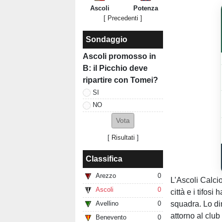
Ascoli
Potenza
[ Precedenti ]
Sondaggio
Ascoli promosso in
B: il Picchio deve
ripartire con Tomei?
SI
NO
[
Risultati
]
Classifica
Arezzo
0
L’Ascoli Calcio
Ascoli
0
città e i tifos
squadra. Lo di
Avellino
0
attorno al clu
Benevento
0