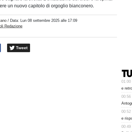
ivere un nuovo capitolo di orgoglio bianconero.
iano
/ Data:
Lun 08 settembre 2025 alle 17:09
oli Redazione
Tweet
01:00
e retr
00:56
Antog
00:52
e risp
00:49