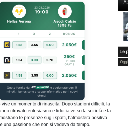
As
23.08.2026
19:00
Hellas Verona
Ascoli Calcio
1898 Fc
1
X
2
BONUS
LINK
2.050€
1.58
3.55
6.00
PIÙ INFO
Le p
250€
1.54
3.90
5.70
PIÙ INFO
+ 2.000€
Oggi
GRATIS
2.050€
1.58
3.55
6.00
PIÙ INFO
Quote fornite da
e aggiornate ogni 5
minuti. I bonus sono a scopo informativo per i nuovi
utenti.
 vive un momento di rinascita. Dopo stagioni difficili, la
i hanno ritrovato entusiasmo e fiducia verso la società e la
mostrano le presenze sugli spalti, l’atmosfera positiva
b e una passione che non si vedeva da tempo.