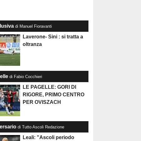
lusiva
di Manuel Fioravanti
Laverone- Sini : si tratta a
oltranza
elle
di Fabio Cocchieri
LE PAGELLE: GORI DI
RIGORE, PRIMO CENTRO
PER OVISZACH
ersario
di Tutto Ascoli Redazione
Leali: "Ascoli periodo