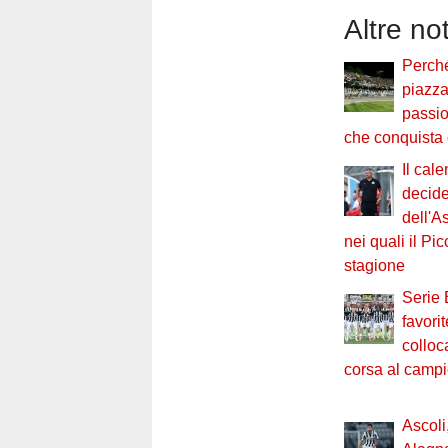
Altre no
Perché
piazza 
passi
che conquista
Il cal
decide
dell'A
nei quali il Pi
stagione
Serie 
favori
colloc
corsa al camp
Ascoli,