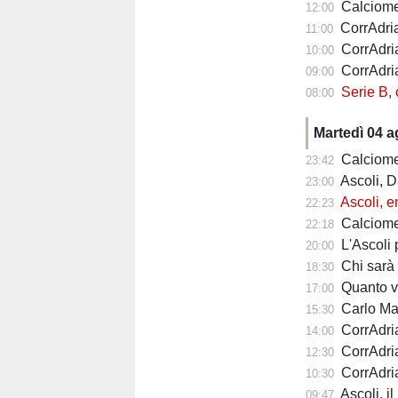
Calciomercat
12:00
CorrAdriat
11:00
CorrAdria
10:00
CorrAdriat
09:00
Serie B, chi 
08:00
Martedì 04 
Calciomerca
23:42
Ascoli, Dam
23:00
Ascoli, emerge
22:23
Calciomercat
22:18
L'Ascoli pu
20:00
Chi sarà il b
18:30
Quanto vale
17:00
Carlo Mazzone 
15:30
CorrAdriat
14:00
CorrAdria
12:30
CorrAdriat
10:30
Ascoli, i
09:47