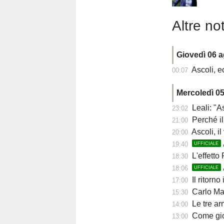
Altre not
Giovedì 06 
Ascoli, ecco 
00:07
Mercoledì 0
Leali: "As
23:02
Perché il 
21:00
Ascoli, il ve
20:00
19:40
UFFICIALE
L'effetto Pa
18:30
18:06
UFFICIALE
Il ritorno i
17:00
Carlo Mazzone 
15:30
Le tre ar
14:00
Come giocherà
13:00