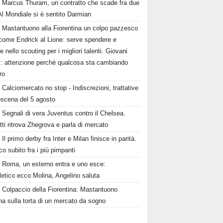
Marcus Thuram, un contratto che scade fra due
Al Mondiale si è sentito Darmian
Mastantuono alla Fiorentina un colpo pazzesco
come Endrick al Lione: serve spendere e
e nello scouting per i migliori talenti. Giovani
ni: attenzione perché qualcosa sta cambiando
ro
Calciomercato no stop - Indiscrezioni, trattative
oscena del 5 agosto
Segnali di vera Juventus contro il Chelsea.
tti ritrova Zhegrova e parla di mercato
Il primo derby fra Inter e Milan finisce in parità.
o subito fra i più pimpanti
Roma, un esterno entra e uno esce:
tletico ecco Molina, Angelino saluta
Colpaccio della Fiorentina: Mastantuono
ina sulla torta di un mercato da sogno