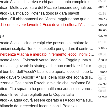
05:00
o Ascoli, chi arriva e chi parte: il punto completo sul mercato bianconero
anni. 
ico - Molte avversare del Picchio lanciano segnali pericolosi
tico - La sfida col Potenza dopo la gara playoff
01:15
ico - Gli abbonamenti dell'Ascoli raggiungono quota novemila
ma è 
creder
sono le vere favorite? Ecco dove si colloca l'Ascoli nella corsa al campionato
italia
davve
ago
01:00
to Ascoli, i cinque colpi che possono cambiare la stagione del Picchio
e retr
iani scalpita: Tomei lo aspetta per guidare il centrocampo in Serie B
nza Alagna e mercato in fermento: ecco i nomi che possono arrivare per la fascia destra
00:56
Spalle
o Ascoli, Oviszach verso l'addio: il Foggia punta sull'esterno bianconero
nta sui giovani: la strategia che può cambiare il futuro del Picchio
00:53
omber dell'Ascoli? La sfida è aperta: ecco chi può trascinare il Picchio in Serie B
Dimarc
 davvero l'Ascoli? Analisi della rosa che sogna di stupire la Serie B
00:49
e Costantino Rozzi: l'amicizia che trasformò l'Ascoli in una favola del calcio italiano
dall'A
ico - "La squadra ha personalità ma adesso servono rinforzi"
00:45
tico - In vendita i biglietti per la Coppa Italia
cilieg
ico - Alagna dovrà essere operato e l'Ascoli torna sul mercato
l bilancio dei precedenti incontri con il Potenza