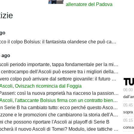
allenatore del Padova
izie
ago
il colpo Bolsius: il fantasista olandese che può cambiare la trequarti bianconera
5 ago
coli periodo importante, tappa fondamentale per la mia carriera"
centrocampo dell'Ascoli può essere tra i migliori della Serie B
ro colpo può arrivare dal settore giovanile: il futuro del Picchio passa da casa
Ascoli, Oviszach ricomincia dal Foggia
06:00
sseri: così la nuova proprietà ha riacceso la passione dei tifosi dell'Ascoli
dall’
Ascoli, l'attaccante Bolsius firma con un contratto biennale
05:45
n Serie B ha cambiato tutto: ecco perché questo Ascoli è diverso dal passato
sopra 
e le promozioni che cambiarono la storia dell'Ascoli: così nacque il miracolo bianconero
05:15
mi che possono riportare l'Ascoli ai playoff di Serie B
consa
 il nuovo Ascoli di Tomei? Modulo, idee tattiche e protagonisti della stagione