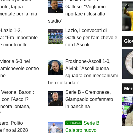
ante, tappa
Gattuso: "Vogliamo
entale per la mia
riportare i tifosi allo
stadio"
-Lazio 1-2,
Lazio, i convocati di
a: "Era importante
Gattuso per l'amichevole
Giov
e minuti nelle
con l'Ascoli
vittoria 6-3 nel
Frosinone-Ascoli 1-0,
 amichevole contro
Alvini: "Ascoli buona
ino
squadra con meccanismi
ben collaudati"
Mer
 Verona, Baroni:
Serie B - Cremonese,
 con l'Ascoli?
Giampaolo confermato
ncora lontana,
in panchina
"
aro, Polito
Serie B,
UFFICIALE
a fino al 2028
Calabro nuovo