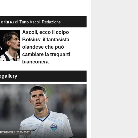
ertina
di Tutto Ascoli Redazione
Ascoli, ecco il colpo
Bolsius: il fantasista
olandese che può
cambiare la trequarti
bianconera
ogallery
ICHEVOLE 2026-2027