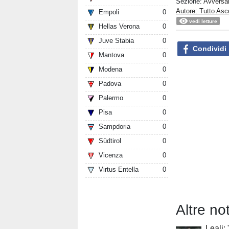
Sezione:
Avversar
Autore: Tutto Asc
Empoli
0
vedi letture
Hellas Verona
0
Juve Stabia
0
Condividi
Mantova
0
Modena
0
Padova
0
Palermo
0
Pisa
0
Sampdoria
0
Südtirol
0
Vicenza
0
Virtus Entella
0
Altre no
Leali: