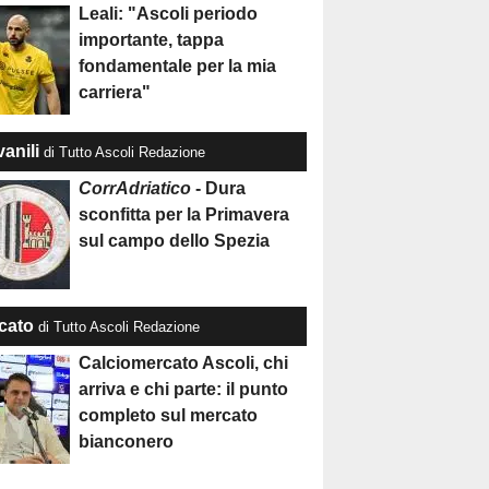
Leali: "Ascoli periodo
importante, tappa
fondamentale per la mia
carriera"
anili
di Tutto Ascoli Redazione
CorrAdriatico
- Dura
sconfitta per la Primavera
sul campo dello Spezia
cato
di Tutto Ascoli Redazione
Calciomercato Ascoli, chi
arriva e chi parte: il punto
completo sul mercato
bianconero