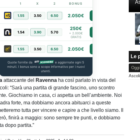
As
1
X
2
BONUS
LINK
2.050€
1.55
3.50
6.50
PIÙ INFO
250€
1.54
3.90
5.70
PIÙ INFO
+ 2.000€
GRATIS
2.050€
1.55
3.50
6.50
PIÙ INFO
Le p
Quote fornite da
e aggiornate ogni 5
minuti. I bonus sono a scopo informativo per i nuovi
Oggi
utenti.
a
attaccante del
Ravenna
ha così parlato in vista del
oli: “Sarà una partita di grande fascino, uno scontro
ante. Giochiamo in casa, ci aspetta un bell’ambiente. Noi
dra forte, ma dobbiamo ancora abituarci a queste
metteremo tutta per vincere e capire a che livello siamo. Il
rò, finirà a maggio: sono sempre tre punti, e dobbiamo
ta dopo partita.”