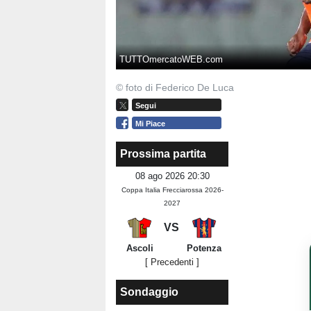
TUTTOmercatoWEB.com
© foto di Federico De Luca
Segui
Mi Piace
Prossima partita
08 ago 2026 20:30
Coppa Italia Frecciarossa 2026-
2027
VS
Ascoli
Potenza
[ Precedenti ]
Sondaggio