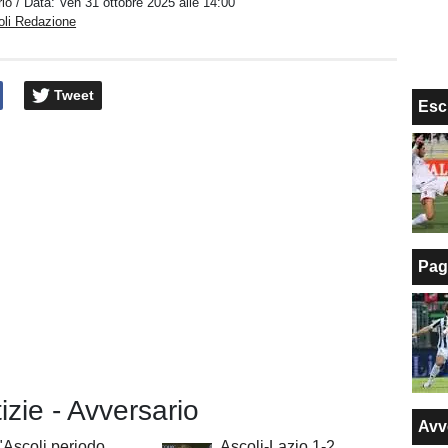
io
/ Data:
Ven 31 ottobre 2025 alle 14:00
oli Redazione
Tweet
Esc
Pag
tizie - Avversario
Avv
 "Ascoli periodo
Ascoli-Lazio 1-2,