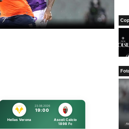
Cop
Fot
23.08.2026
19:00
Hellas Verona
Ascoli Calcio
1898 Fc
AM