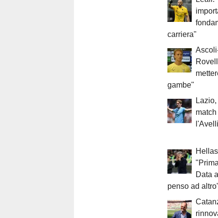
import
fondam
carriera"
Ascoli
Rovell
metter
gambe"
Lazio, 
match
l'Avell
Hellas
"Prima
Data a
penso ad altro
Catanz
rinnov