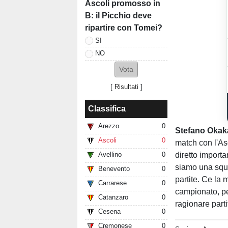
Ascoli promosso in
B: il Picchio deve
ripartire con Tomei?
SI
NO
[
Risultati
]
Classifica
Arezzo
0
Stefano Okak
Ascoli
0
match con l'Asc
diretto import
Avellino
0
siamo una squa
Benevento
0
partite. Ce la 
Carrarese
0
campionato, pe
Catanzaro
0
ragionare parti
Cesena
0
Cremonese
0