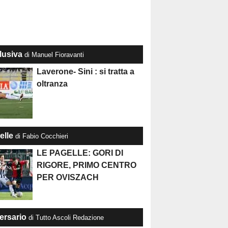
lusiva
di Manuel Fioravanti
Laverone- Sini : si tratta a
oltranza
elle
di Fabio Cocchieri
LE PAGELLE: GORI DI
RIGORE, PRIMO CENTRO
PER OVISZACH
ersario
di Tutto Ascoli Redazione