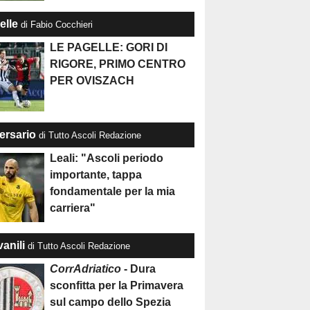
elle
di Fabio Cocchieri
LE PAGELLE: GORI DI
RIGORE, PRIMO CENTRO
PER OVISZACH
ersario
di Tutto Ascoli Redazione
Leali: "Ascoli periodo
importante, tappa
fondamentale per la mia
carriera"
anili
di Tutto Ascoli Redazione
CorrAdriatico
- Dura
sconfitta per la Primavera
sul campo dello Spezia