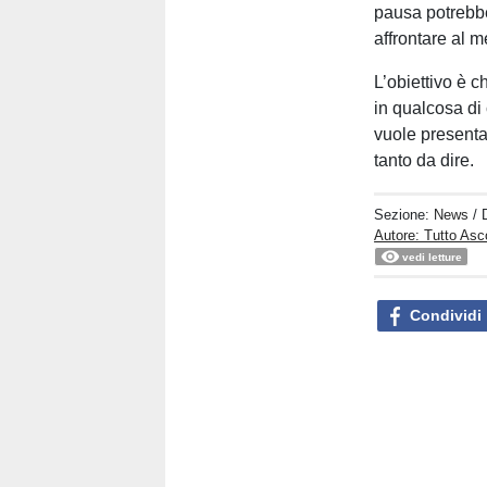
pausa potrebbe 
affrontare al m
L’obiettivo è c
in qualcosa di 
vuole presenta
tanto da dire.
Sezione:
News
/ 
Autore: Tutto Asc
vedi letture
Condividi