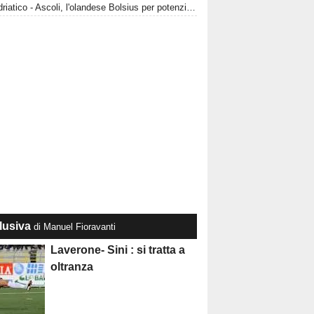
CorrAdriatico - Ascoli, l'olandese Bolsius per potenziare l'attacco
lusiva
di Manuel Fioravanti
Laverone- Sini : si tratta a
oltranza