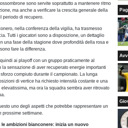
ossombrone sono servite soprattutto a mantenere ritmo
Pag
zione, ma anche a verificare la crescita generale della
l periodo di recupero.
conero, nella conferenza della vigilia, ha trasmesso
cia. Tutti i giocatori sono a disposizione, un dettaglio
n una fase della stagione dove profondità della rosa e
sono fare la differenza.
Avv
 quindi ai playoff con un gruppo praticamente al
 la sensazione di aver recuperato energie importanti
 sforzo compiuto durante il campionato. La lunga
osizioni di vertice ha richiesto intensità costante e una
 elevatissima, ma ora la squadra sembra aver ritrovato
ba.
Giov
uesto uno degli aspetti che potrebbe rappresentare un
e prossime settimane.
a le ambizioni bianconere: inizia un nuovo