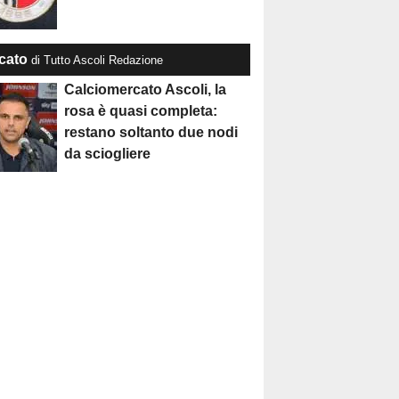
cato
di Tutto Ascoli Redazione
Calciomercato Ascoli, la
rosa è quasi completa:
restano soltanto due nodi
da sciogliere