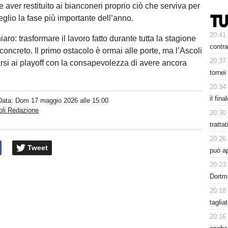
aver restituito ai bianconeri proprio ciò che serviva per
eglio la fase più importante dell’anno.
20:41
hiaro: trasformare il lavoro fatto durante tutta la stagione
contra
concreto. Il primo ostacolo è ormai alle porte, ma l’Ascoli
20:37
rsi ai playoff con la consapevolezza di avere ancora
tornei
20:34
il fina
Data:
Dom 17 maggio 2026 alle 15:00
oli Redazione
20:30
tratta
20:26
Tweet
può a
20:23
Dortm
20:18
taglia
20:16