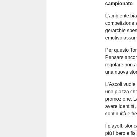
campionato
L’ambiente bia
competizione a
gerarchie spes
emotivo assum
Per questo Tome
Pensare ancora
regolare non a
una nuova stor
L’Ascoli vuole 
una piazza che
promozione. La
avere identità
continuità e f
I playoff, sto
più libero e fi