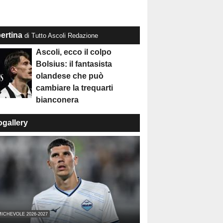
ertina
di Tutto Ascoli Redazione
Ascoli, ecco il colpo
Bolsius: il fantasista
olandese che può
cambiare la trequarti
bianconera
ogallery
ICHEVOLE 2026-2027