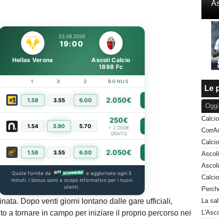
As
23.08.2026
19:00
Hellas Verona
Ascoli Calcio
1898 Fc
1
X
2
BONUS
LINK
Le p
2.050€
1.58
3.55
6.00
PIÙ INFO
Oggi
250€
1.54
3.90
5.70
PIÙ INFO
+ 2.000€
GRATIS
2.050€
1.58
3.55
6.00
PIÙ INFO
Quote fornite da
e aggiornate ogni 5
minuti. I bonus sono a scopo informativo per i nuovi
utenti.
inata. Dopo venti giorni lontano dalle gare ufficiali,
to a tornare in campo per iniziare il proprio percorso nei