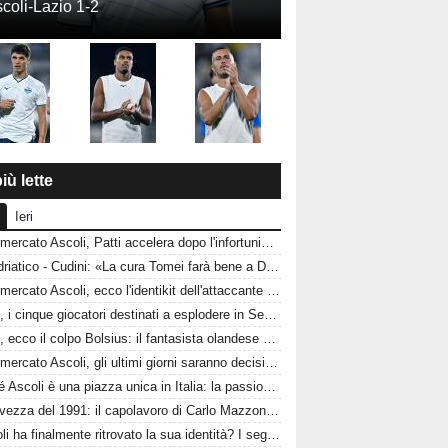
coli-Lazio 1-2
iù lette
Ieri
Calciomercato Ascoli, Patti accelera dopo l'infortunio di Alagna: due difensori del Pescara nel mirino del Picchio
CorrAdriatico - Cudini: «La cura Tomei farà bene a Don»
Calciomercato Ascoli, ecco l'identikit dell'attaccante perfetto per Francesco Tomei
Ascoli, i cinque giocatori destinati a esplodere in Serie B: Tomei punta su di loro
Ascoli, ecco il colpo Bolsius: il fantasista olandese che può cambiare la trequarti bianconera
Calciomercato Ascoli, gli ultimi giorni saranno decisivi: cosa manca davvero alla squadra di Tomei?
Perché Ascoli è una piazza unica in Italia: la passione bianconera che conquista chiunque
La salvezza del 1991: il capolavoro di Carlo Mazzone che riportò l'Ascoli tra le grandi del calcio italiano
L'Ascoli ha finalmente ritrovato la sua identità? I segnali fanno ben sperare i tifosi