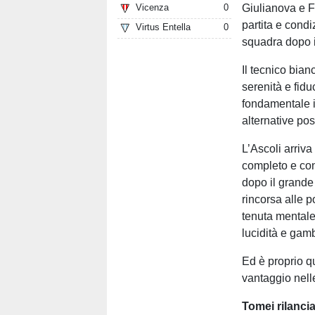
Giulianova e F
Vicenza
0
partita e condi
Virtus Entella
0
squadra dopo i
Il tecnico bian
serenità e fidu
fondamentale i
alternative pos
L’Ascoli arriva
completo e con
dopo il grande
rincorsa alle p
tenuta mentale
lucidità e gam
Ed è proprio q
vantaggio nell
Tomei rilanci