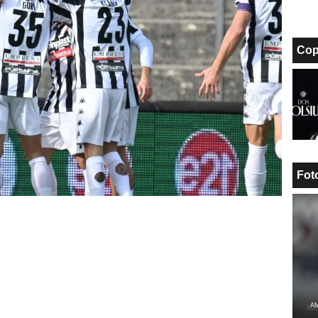
Cop
Fot
AM