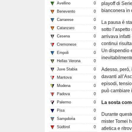
playoff di Ser
Avellino
0
bianconera in 
Benevento
0
Carrarese
0
La pausa è sta
Catanzaro
0
sotto l’aspett
arrivava infatt
Cesena
0
continui risult
Cremonese
0
Un dispendio e
Empoli
0
inevitabilment
Hellas Verona
0
Adesso, però, i
Juve Stabia
0
davanti all’Asc
Mantova
0
episodi, tensi
Modena
0
può cambiare i
Padova
0
La sosta come 
Palermo
0
Pisa
0
Durante queste
Sampdoria
0
mister Tomei h
Südtirol
0
atletica e rit