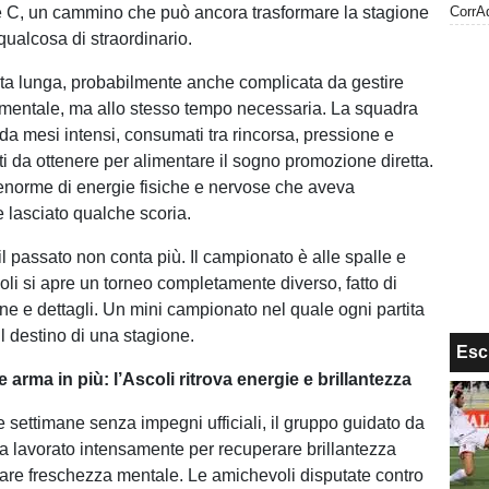
ie C, un cammino che può ancora trasformare la stagione
qualcosa di straordinario.
ta lunga, probabilmente anche complicata da gestire
o mentale, ma allo stesso tempo necessaria. La squadra
i da mesi intensi, consumati tra rincorsa, pressione e
ati da ottenere per alimentare il sogno promozione diretta.
norme di energie fisiche e nervose che aveva
e lasciato qualche scoria.
l passato non conta più. Il campionato è alle spalle e
oli si apre un torneo completamente diverso, fatto di
one e dettagli. Un mini campionato nel quale ogni partita
l destino di una stagione.
Esc
arma in più: l’Ascoli ritrova energie e brillantezza
 settimane senza impegni ufficiali, il gruppo guidato da
a lavorato intensamente per recuperare brillantezza
rovare freschezza mentale. Le amichevoli disputate contro