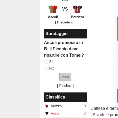
VS
Ascoli
Potenza
[ Precedenti ]
Sondaggio
Ascoli promosso in
B: il Picchio deve
ripartire con Tomei?
SI
NO
[
Risultati
]
Classifica
Arezzo
0
L’attesa è term
Ascoli
0
l’Ascoli è pron