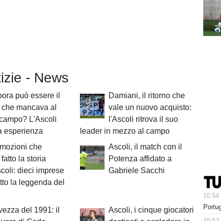
tizie - News
ra può essere il
Damiani, il ritorno che
r che mancava al
vale un nuovo acquisto:
ocampo? L'Ascoli
l'Ascoli ritrova il suo
a esperienza
leader in mezzo al campo
omozioni che
Ascoli, il match con il
fatto la storia
Potenza affidato a
scoli: dieci imprese
Gabriele Sacchi
tto la leggenda del
10:54
Portug
vezza del 1991: il
Ascoli, i cinque giocatori
10:52