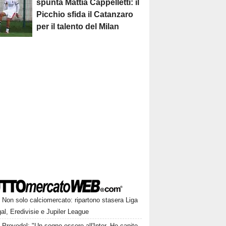
spunta Mattia Cappelletti: il
Picchio sfida il Catanzaro
per il talento del Milan
Non solo calciomercato: ripartono stasera Liga
al, Eredivisie e Jupiler League
Provedel: "Un sogno essere all'Inter. Ho capito