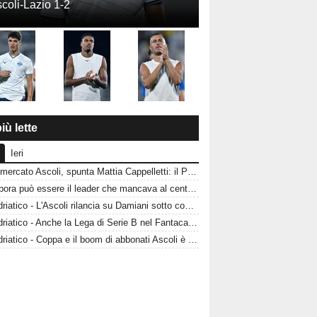
coli-Lazio 1-2
iù lette
Ieri
Calciomercato Ascoli, spunta Mattia Cappelletti: il Picchio sfida il Catanzaro per il talento del Milan
Acampora può essere il leader che mancava al centrocampo? L'Ascoli punta sulla sua esperienza
CorrAdriatico - L'Ascoli rilancia su Damiani sotto contratto fino al 2028
CorrAdriatico - Anche la Lega di Serie B nel Fantacalcio
CorrAdriatico - Coppa e il boom di abbonati Ascoli è affamata di calcio