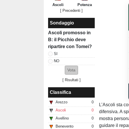
Ascoli
Potenza
[ Precedenti ]
Sondaggio
Ascoli promosso in
B: il Picchio deve
ripartire con Tomei?
SI
NO
[
Risultati
]
Classifica
Arezzo
0
L’Ascoli sta co
Ascoli
0
difensiva. A sp
mostra personal
Avellino
0
guidare il repa
Benevento
0