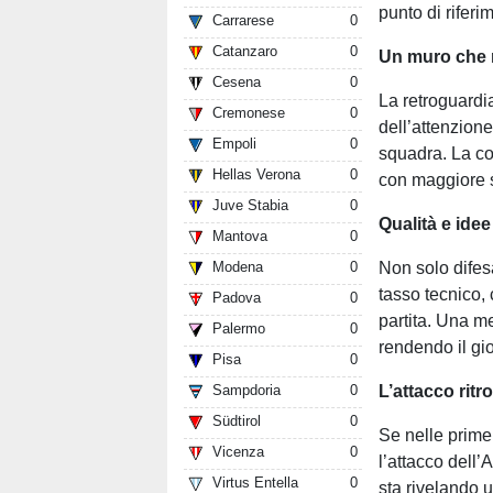
punto di riferi
Carrarese
0
Catanzaro
0
Un muro che 
Cesena
0
La retroguardi
Cremonese
0
dell’attenzion
Empoli
0
squadra. La co
Hellas Verona
0
con maggiore se
Juve Stabia
0
Qualità e ide
Mantova
0
Non solo difesa
Modena
0
tasso tecnico, 
Padova
0
partita. Una m
Palermo
0
rendendo il gi
Pisa
0
L’attacco ritr
Sampdoria
0
Südtirol
0
Se nelle prime 
Vicenza
0
l’attacco dell’
Virtus Entella
0
sta rivelando u