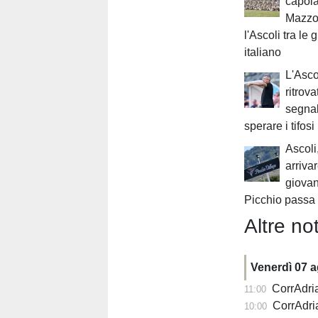
capola
Mazzon
l'Ascoli tra le 
italiano
L'Asco
ritrova
segnal
sperare i tifosi
Ascoli
arriva
giovani
Picchio passa
Altre not
Venerdì 07 
CorrAdriat
11:00
CorrAdria
10:00