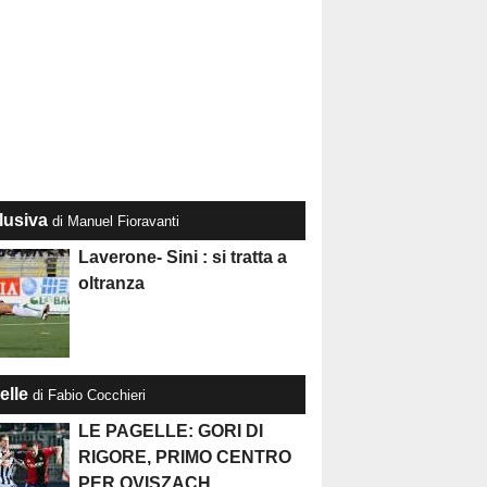
lusiva
di Manuel Fioravanti
Laverone- Sini : si tratta a
oltranza
elle
di Fabio Cocchieri
LE PAGELLE: GORI DI
RIGORE, PRIMO CENTRO
PER OVISZACH