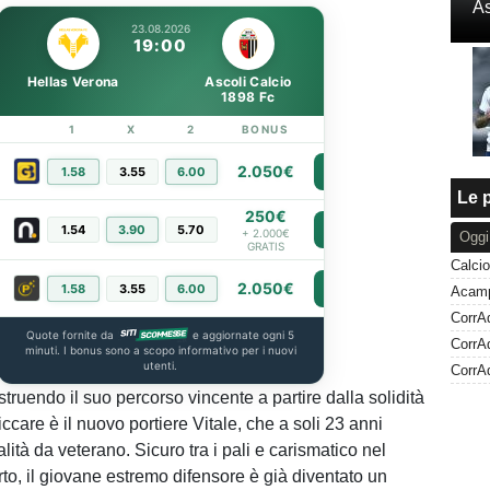
As
23.08.2026
19:00
Hellas Verona
Ascoli Calcio
1898 Fc
1
X
2
BONUS
LINK
2.050€
1.58
3.55
6.00
PIÙ INFO
Le p
250€
1.54
3.90
5.70
PIÙ INFO
+ 2.000€
Oggi
GRATIS
2.050€
1.58
3.55
6.00
PIÙ INFO
Quote fornite da
e aggiornate ogni 5
minuti. I bonus sono a scopo informativo per i nuovi
utenti.
struendo il suo percorso vincente a partire dalla solidità
iccare è il nuovo portiere Vitale, che a soli 23 anni
ità da veterano. Sicuro tra i pali e carismatico nel
rto, il giovane estremo difensore è già diventato un