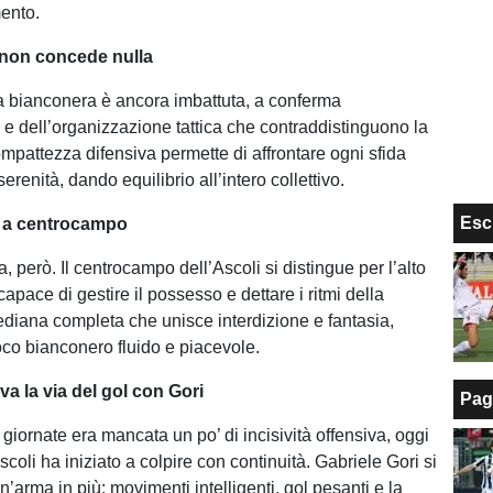
mento.
non concede nulla
a bianconera è ancora imbattuta, a conferma
e e dell’organizzazione tattica che contraddistinguono la
mpattezza difensiva permette di affrontare ogni sfida
renità, dando equilibrio all’intero collettivo.
Esc
e a centrocampo
, però. Il centrocampo dell’Ascoli si distingue per l’alto
capace di gestire il possesso e dettare i ritmi della
ediana completa che unisce interdizione e fantasia,
oco bianconero fluido e piacevole.
ova la via del gol con Gori
Pag
giornate era mancata un po’ di incisività offensiva, oggi
Ascoli ha iniziato a colpire con continuità. Gabriele Gori si
n’arma in più: movimenti intelligenti, gol pesanti e la