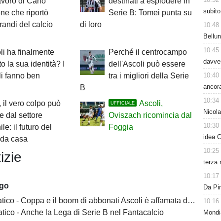
voro di Carlo
destinati a esplodere in
subito
e che riportò
Serie B: Tomei punta su
grandi del calcio
di loro
10:48
Bellun
10:45
li ha finalmente
Perché il centrocampo
davver
to la sua identità? I
dell'Ascoli può essere
10:40
i fanno ben
tra i migliori della Serie
ancora
B
10:34
, il vero colpo può
Ascoli,
UFFICIALE
Nicol
re dal settore
Oviszach ricomincia dal
10:30
le: il futuro del
Foggia
idea C
 da casa
10:25
izie
terza 
10:17
ago
Da Pin
ico - Coppa e il boom di abbonati Ascoli è affamata di calcio
10:16
tico - Anche la Lega di Serie B nel Fantacalcio
Mondia