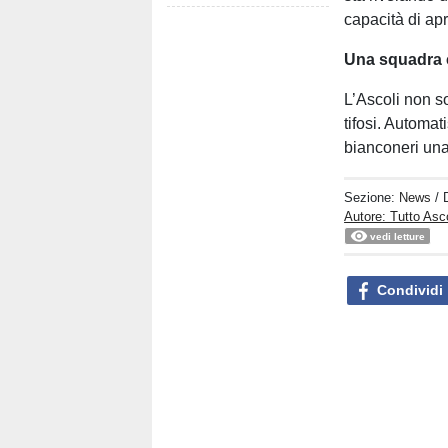
capacità di ap
Una squadra 
L’Ascoli non s
tifosi. Automat
bianconeri una
Sezione:
News
/ 
Autore: Tutto Asc
vedi letture
Condividi