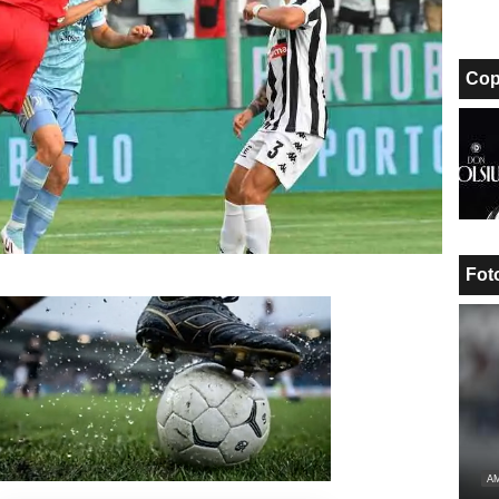
Cop
Fot
Unmute
Loaded
:
AM
100.00%