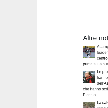
Altre no
Acampo
leade
centr
punta sulla su
Le pr
hanno 
dell'A
che hanno scri
Picchio
La sal