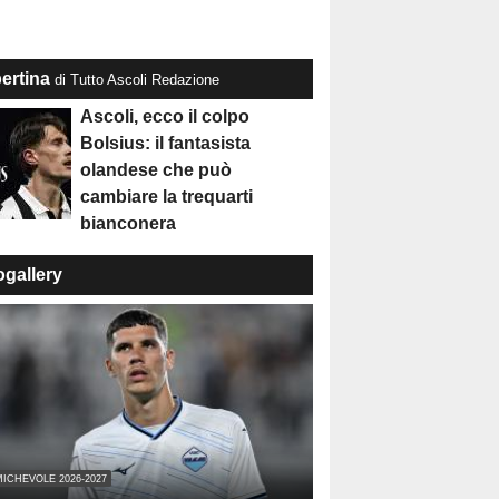
ertina
di Tutto Ascoli Redazione
Ascoli, ecco il colpo
Bolsius: il fantasista
olandese che può
cambiare la trequarti
bianconera
ogallery
ICHEVOLE 2026-2027