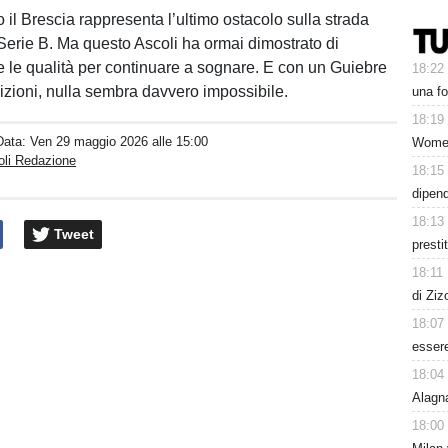
o il Brescia rappresenta l’ultimo ostacolo sulla strada
 Serie B. Ma questo Ascoli ha ormai dimostrato di
e le qualità per continuare a sognare. E con un Guiebre
18:22
izioni, nulla sembra davvero impossibile.
una fo
18:19
Data:
Ven 29 maggio 2026 alle 15:00
Women
oli Redazione
18:15
dipen
18:13
Tweet
presti
18:11
di Ziz
18:07
esser
18:04
Alagn
18:00