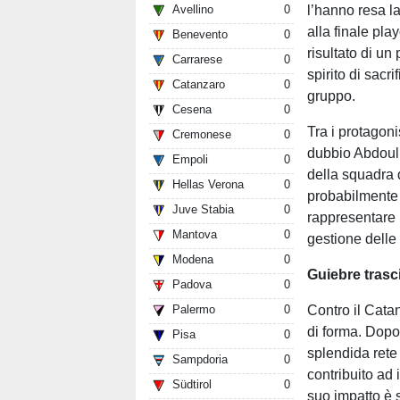
l’hanno resa l
Avellino
0
alla finale pla
Benevento
0
risultato di un
Carrarese
0
spirito di sacr
Catanzaro
0
gruppo.
Cesena
0
Tra i protagoni
Cremonese
0
dubbio Abdoul 
Empoli
0
della squadra 
Hellas Verona
0
probabilmente 
Juve Stabia
0
rappresentare 
Mantova
0
gestione delle 
Modena
0
Guiebre trasci
Padova
0
Contro il Catan
Palermo
0
di forma. Dopo
Pisa
0
splendida rete
Sampdoria
0
contribuito ad 
Südtirol
0
suo impatto è s