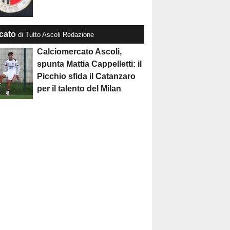
cato
di Tutto Ascoli Redazione
Calciomercato Ascoli,
spunta Mattia Cappelletti: il
Picchio sfida il Catanzaro
per il talento del Milan