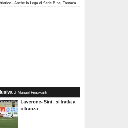
CorrAdriatico - Anche la Lega di Serie B nel Fantacalcio
lusiva
di Manuel Fioravanti
Laverone- Sini : si tratta a
oltranza