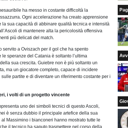
Pag
esauribile ha messo in costante difficoltà la
ossazzurra. Ogni accelerazione ha creato apprensione
e la sua capacità di abbinare qualità tecnica e intensità
ll’Ascoli di mantenere alta la pericolosità offensiva
nti più delicati del match.
to servito a Oviszach per il gol che ha spento
Avv
e le speranze del Catania è soltanto l’ultima
della sua crescita. Guiebre non è più soltanto un
nta, ma un giocatore completo, capace di incidere
ulle partite e di diventare un riferimento costante per i
i, i volti di un progetto vincente
Giov
presenta uno dei simboli tecnici di questo Ascoli,
i è senza dubbio il principale artefice della sua
e al Massimino i bianconeri hanno mostrato tutte le
 che il tecnico ha saputo trasmettere nel corso della