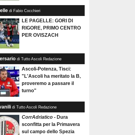
elle
di Fabio Cocchieri
LE PAGELLE: GORI DI
RIGORE, PRIMO CENTRO
PER OVISZACH
ersario
di Tutto Ascoli Redazione
Ascoli-Potenza, Tisci:
"L'Ascoli ha meritato la B,
proveremo a passare il
turno"
anili
di Tutto Ascoli Redazione
CorrAdriatico
- Dura
sconfitta per la Primavera
sul campo dello Spezia