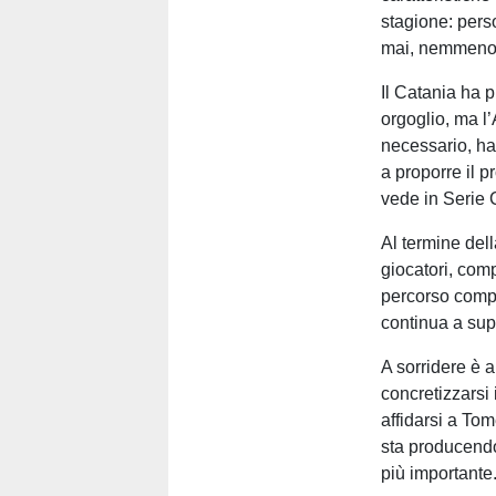
stagione: pers
mai, nemmeno 
Il Catania ha p
orgoglio, ma l
necessario, ha
a proporre il 
vede in Serie 
Al termine del
giocatori, comp
percorso comp
continua a sup
A sorridere è 
concretizzarsi 
affidarsi a Tom
sta producendo 
più importante