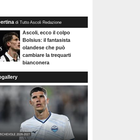
ertina
di Tutto Ascoli Redazione
Ascoli, ecco il colpo
Bolsius: il fantasista
olandese che può
cambiare la trequarti
bianconera
ogallery
ICHEVOLE 2026-2027