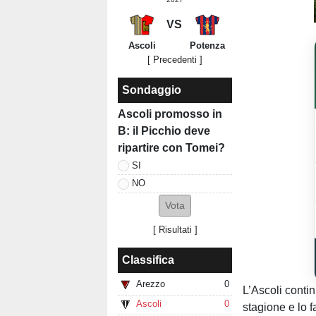
VS
Ascoli
Potenza
[ Precedenti ]
Sondaggio
Ascoli promosso in
B: il Picchio deve
ripartire con Tomei?
SI
NO
[
Risultati
]
Classifica
Arezzo
0
L’Ascoli contin
Ascoli
0
stagione e lo 