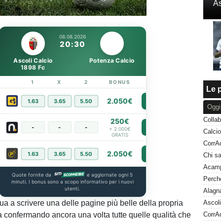
As
Unmute
Loaded
:
100.00%
08.08.2026
20:30
Ascoli Calcio
Potenza Calcio
1898 Fc
1
X
2
BONUS
LINK
Le p
2.050€
1.63
3.65
5.50
PIÙ INFO
Oggi
Collab
250€
-
-
-
PIÙ INFO
+ 2.000€
GRATIS
2.050€
1.63
3.65
5.50
PIÙ INFO
Quote fornite da
e aggiornate ogni 5
minuti. I bonus sono a scopo informativo per i nuovi
utenti.
ua a scrivere una delle pagine più belle della propria
fa confermando ancora una volta tutte quelle qualità che