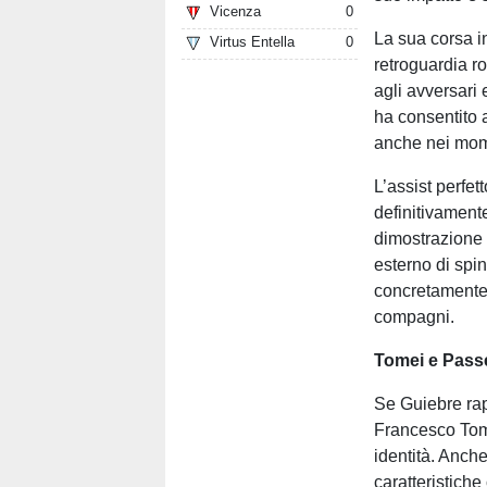
Vicenza
0
La sua corsa in
Virtus Entella
0
retroguardia r
agli avversari 
ha consentito a
anche nei mome
L’assist perfet
definitivament
dimostrazione 
esterno di spi
concretamente s
compagni.
Tomei e Passer
Se Guiebre rap
Francesco Tome
identità. Anch
caratteristiche