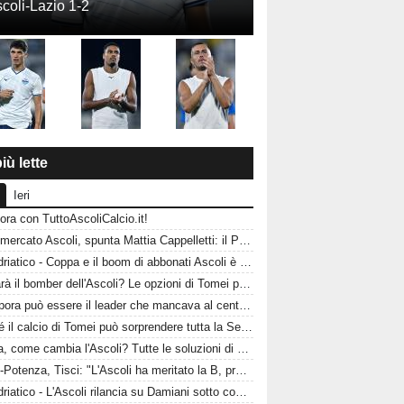
coli-Lazio 1-2
iù lette
Ieri
ora con TuttoAscoliCalcio.it!
Calciomercato Ascoli, spunta Mattia Cappelletti: il Picchio sfida il Catanzaro per il talento del Milan
CorrAdriatico - Coppa e il boom di abbonati Ascoli è affamata di calcio
Chi sarà il bomber dell'Ascoli? Le opzioni di Tomei per guidare l'attacco del Picchio
Acampora può essere il leader che mancava al centrocampo? L'Ascoli punta sulla sua esperienza
Perché il calcio di Tomei può sorprendere tutta la Serie B: l'Ascoli ha un'identità da protagonista
Alagna, come cambia l'Ascoli? Tutte le soluzioni di Tomei per la fascia destra
Ascoli-Potenza, Tisci: "L'Ascoli ha meritato la B, proveremo a passare il turno"
CorrAdriatico - L'Ascoli rilancia su Damiani sotto contratto fino al 2028