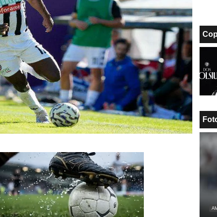
Cop
Fot
AM