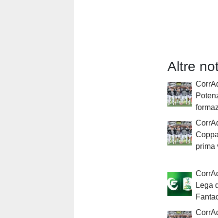
Altre n
CorrAd
Potenz
formaz
CorrAd
Coppa 
prima 
CorrAd
Lega d
Fantac
CorrAd