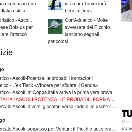
ia di gloria in una
«La cura Tomei farà
Italia ostica
bene a Don»
riatico - Ascoli,
CorrAdriatico - Molte
dese Bolsius per
avversare del Picchio
iare l'attacco
lanciano segnali
pericolosi
izie
go
tico - Ascoli-Potenza, le probabili formazioni
tico - L'ex Tisci: «Vincere per sfidare il Genoa»
tico - Ascoli, in Coppa Italia arriva la prima vera prova
TALIA | ASCOLI-POTENZA: LE PROBABILI FORMAZIONI
 Ascoli, diversi giocatori verso l'addio: le uscite che possono sbloccare il mercato
ago
11:56
anche 
 Ascoli, sorpasso per Venturi: il Picchio accelera per il difensore del Venezia