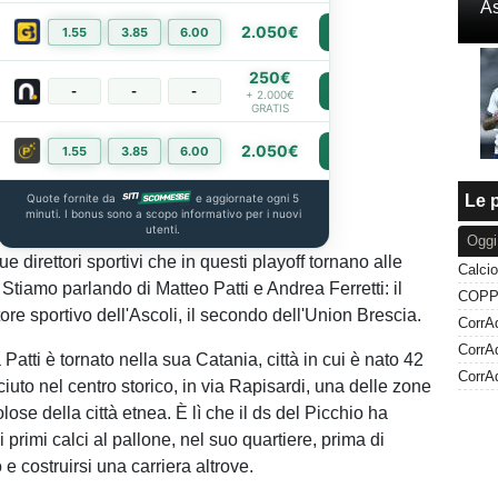
As
2.050€
1.55
3.85
6.00
PIÙ INFO
250€
-
-
-
PIÙ INFO
+ 2.000€
GRATIS
2.050€
1.55
3.85
6.00
PIÙ INFO
Quote fornite da
e aggiornate ogni 5
Le p
minuti. I bonus sono a scopo informativo per i nuovi
utenti.
Oggi
ue direttori sportivi che in questi playoff tornano alle
. Stiamo parlando di Matteo Patti e Andrea Ferretti: il
ttore sportivo dell'Ascoli, il secondo dell'Union Brescia.
Patti è tornato nella sua Catania, città in cui è nato 42
CorrAd
ciuto nel centro storico, in via Rapisardi, una delle zone
lose della città etnea. È lì che il ds del Picchio ha
 i primi calci al pallone, nel suo quartiere, prima di
o e costruirsi una carriera altrove.