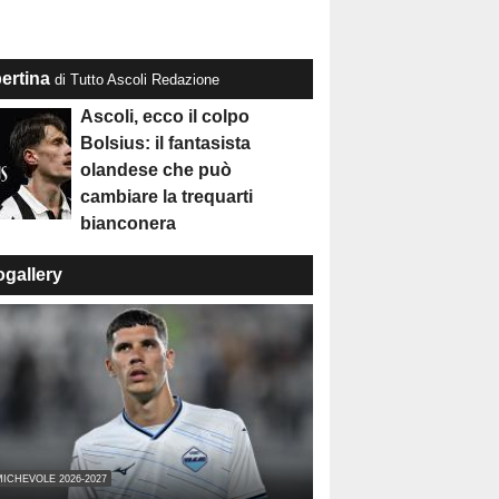
ertina
di Tutto Ascoli Redazione
Ascoli, ecco il colpo
Bolsius: il fantasista
olandese che può
cambiare la trequarti
bianconera
ogallery
ICHEVOLE 2026-2027