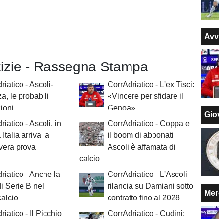
Avv
otizie - Rassegna Stampa
riatico - Ascoli-
CorrAdriatico - L'ex Tisci:
a, le probabili
«Vincere per sfidare il
ioni
Genoa»
Giov
riatico - Ascoli, in
CorrAdriatico - Coppa e
Italia arriva la
il boom di abbonati
vera prova
Ascoli è affamata di
calcio
riatico - Anche la
CorrAdriatico - L'Ascoli
i Serie B nel
rilancia su Damiani sotto
Mer
alcio
contratto fino al 2028
riatico - Il Picchio
CorrAdriatico - Cudini: