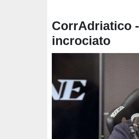
CorrAdriatico 
incrociato