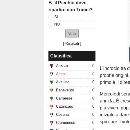
B: il Picchio deve
ripartire con Tomei?
SI
NO
[
Risultati
]
Classifica
Arezzo
0
L'incrocio tra d
Ascoli
0
proprie origini
primo è il dire
Avellino
0
Benevento
0
Mercoledì sera 
Carrarese
0
anni fa. È cres
Catanzaro
0
più vive e popo
iniziato a dare
Cesena
0
spiccare il vol
Cremonese
0