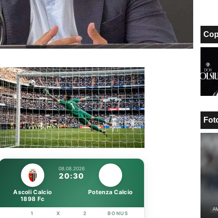
Cop
Fot
Unmute
Loaded
:
100.00%
08.08.2026
20:30
Ascoli Calcio
Potenza Calcio
1898 Fc
AM
1
X
2
BONUS
LINK