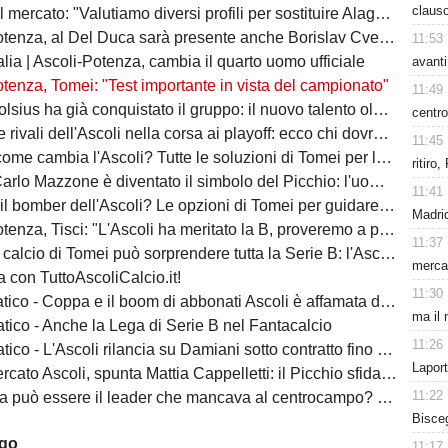
claus
 mercato: "Valutiamo diversi profili per sostituire Alagna"
tenza, al Del Duca sarà presente anche Borislav Cvetković
11:53
lia | Ascoli-Potenza, cambia il quarto uomo ufficiale
avanti
tenza, Tomei: "Test importante in vista del campionato"
11:49
ha già conquistato il gruppo: il nuovo talento olandese può essere l'arma in più del Picchio
centro
vali dell'Ascoli nella corsa ai playoff: ecco chi dovrà battere il Picchio
11:45
e cambia l'Ascoli? Tutte le soluzioni di Tomei per la fascia destra
ritiro
zone è diventato il simbolo del Picchio: l'uomo che ha insegnato cosa significa essere ascolani
11:41
bomber dell'Ascoli? Le opzioni di Tomei per guidare l'attacco del Picchio
Madrid
nza, Tisci: "L'Ascoli ha meritato la B, proveremo a passare il turno"
11:37
io di Tomei può sorprendere tutta la Serie B: l'Ascoli ha un'identità da protagonista
merca
 con TuttoAscoliCalcio.it!
11:30
ico - Coppa e il boom di abbonati Ascoli è affamata di calcio
ma il 
tico - Anche la Lega di Serie B nel Fantacalcio
11:26
ico - L'Ascoli rilancia su Damiani sotto contratto fino al 2028
Laport
Ascoli, spunta Mattia Cappelletti: il Picchio sfida il Catanzaro per il talento del Milan
11:22
essere il leader che mancava al centrocampo? L'Ascoli punta sulla sua esperienza
Bisceg
ago
11:17