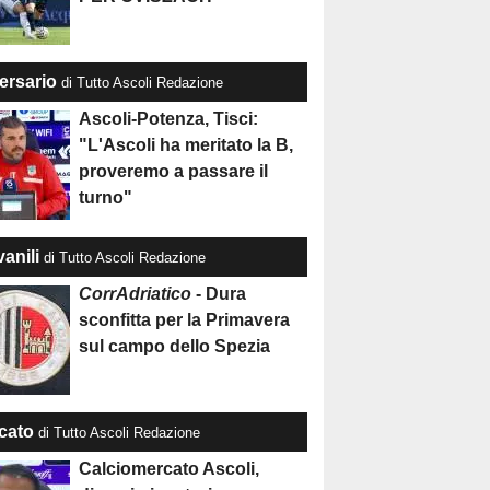
ersario
di Tutto Ascoli Redazione
Ascoli-Potenza, Tisci:
"L'Ascoli ha meritato la B,
proveremo a passare il
turno"
anili
di Tutto Ascoli Redazione
CorrAdriatico
- Dura
sconfitta per la Primavera
sul campo dello Spezia
cato
di Tutto Ascoli Redazione
Calciomercato Ascoli,