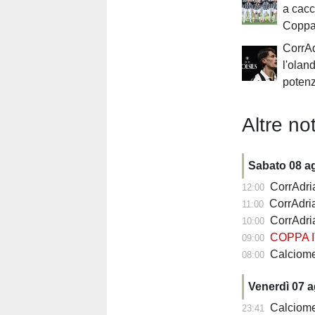
a cacc
Coppa 
CorrAd
l'olan
potenz
Altre not
Sabato 08 a
CorrAdria
12:00
CorrAdria
11:00
CorrAdria
10:00
COPPA I
09:00
Calciomercato
08:00
Venerdì 07 
Calciomercato
23:41