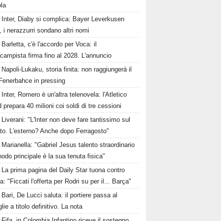
ola
Inter, Diaby si complica: Bayer Leverkusen
, i nerazzurri sondano altri nomi
Barletta, c'è l'accordo per Voca: il
campista firma fino al 2028. L'annuncio
Napoli-Lukaku, storia finita: non raggiungerà il
, Fenerbahce in pressing
Inter, Romero è un'altra telenovela: l'Atletico
 prepara 40 milioni coi soldi di tre cessioni
Liverani: "L'Inter non deve fare tantissimo sul
to. L'esterno? Anche dopo Ferragosto"
Marianella: "Gabriel Jesus talento straordinario
nodo principale è la sua tenuta fisica"
La prima pagina del Daily Star tuona contro
a: "Ficcati l'offerta per Rodri su per il... Barça"
Bari, De Lucci saluta: il portiere passa al
lie a titolo definitivo. La nota
Fifa, in Colombia Infantino riceve il sostegno