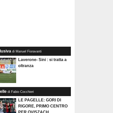
lusiva
di Manuel Fioravanti
Laverone- Sini : si tratta a
oltranza
elle
di Fabio Cocchieri
LE PAGELLE: GORI DI
RIGORE, PRIMO CENTRO
PER OVISZACH