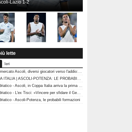
coli-Lazio 1-2
iù lette
Ieri
Calciomercato Ascoli, diversi giocatori verso l'addio: le uscite che possono sbloccare il mercato
COPPA ITALIA | ASCOLI-POTENZA: LE PROBABILI FORMAZIONI
CorrAdriatico - Ascoli, in Coppa Italia arriva la prima vera prova
CorrAdriatico - L'ex Tisci: «Vincere per sfidare il Genoa»
riatico - Ascoli-Potenza, le probabili formazioni