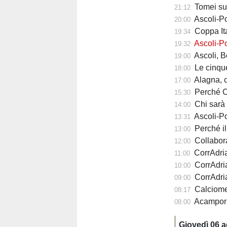
Tomei sul
21:12
Ascoli-Po
20:00
Coppa Ita
19:34
Ascoli-Po
19:32
Ascoli, Bolsius 
19:00
Le cinque ri
18:00
Alagna, com
17:00
Perché Carlo Maz
15:30
Chi sarà il 
14:00
Ascoli-Pote
13:31
Perché il calc
13:00
Collabora
12:00
CorrAdriat
11:00
CorrAdria
10:00
CorrAdriat
09:00
Calciomercato 
08:17
Acampora può 
08:00
Giovedì 06 