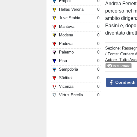
Empoli
0
Andrea Ferretti
Hellas Verona
0
percorso nel m
ambito dirigenz
Juve Stabia
0
Pasini e, dopo 
Mantova
0
diventato dire
Modena
0
Padova
0
Sezione:
Rasseg
Palermo
0
/ Fonte: Corriere 
Autore: Tutto Asc
Pisa
0
vedi letture
Sampdoria
0
Südtirol
0
Condividi
Vicenza
0
Virtus Entella
0